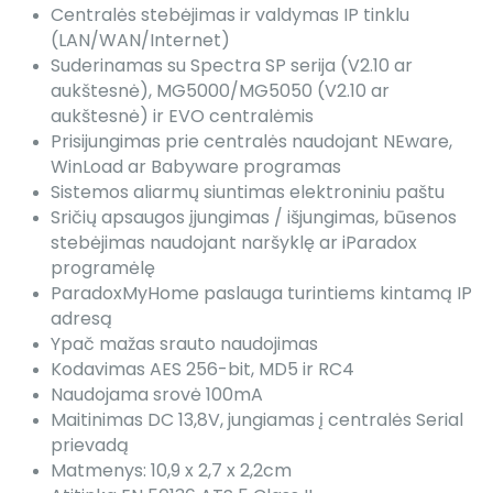
Centralės stebėjimas ir valdymas IP tinklu
(LAN/WAN/Internet)
Suderinamas su Spectra SP serija (V2.10 ar
aukštesnė), MG5000/MG5050 (V2.10 ar
aukštesnė) ir EVO centralėmis
Prisijungimas prie centralės naudojant NEware,
WinLoad ar Babyware programas
Sistemos aliarmų siuntimas elektroniniu paštu
Sričių apsaugos įjungimas / išjungimas, būsenos
stebėjimas naudojant naršyklę ar iParadox
programėlę
ParadoxMyHome paslauga turintiems kintamą IP
adresą
Ypač mažas srauto naudojimas
Kodavimas AES 256-bit, MD5 ir RC4
Naudojama srovė 100mA
Maitinimas DC 13,8V, jungiamas į centralės Serial
prievadą
Matmenys: 10,9 x 2,7 x 2,2cm