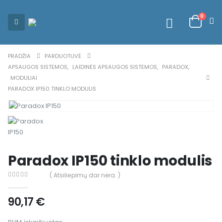
0
PRADŽIA
PARDUOTUVĖ
APSAUGOS SISTEMOS
,
LAIDINĖS APSAUGOS SISTEMOS
,
PARADOX
,
MODULIAI
PARADOX IP150 TINKLO MODULIS
Paradox IP150 tinklo modulis
( Atsiliepimų dar nėra. )
0
out of 5
90,17
€