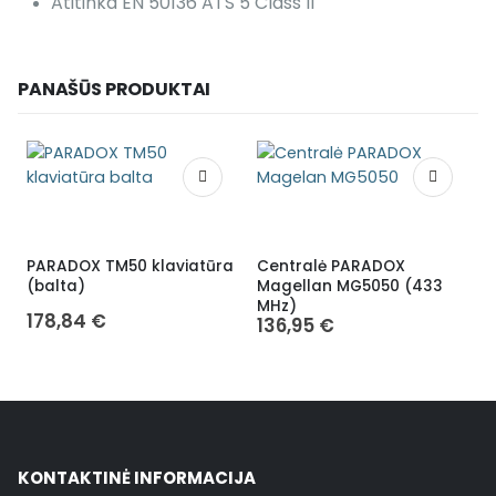
Atitinka EN 50136 ATS 5 Class II
PANAŠŪS PRODUKTAI
PARADOX TM50 klaviatūra
Centralė PARADOX
(balta)
Magellan MG5050 (433
MHz)
178,84
€
136,95
€
KONTAKTINĖ INFORMACIJA