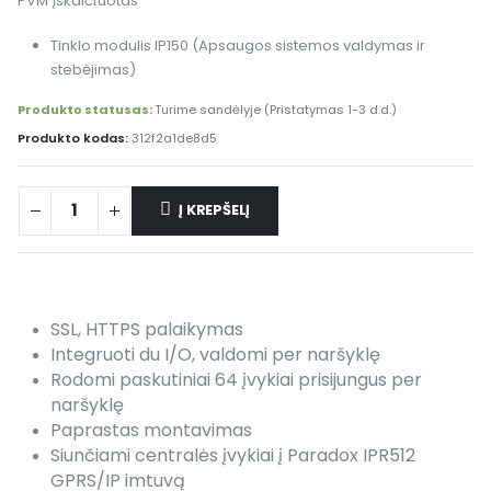
PVM įskaičiuotas
Tinklo modulis IP150 (Apsaugos sistemos valdymas ir
stebėjimas)
Produkto statusas:
Turime sandėlyje (Pristatymas 1-3 d.d.)
Produkto kodas:
312f2a1de8d5
Į KREPŠELĮ
SSL, HTTPS palaikymas
Integruoti du I/O, valdomi per naršyklę
Rodomi paskutiniai 64 įvykiai prisijungus per
naršyklę
Paprastas montavimas
Siunčiami centralės įvykiai į Paradox IPR512
GPRS/IP imtuvą