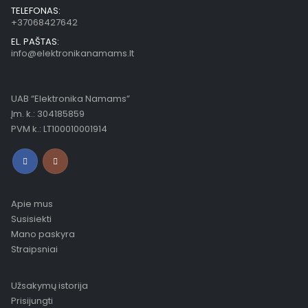
TELEFONAS:
+37068427642
EL. PAŠTAS:
info@elektronikanamams.lt
UAB “Elektronika Namams”
Įm. k.: 304185859
PVM k.: LT100010001914
Apie mus
Susisiekti
Mano paskyra
Straipsniai
Užsakymų istorija
Prisijungti