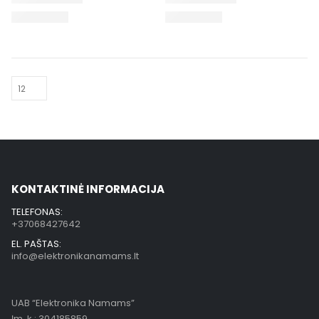
KONTAKTINĖ INFORMACIJA
TELEFONAS:
+37068427642
EL. PAŠTAS:
info@elektronikanamams.lt
UAB “Elektronika Namams”
Įm. k.: 304185859