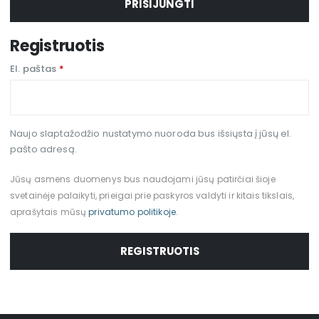
PRISIJUNGTI
Registruotis
El. paštas
*
Naujo slaptažodžio nustatymo nuoroda bus išsiųsta į jūsų el.
pašto adresą.
Jūsų asmens duomenys bus naudojami jūsų patirčiai šioje
svetainėje palaikyti, prieigai prie paskyros valdyti ir kitais tikslais,
aprašytais mūsų
privatumo politikoje
.
REGISTRUOTIS
Alternative: