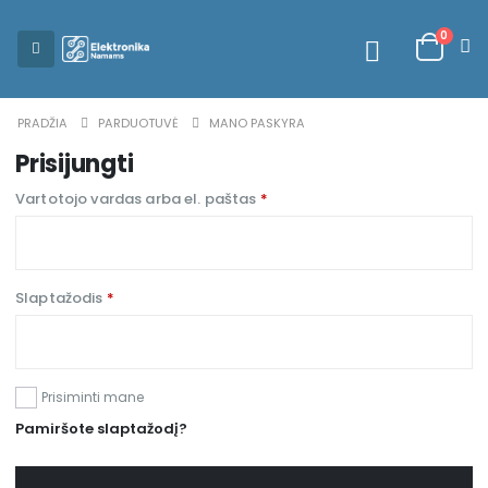
0
PRADŽIA
PARDUOTUVĖ
MANO PASKYRA
Prisijungti
Vartotojo vardas arba el. paštas
*
Slaptažodis
*
Alternative:
Prisiminti mane
Pamiršote slaptažodį?