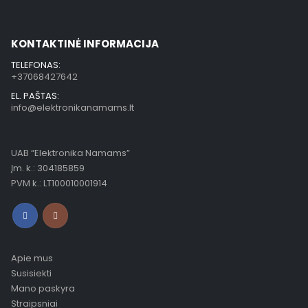
KONTAKTINĖ INFORMACIJA
TELEFONAS:
+37068427642
EL. PAŠTAS:
info@elektronikanamams.lt
UAB “Elektronika Namams”
Įm. k.: 304185859
PVM k.: LT100010001914
Apie mus
Susisiekti
Mano paskyra
Straipsniai