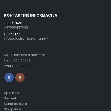
KONTAKTINĖ INFORMACIJA
TELEFONAS:
+37068427642
EL. PAŠTAS:
info@elektronikanamams.lt
UAB “Elektronika Namams”
Įm. k.: 304185859
PVM k.: LT100010001914
Apie mus
Susisiekti
Mano paskyra
Straipsniai