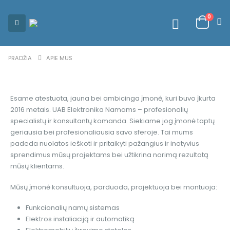
0
PRADŽIA
APIE MUS
Esame atestuota, jauna bei ambicinga įmonė, kuri buvo įkurta
2016 metais. UAB Elektronika Namams – profesionalių
specialistų ir konsultantų komanda. Siekiame jog įmonė taptų
geriausia bei profesionaliausia savo sferoje. Tai mums
padeda nuolatos ieškoti ir pritaikyti pažangius ir inotyvius
sprendimus mūsų projektams bei užtikrina norimą rezultatą
mūsų klientams.
Mūsų įmonė konsultuoja, parduoda, projektuoja bei montuoja:
Funkcionalių namų sistemas
Elektros instaliaciją ir automatiką