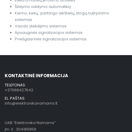
Elektromobilių įkrovimo stoteles
Šildymo valdymo automatiką
Kiemo, kelių, parkingo aikštelių, stogų nutirpinimo
sistemas
Vaizdo stebėjimo sistemas
Apsauginės signalizacijos sistemas
Priešgaisrinės signalizacijos sistemas
KONTAKTINĖ INFORMACIJA
TELEFONAS:
+37068427642
EL. PAŠTAS:
info@elektronikanamams.lt
UAB “Elektronika Namams”
Įm. k.: 304185859