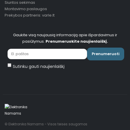
Siuntos sekimas
Montavimo paslaugos
Prekybos partneris: varle.lt
Gaukite visą naujausią informaciją apie išpardavimus ir
pasiūlymus.
Prenumeruokite naujienlaiškį.
Prenumeruoti
Sutinku gauti naujienlaiškį
© Elektronika Namams - Visos teisės saugomos