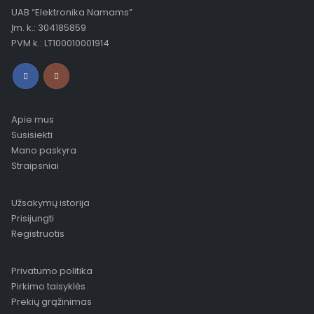
UAB “Elektronika Namams”
Įm. k.: 304185859
PVM k.: LT100010001914
Apie mus
Susisiekti
Mano paskyra
Straipsniai
Užsakymų istorija
Prisijungti
Registruotis
Privatumo politika
Pirkimo taisyklės
Prekių grąžinimas