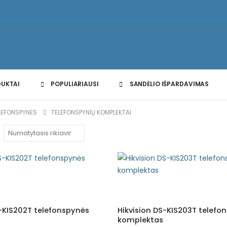
DUKTAI
POPULIARIAUSI
SANDĖLIO IŠPARDAVIMAS
ELEFONSPYNĖS
TELEFONSPYNIŲ KOMPLEKTAI
S-KIS202T telefonspynės
Hikvision DS-KIS203T telefo
komplektas