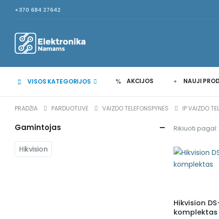
+370 684 27642
AKCIJOS
NAUJI PRO
VISOS KATEGORIJOS
PRADŽIA
PARDUOTUVĖ
VAIZDO TELEFONSPYNĖS
IP VAIZDO T
Gamintojas
Rikiuoti pagal:
Hikvision
Hikvision D
komplektas