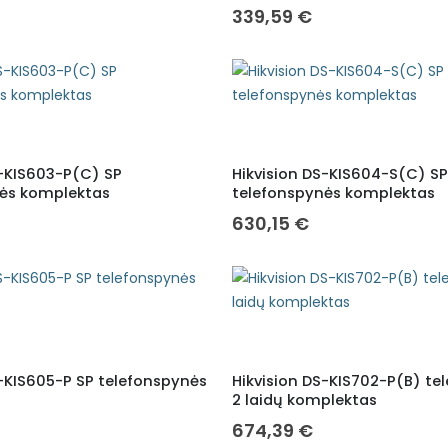
339,59
€
S-KIS603-P(C) SP
Hikvision DS-KIS604-S(C) SP
nės komplektas
telefonspynės komplektas
630,15
€
S-KIS605-P SP telefonspynės
Hikvision DS-KIS702-P(B) te
2 laidų komplektas
674,39
€