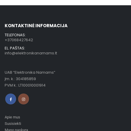
KONTAKTINĖ INFORMACIJA
TELEFONAS:
+37068427642
EL. PAŠTAS:
info@elektronikanamams.lt
UAB “Elektronika Namams”
Įm. k.: 304185859
PVM k.: LT100010001914
Apie mus
Susisiekti
Mano paskyra