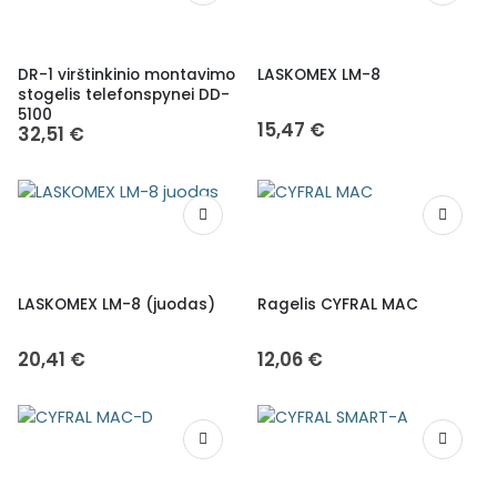
DR-1 virštinkinio montavimo
LASKOMEX LM-8
stogelis telefonspynei DD-
5100
15,47
€
32,51
€
LASKOMEX LM-8 (juodas)
Ragelis CYFRAL MAC
20,41
€
12,06
€