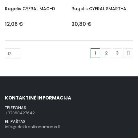
Ragelis CYFRAL MAC-D
Ragelis CYFRAL SMART-A
12,06
€
20,80
€
1
2
3
KONTAKTINĖ INFORMACIJA
TELEFONAS:
+37068427642
EL. PAŠTAS:
info@elektronikanamams.lt