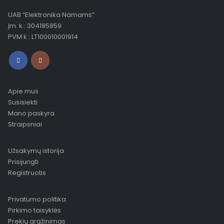
UAB “Elektronika Namams”
Įm. k.: 304185859
PVM k.: LT100010001914
Apie mus
Susisiekti
Mano paskyra
Straipsniai
Užsakymų istorija
Prisijungti
Registruotis
Privatumo politika
Pirkimo taisyklės
Prekių grąžinimas