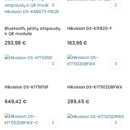
Bluetooth, pirštų atspaudų
Hikvision DS-K1F820-F
ir QR modulis
293,98
€
163,66
€
Hikvision DS-K1T501SF
Hikvision DS-K1T502DBFWX
649,42
€
289,45
€