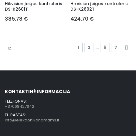
Hikvision įeigos kontroleris
Hikvision įeigos kontroleris
DS-K2601T
DS-K2602T
385,78
€
424,70
€
…
1
2
6
7
KONTAKTINĖ INFORMACIJA
TELEFONAS:
+37068427642
EL. PAŠTAS:
info@elektronikanamams.lt