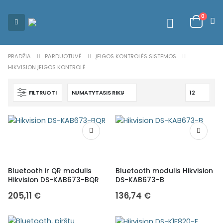
0
PRADŽIA
PARDUOTUVĖ
ĮEIGOS KONTROLĖS SISTEMOS
HIKVISION ĮEIGOS KONTROLĖ
FILTRUOTI
Bluetooth ir QR modulis
Bluetooth modulis Hikvision
Hikvision DS-KAB673-BQR
DS-KAB673-B
205,11
€
136,74
€