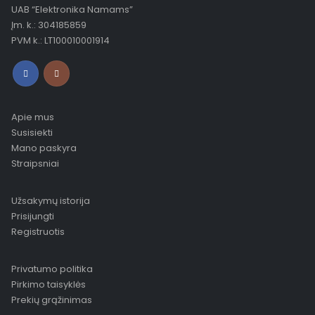
UAB “Elektronika Namams”
Įm. k.: 304185859
PVM k.: LT100010001914
Apie mus
Susisiekti
Mano paskyra
Straipsniai
Užsakymų istorija
Prisijungti
Registruotis
Privatumo politika
Pirkimo taisyklės
Prekių grąžinimas