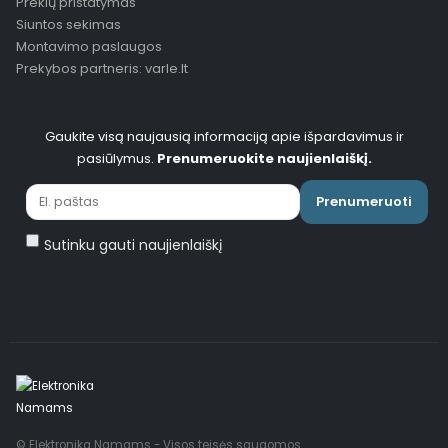
Prekių pristatymas
Siuntos sekimas
Montavimo paslaugos
Prekybos partneris: varle.lt
Gaukite visą naujausią informaciją apie išpardavimus ir
pasiūlymus.
Prenumeruokite naujienlaiškį.
Prenumeruoti
Sutinku gauti naujienlaiškį
© Elektronika Namams - Visos teisės saugomos