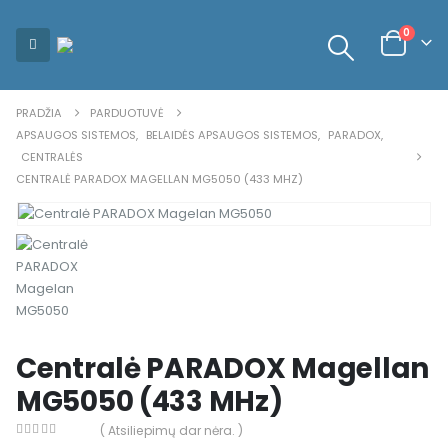
0
PRADŽIA
PARDUOTUVĖ
APSAUGOS SISTEMOS
,
BELAIDĖS APSAUGOS SISTEMOS
,
PARADOX
,
CENTRALĖS
CENTRALĖ PARADOX MAGELLAN MG5050 (433 MHZ)
Centralė PARADOX Magellan
MG5050 (433 MHz)
( Atsiliepimų dar nėra. )
0
out of 5