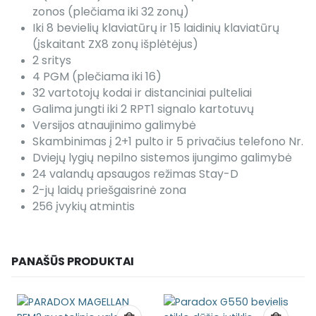
zonos (plečiama iki 32 zonų)
Iki 8 bevielių klaviatūrų ir 15 laidinių klaviatūrų
(įskaitant ZX8 zonų išplėtėjus)
2 sritys
4 PGM (plečiama iki 16)
32 vartotojų kodai ir distanciniai pulteliai
Galima jungti iki 2 RPT1 signalo kartotuvų
Versijos atnaujinimo galimybė
Skambinimas į 2+1 pulto ir 5 privačius telefono Nr.
Dviejų lygių nepilno sistemos ijungimo galimybė
24 valandų apsaugos režimas Stay-D
2-jų laidų priešgaisrinė zona
256 įvykių atmintis
PANAŠŪS PRODUKTAI