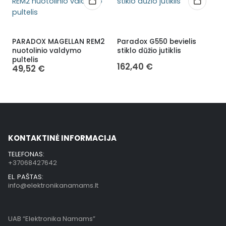
PARADOX MAGELLAN REM2
Paradox G550 bevielis
P
nuotolinio valdymo
stiklo dūžio jutiklis
s
pultelis
162,40
€
49,52
€
KONTAKTINĖ INFORMACIJA
TELEFONAS:
+37068427642
EL. PAŠTAS:
info@elektronikanamams.lt
UAB “Elektronika Namams”