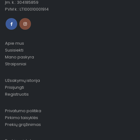
Įm. k.: 304185859
PVM k.: LT100010001914
Apie mus
Susisiekti
Mano paskyra
Straipsniai
Užsakymų istorija
Prisijungti
Registruotis
Privatumo politika
Pirkimo taisyklės
Prekių grąžinimas