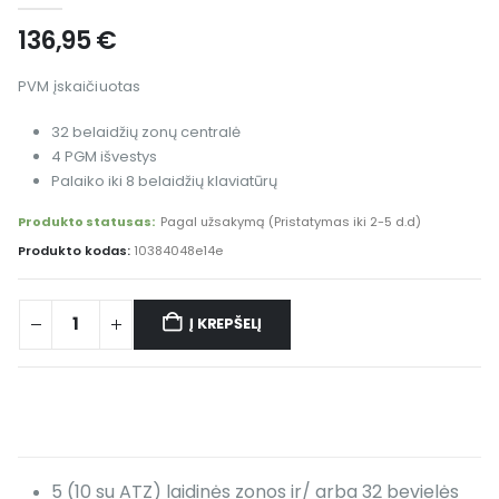
136,95
€
PVM įskaičiuotas
32 belaidžių zonų centralė
4 PGM išvestys
Palaiko iki 8 belaidžių klaviatūrų
Produkto statusas:
Pagal užsakymą (Pristatymas iki 2-5 d.d)
Produkto kodas:
10384048e14e
Į KREPŠELĮ
Alternative:
5 (10 su ATZ) laidinės zonos ir/ arba 32 bevielės