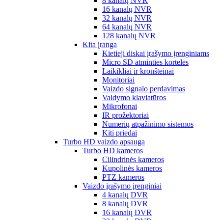
8 kanalų NVR
16 kanalų NVR
32 kanalų NVR
64 kanalų NVR
128 kanalų NVR
Kita įranga
Kietieji diskai įrašymo įrenginiams
Micro SD atminties kortelės
Laikikliai ir kronšteinai
Monitoriai
Vaizdo signalo perdavimas
Valdymo klaviatūros
Mikrofonai
IR prožektoriai
Numerių atpažinimo sistemos
Kiti priedai
Turbo HD vaizdo apsauga
Turbo HD kameros
Cilindrinės kameros
Kupolinės kameros
PTZ kameros
Vaizdo įrašymo įrenginiai
4 kanalų DVR
8 kanalų DVR
16 kanalų DVR