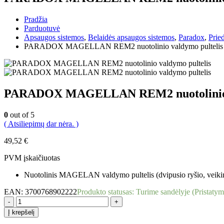
Pradžia
Parduotuvė
Apsaugos sistemos
,
Belaidės apsaugos sistemos
,
Paradox
,
Prie
PARADOX MAGELLAN REM2 nuotolinio valdymo pultelis
PARADOX MAGELLAN REM2 nuotolinio v
0
out of 5
( Atsiliepimų dar nėra. )
49,52
€
PVM įskaičiuotas
Nuotolinis MAGELAN valdymo pultelis (dvipusio ryšio, veikim
EAN:
3700768902222
Produkto statusas:
Turime sandėlyje (Pristatym
-
+
Į krepšelį