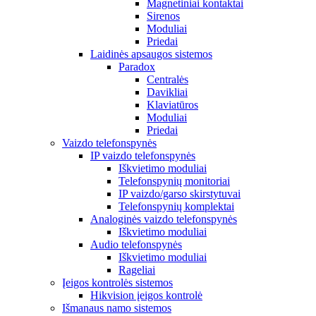
Magnetiniai kontaktai
Sirenos
Moduliai
Priedai
Laidinės apsaugos sistemos
Paradox
Centralės
Davikliai
Klaviatūros
Moduliai
Priedai
Vaizdo telefonspynės
IP vaizdo telefonspynės
Iškvietimo moduliai
Telefonspynių monitoriai
IP vaizdo/garso skirstytuvai
Telefonspynių komplektai
Analoginės vaizdo telefonspynės
Iškvietimo moduliai
Audio telefonspynės
Iškvietimo moduliai
Rageliai
Įeigos kontrolės sistemos
Hikvision įeigos kontrolė
Išmanaus namo sistemos