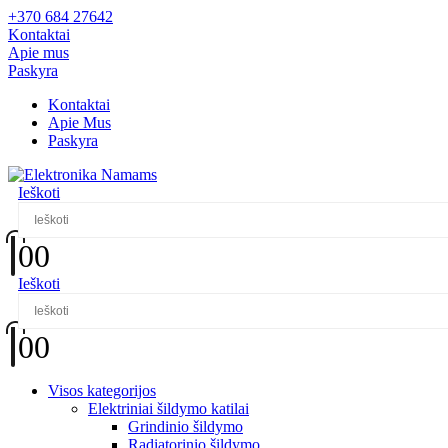
+370 684 27642
Kontaktai
Apie mus
Paskyra
Kontaktai
Apie Mus
Paskyra
Ieškoti
0
0
Ieškoti
0
0
Visos kategorijos
Elektriniai šildymo katilai
Grindinio šildymo
Radiatorinio šildymo