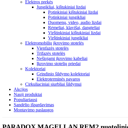
Elektros prekės
Jungikliai, kištukiniai lizdai
Potinkiniai kištukiniai lizdai
Potinkiniai jungikliai
Duomenų, video, audio lizdai
Rėmeliai, klavišai, dangteliai
Virštinkiniai kištukiniai lizdai
Virštinkiniai jungikliai
Elektromobilių įkrovimo stotelės
Vienfazės stotelės
Trifazės stotelės
Nešiojami įkrovimo kabeliai
Įkrovimo stotelių priedai
Kolektoriai
Grindinio šildymo kolektoriai
Elektroterminės pavaros
Cirkuliaciniai siurbliai šildymui
Akcijos
Nauji produktai
Populiariausi
Sandėlio išpardavimas
Montavimo paslaugos
PARADOX MAGELLAN REM2 nuotolinio v