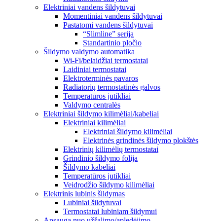
Elektriniai vandens šildytuvai
Momentiniai vandens šildytuvai
Pastatomi vandens šildytuvai
“Slimline” serija
Standartinio pločio
Šildymo valdymo automatika
Wi-Fi/belaidžiai termostatai
Laidiniai termostatai
Elektroterminės pavaros
Radiatorių termostatinės galvos
Temperatūros jutikliai
Valdymo centralės
Elektriniai šildymo kilimėliai/kabeliai
Elektriniai kilimėliai
Elektriniai šildymo kilimėliai
Elektrinės grindinės šildymo plokštės
Elektrinių kilimėlių termostatai
Grindinio šildymo folija
Šildymo kabeliai
Temperatūros jutikliai
Veidrodžio šildymo kilimėliai
Elektrinis lubinis šildymas
Lubiniai šildytuvai
Termostatai lubiniam šildymui
Apsauga nuo užšalimo/apledėjimo