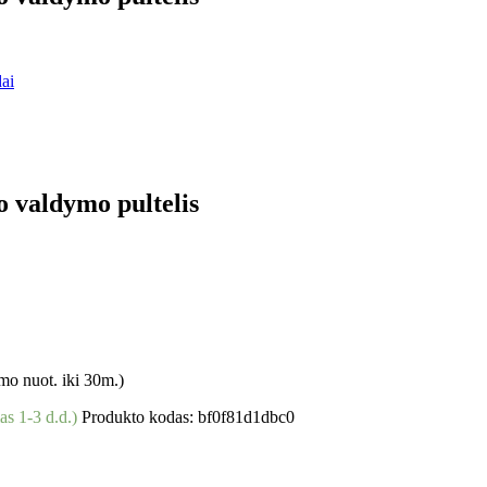
dai
aldymo pultelis
o nuot. iki 30m.)
as 1-3 d.d.)
Produkto kodas:
bf0f81d1dbc0