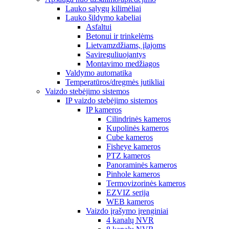
Lauko sąlygų kilimėliai
Lauko šildymo kabeliai
Asfaltui
Betonui ir trinkelėms
Lietvamzdžiams, įlajoms
Savireguliuojantys
Montavimo medžiagos
Valdymo automatika
Temperatūros/dregmės jutikliai
Vaizdo stebėjimo sistemos
IP vaizdo stebėjimo sistemos
IP kameros
Cilindrinės kameros
Kupolinės kameros
Cube kameros
Fisheye kameros
PTZ kameros
Panoraminės kameros
Pinhole kameros
Termovizorinės kameros
EZVIZ serija
WEB kameros
Vaizdo įrašymo įrenginiai
4 kanalų NVR