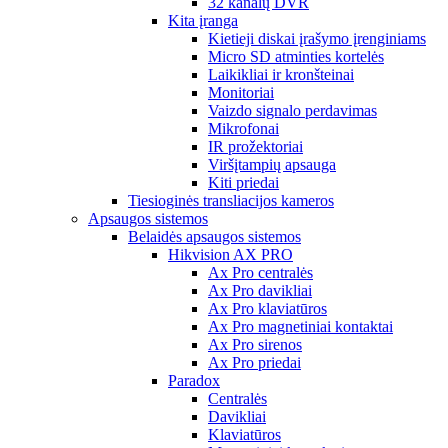
32 kanalų DVR
Kita įranga
Kietieji diskai įrašymo įrenginiams
Micro SD atminties kortelės
Laikikliai ir kronšteinai
Monitoriai
Vaizdo signalo perdavimas
Mikrofonai
IR prožektoriai
Viršįtampių apsauga
Kiti priedai
Tiesioginės transliacijos kameros
Apsaugos sistemos
Belaidės apsaugos sistemos
Hikvision AX PRO
Ax Pro centralės
Ax Pro davikliai
Ax Pro klaviatūros
Ax Pro magnetiniai kontaktai
Ax Pro sirenos
Ax Pro priedai
Paradox
Centralės
Davikliai
Klaviatūros