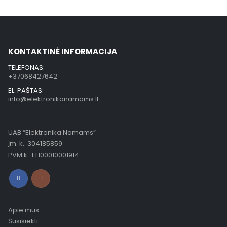
KONTAKTINĖ INFORMACIJA
TELEFONAS:
+37068427642
EL. PAŠTAS:
info@elektronikanamams.lt
UAB “Elektronika Namams”
Įm. k.: 304185859
PVM k.: LT100010001914
Apie mus
Susisiekti