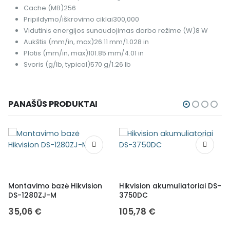
Cache (MB)
256
Pripildymo/iškrovimo ciklai
300,000
Vidutinis energijos sunaudojimas darbo režime (W)
8 W
Aukštis (mm/in, max)
26.11 mm/1.028 in
Plotis (mm/in, max)
101.85 mm/4.01 in
Svoris (g/lb, typical)
570 g/1.26 lb
PANAŠŪS PRODUKTAI
Montavimo bazė Hikvision
Hikvision akumuliatoriai DS-
DS-1280ZJ-M
3750DC
35,06
€
105,78
€