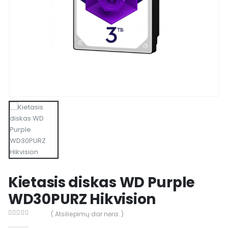
Kietasis diskas WD Purple
WD30PURZ Hikvision
( Atsiliepimų dar nėra. )
0
out of 5