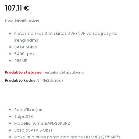
107,11
€
PVM įskaičiuotas
Kietasis diskas 3TB, skirtas DVR/NVR vaizdo įrašymo
įrenginiams
SATA 6Gb s
5400 rpm
256MB
Produkto statusas:
Teirautis dėl užsakymo
Produkto kodas:
3441e2da9bd7
Specifikacijos
Talpa
3TB
Modelio numeris
WD30PURZ
Sąsaja
SATA 6 Gb/s
Maks. nuolatinis perdavimo greitis OD (MB/s)
175MB/s