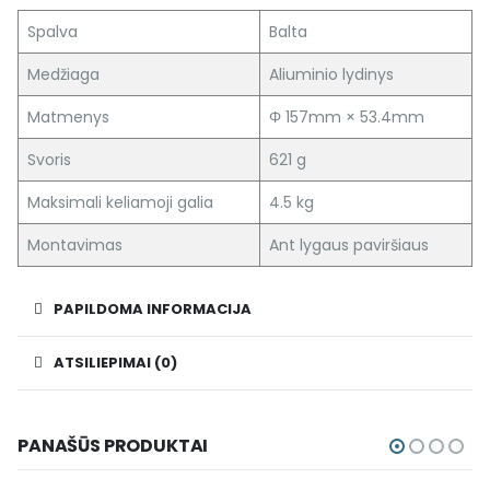
Spalva
Balta
Medžiaga
Aliuminio lydinys
Matmenys
Φ 157mm × 53.4mm
Svoris
621 g
Maksimali keliamoji galia
4.5 kg
Montavimas
Ant lygaus paviršiaus
PAPILDOMA INFORMACIJA
ATSILIEPIMAI (0)
PANAŠŪS PRODUKTAI