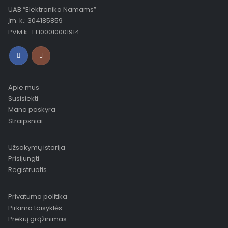
UAB “Elektronika Namams”
Įm. k.: 304185859
PVM k.: LT100010001914
Apie mus
Susisiekti
Mano paskyra
Straipsniai
Užsakymų istorija
Prisijungti
Registruotis
Privatumo politika
Pirkimo taisyklės
Prekių grąžinimas