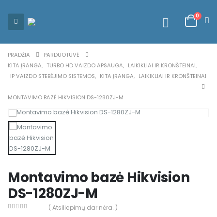
0
PRADŽIA
PARDUOTUVĖ
KITA ĮRANGA
,
TURBO HD VAIZDO APSAUGA
,
LAIKIKLIAI IR KRONŠTEINAI
,
IP VAIZDO STEBĖJIMO SISTEMOS
,
KITA ĮRANGA
,
LAIKIKLIAI IR KRONŠTEINAI
MONTAVIMO BAZĖ HIKVISION DS-1280ZJ-M
Montavimo bazė Hikvision
DS-1280ZJ-M
( Atsiliepimų dar nėra. )
0
out of 5