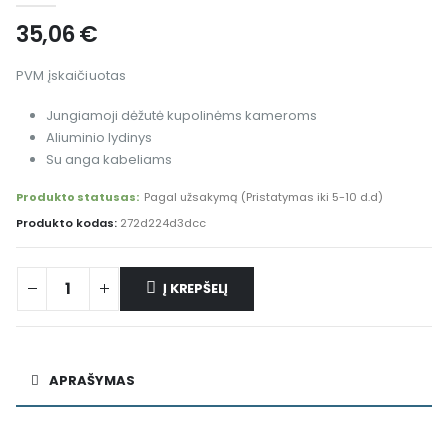
35,06
€
PVM įskaičiuotas
Jungiamoji dėžutė kupolinėms kameroms
Aliuminio lydinys
Su anga kabeliams
Produkto statusas:
Pagal užsakymą (Pristatymas iki 5-10 d.d)
Produkto kodas:
272d224d3dcc
Į KREPŠELĮ
Alternative:
APRAŠYMAS