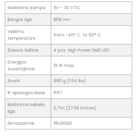
Maitinimo įtampa
11V – 30 V DC
Bangos ilgis
858 nm
Veikimo
from -40° C to 60° C
temperatūra
Šviesos šaltinis
4 pcs. High Power SMD LED
Energijos
19 W max.
suvartojimas
Svoris
880 g (1.94 lbs)
IP apsaugos klasė
IP67
Maitinimo kabelio
0,7m (27.56 inches)
ilgis
Išmatavimai
115x90x51