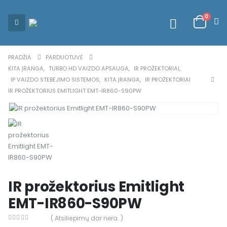
0
PRADŽIA
PARDUOTUVĖ
KITA ĮRANGA
,
TURBO HD VAIZDO APSAUGA
,
IR PROŽEKTORIAI
,
IP VAIZDO STEBĖJIMO SISTEMOS
,
KITA ĮRANGA
,
IR PROŽEKTORIAI
IR PROŽEKTORIUS EMITLIGHT EMT-IR860-S90PW
IR prožektorius Emitlight
EMT-IR860-S90PW
( Atsiliepimų dar nėra. )
0
out of 5