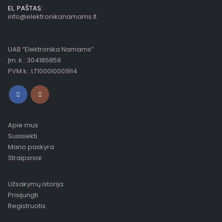
EL. PAŠTAS:
info@elektronikanamams.lt
UAB “Elektronika Namams”
Įm. k.: 304185859
PVM k.: LT100010001914
Apie mus
Susisiekti
Mano paskyra
Straipsniai
Užsakymų istorija
Prisijungti
Registruotis