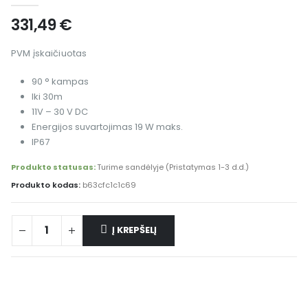
331,49
€
PVM įskaičiuotas
90 ° kampas
Iki 30m
11V – 30 V DC
Energijos suvartojimas 19 W maks.
IP67
Produkto statusas:
Turime sandėlyje (Pristatymas 1-3 d.d.)
Produkto kodas:
b63cfc1c1c69
Į KREPŠELĮ