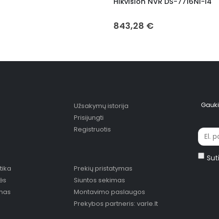
Hikvision NVR DS-7716NI-I4
843,28
€
Gauki
Užsakymų istorija
Prisijungti
Registruotis
Sut
tika
Prekių pristatymas
lės
Siuntos sekimas
imas
Montavimo paslaugos
Prekybos partneris: varle.lt