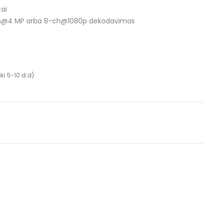
ai
-ch@4 MP arba 8-ch@1080p dekodavimas
ki 5-10 d.d)