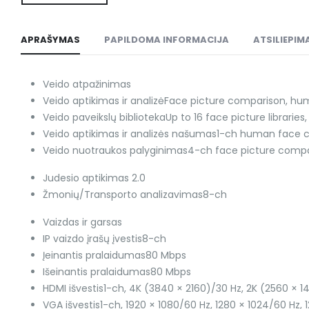
APRAŠYMAS
PAPILDOMA INFORMACIJA
ATSILIEPIMA
Veido atpažinimas
Veido aptikimas ir analizė
Face picture comparison, hum
Veido paveikslų biblioteka
Up to 16 face picture libraries
Veido aptikimas ir analizės našumas
1-ch human face 
Veido nuotraukos palyginimas
4-ch face picture compa
Judesio aptikimas 2.0
Žmonių/Transporto analizavimas
8-ch
Vaizdas ir garsas
IP vaizdo įrašų įvestis
8-ch
Įeinantis pralaidumas
80 Mbps
Išeinantis pralaidumas
80 Mbps
HDMI išvestis
1-ch, 4K (3840 × 2160)/30 Hz, 2K (2560 × 1
VGA išvestis
1-ch, 1920 × 1080/60 Hz, 1280 × 1024/60 Hz,