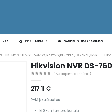
DUKTAI
POPULIARIAUSI
SANDĖLIO IŠPARDAVIMAS
O STEBĖJIMO SISTEMOS
,
VAIZDO ĮRAŠYMO ĮRENGINIAI
,
8 KANALŲ NVR
HIKV
Hikvision NVR DS-76
( Atsiliepimų dar nėra. )
0
out of 5
217,11
€
PVM įskaičiuotas
Iki 8-ch kamerų kanalų