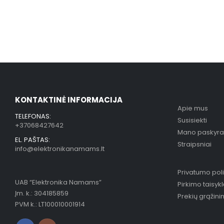
KONTAKTINĖ INFORMACIJA
Apie mus
TELEFONAS:
Susisiekti
+37068427642
Mano paskyra
EL. PAŠTAS:
Straipsniai
info@elektronikanamams.lt
Privatumo poli
UAB “Elektronika Namams”
Pirkimo taisyk
Įm. k.: 304185859
Prekių grąžin
PVM k.: LT100010001914