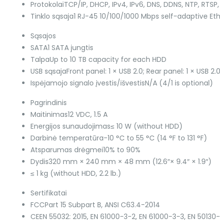
Protokolai
TCP/IP, DHCP, IPv4, IPv6, DNS, DDNS, NTP, RTSP
Tinklo sąsaja
1 RJ-45 10/100/1000 Mbps self-adaptive Eth
Sąsajos
SATA
1 SATA jungtis
Talpa
Up to 10 TB capacity for each HDD
USB sąsaja
Front panel: 1 × USB 2.0; Rear panel: 1 × USB 2.
Ispėjamojo signalo įvestis/išvestis
N/A (4/1 is optional)
Pagrindinis
Maitinimas
12 VDC, 1.5 A
Energijos sunaudojimas
≤ 10 W (without HDD)
Darbinė temperatūra
-10 °C to 55 °C (14 °F to 131 °F)
Atsparumas drėgmei
10% to 90%
Dydis
320 mm × 240 mm × 48 mm (12.6″× 9.4″ × 1.9″)
≤ 1 kg (without HDD, 2.2 lb.)
Sertifikatai
FCC
Part 15 Subpart B, ANSI C63.4-2014
CE
EN 55032: 2015, EN 61000-3-2, EN 61000-3-3, EN 50130-