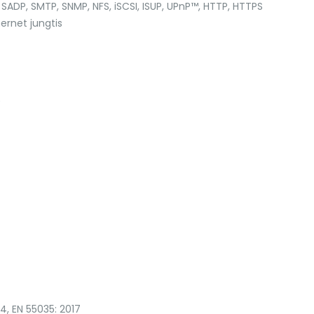
, SADP, SMTP, SNMP, NFS, iSCSI, ISUP, UPnP™, HTTP, HTTPS
ernet jungtis
0
4, EN 55035: 2017