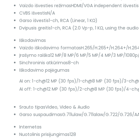
Vaizdo išvesties režimas
HDMI/VGA independent išvestis
CVBS išvestis
N/A
Garso išvestis
1-ch, RCA (Linear, 1 KΩ)
Dvipusis greitis
1-ch, RCA (2.0 Vp-p, 1 KΩ, using the audio
Iškodavimas
Vaizdo iškodavimo formatas
H.265/H.265+/H.264+/H.26
Įrašymo raiška
12 MP/8 MP/6 MP/5 MP/4 MP/3 MP/1080p
Sinchroninis atkūrimas
8-ch
Iškodavimo pajėgumas
AI on: 1-ch@12 MP (30 fps)/1-ch@8 MP (30 fps)/3-ch
AI off: 1-ch@12 MP (30 fps)/2-ch@8 MP (30 fps)/4-c
Srauto tipas
Video, Video & Audio
Garso suspaudimas
G.711ulaw/G.711alaw/G.722/G.726/A
Internetas
Nuotolinis prisijungimas
128