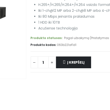
H.265+/H.265/H.264+/H.264 vaizdo format
Iki 1-ch@12 MP arba 2-ch@8 MP arba 4
Iki 80 Mbps įeinantis pralaidumas
1 HDD iki 10TB
AcuSense technologija
Produkto statusas:
Pagal užsakymą (Pristatymas i
Produkto kodas:
063b221af1d1
Į KREPŠELĮ
Alternative: