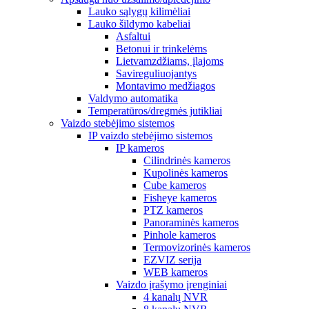
Lauko sąlygų kilimėliai
Lauko šildymo kabeliai
Asfaltui
Betonui ir trinkelėms
Lietvamzdžiams, įlajoms
Savireguliuojantys
Montavimo medžiagos
Valdymo automatika
Temperatūros/dregmės jutikliai
Vaizdo stebėjimo sistemos
IP vaizdo stebėjimo sistemos
IP kameros
Cilindrinės kameros
Kupolinės kameros
Cube kameros
Fisheye kameros
PTZ kameros
Panoraminės kameros
Pinhole kameros
Termovizorinės kameros
EZVIZ serija
WEB kameros
Vaizdo įrašymo įrenginiai
4 kanalų NVR