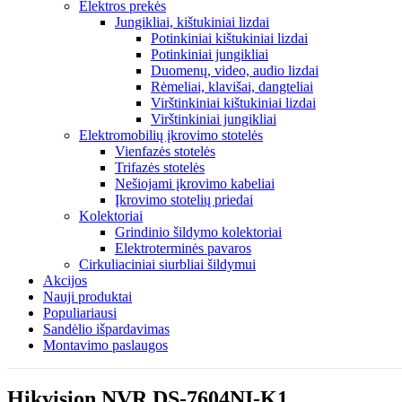
Elektros prekės
Jungikliai, kištukiniai lizdai
Potinkiniai kištukiniai lizdai
Potinkiniai jungikliai
Duomenų, video, audio lizdai
Rėmeliai, klavišai, dangteliai
Virštinkiniai kištukiniai lizdai
Virštinkiniai jungikliai
Elektromobilių įkrovimo stotelės
Vienfazės stotelės
Trifazės stotelės
Nešiojami įkrovimo kabeliai
Įkrovimo stotelių priedai
Kolektoriai
Grindinio šildymo kolektoriai
Elektroterminės pavaros
Cirkuliaciniai siurbliai šildymui
Akcijos
Nauji produktai
Populiariausi
Sandėlio išpardavimas
Montavimo paslaugos
Hikvision NVR DS-7604NI-K1