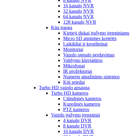
8 kanalų NVR
16 kanalų NVR
32 kanalų NVR
64 kanalų NVR
128 kanalų NVR
Kita įranga
Kietieji diskai įrašymo įrenginiams
Micro SD atminties kortelės
Laikikliai ir kronšteinai
Monitoriai
Vaizdo signalo perdavimas
Valdymo klaviatūros
Mikrofonai
IR prožektoriai
Numerių atpažinimo sistemos
Kiti priedai
Turbo HD vaizdo apsauga
Turbo HD kameros
Cilindrinės kameros
Kupolinės kameros
PTZ kameros
Vaizdo įrašymo įrenginiai
4 kanalų DVR
8 kanalų DVR
16 kanalų DVR