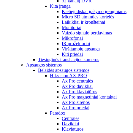
32 kanalų DVR
Kita įranga
Kietieji diskai įrašymo įrenginiams
Micro SD atminties kortelės
Laikikliai ir kronšteinai
Monitoriai
Vaizdo signalo perdavimas
Mikrofonai
IR prožektoriai
Viršįtampių apsauga
Kiti priedai
Tiesioginės transliacijos kameros
Apsaugos sistemos
Belaidės apsaugos sistemos
Hikvision AX PRO
Ax Pro centralės
Ax Pro davikliai
Ax Pro klaviatūros
Ax Pro magnetiniai kontaktai
Ax Pro sirenos
Ax Pro priedai
Paradox
Centralės
Davikliai
Klaviatūros