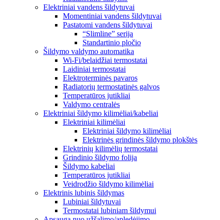
Elektriniai vandens šildytuvai
Momentiniai vandens šildytuvai
Pastatomi vandens šildytuvai
“Slimline” serija
Standartinio pločio
Šildymo valdymo automatika
Wi-Fi/belaidžiai termostatai
Laidiniai termostatai
Elektroterminės pavaros
Radiatorių termostatinės galvos
Temperatūros jutikliai
Valdymo centralės
Elektriniai šildymo kilimėliai/kabeliai
Elektriniai kilimėliai
Elektriniai šildymo kilimėliai
Elektrinės grindinės šildymo plokštės
Elektrinių kilimėlių termostatai
Grindinio šildymo folija
Šildymo kabeliai
Temperatūros jutikliai
Veidrodžio šildymo kilimėliai
Elektrinis lubinis šildymas
Lubiniai šildytuvai
Termostatai lubiniam šildymui
Apsauga nuo užšalimo/apledėjimo