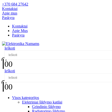
+370 684 27642
Kontaktai
Apie mus
Paskyra
Kontaktai
Apie Mus
Paskyra
Ieškoti
0
0
Ieškoti
0
0
Visos kategorijos
Elektriniai šildymo katilai
Grindinio šildymo
Radiatorinio šildymo