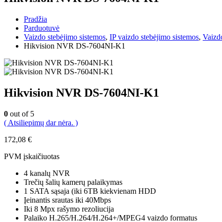
Pradžia
Parduotuvė
Vaizdo stebėjimo sistemos
,
IP vaizdo stebėjimo sistemos
,
Vaizdo
Hikvision NVR DS-7604NI-K1
Hikvision NVR DS-7604NI-K1
0
out of 5
( Atsiliepimų dar nėra. )
172,08
€
PVM įskaičiuotas
4 kanalų NVR
Trečių šalių kamerų palaikymas
1 SATA sąsaja (iki 6TB kiekvienam HDD
Įeinantis srautas iki 40Mbps
Iki 8 Mpx rašymo rezoliucija
Palaiko H.265/H.264/H.264+/MPEG4 vaizdo formatus