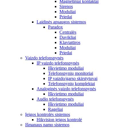
Magnetiniai kontaktai
Sirenos
Moduliai
Priedai
Laidinės apsaugos sistemos
Paradox
Centralės
Davikliai
Klaviatūros
Moduliai
Priedai
Vaizdo telefonspynės
IP vaizdo telefonspynės
Iškvietimo moduliai
Telefonspynių monitoriai
IP vaizdo/garso skirstytuvai
Telefonspynių komplektai
Analoginės vaizdo telefonspynės
Iškvietimo moduliai
Audio telefonspynės
Iškvietimo moduliai
Rageliai
Įeigos kontrolės sistemos
Hikvision įeigos kontrolė
Išmanaus namo sistemos