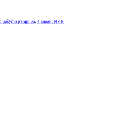
 įrašymo įrenginiai
,
4 kanalų NVR