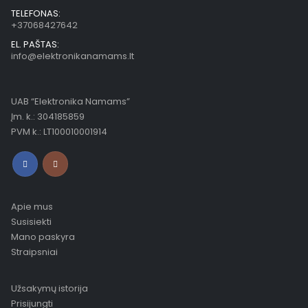
TELEFONAS:
+37068427642
EL. PAŠTAS:
info@elektronikanamams.lt
UAB “Elektronika Namams”
Įm. k.: 304185859
PVM k.: LT100010001914
Apie mus
Susisiekti
Mano paskyra
Straipsniai
Užsakymų istorija
Prisijungti