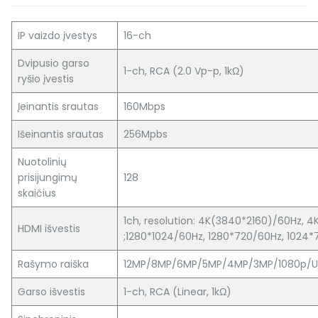
IP vaizdo įvestys
16-ch
Dvipusio garso
1-ch, RCA (2.0 Vp-p, 1kΩ)
ryšio įvestis
Įeinantis srautas
160Mbps
Išeinantis srautas
256Mpbs
Nuotolinių
prisijungimų
128
skaičius
1ch, resolution: 4K(3840*2160)/60Hz, 
HDMI išvestis
;1280*1024/60Hz, 1280*720/60Hz, 1024
Rašymo raiška
12MP/8MP/6MP/5MP/4MP/3MP/1080p/UX
Garso išvestis
1-ch, RCA (Linear, 1kΩ)