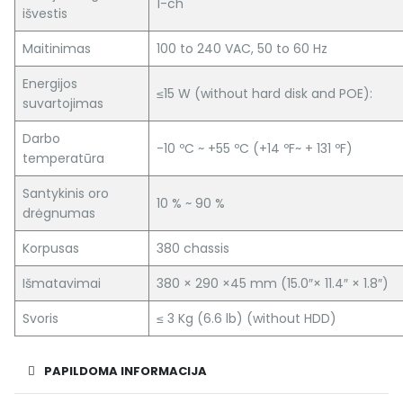
1-ch
išvestis
Maitinimas
100 to 240 VAC, 50 to 60 Hz
Energijos
≤15 W (without hard disk and POE):
suvartojimas
Darbo
-10 ºC ~ +55 ºC (+14 ºF~ + 131 ºF)
temperatūra
Santykinis oro
10 % ~ 90 %
drėgnumas
Korpusas
380 chassis
Išmatavimai
380 × 290 ×45 mm (15.0″× 11.4″ × 1.8″)
Svoris
≤ 3 Kg (6.6 lb) (without HDD)
PAPILDOMA INFORMACIJA