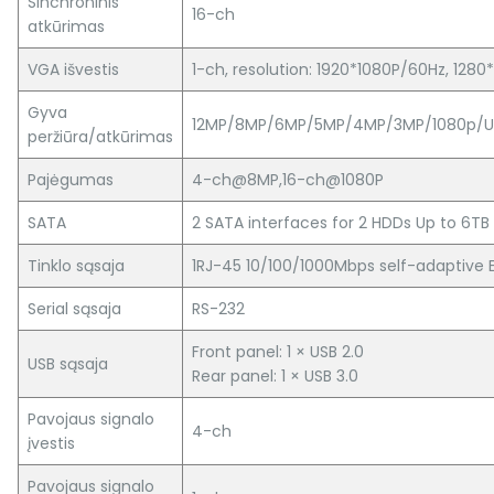
Sinchroninis
16-ch
atkūrimas
VGA išvestis
1-ch, resolution: 1920*1080P/60Hz, 12
Gyva
12MP/8MP/6MP/5MP/4MP/3MP/1080p/UX
peržiūra/atkūrimas
Pajėgumas
4-ch@8MP,16-ch@1080P
SATA
2 SATA interfaces for 2 HDDs Up to 6T
Tinklo sąsaja
1RJ-45 10/100/1000Mbps self-adaptive 
Serial sąsaja
RS-232
Front panel: 1 × USB 2.0
USB sąsaja
Rear panel: 1 × USB 3.0
Pavojaus signalo
4-ch
įvestis
Pavojaus signalo