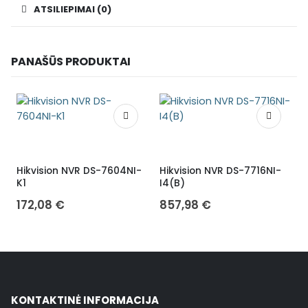
ATSILIEPIMAI (0)
PANAŠŪS PRODUKTAI
Hikvision NVR DS-7604NI-
Hikvision NVR DS-7716NI-
H
K1
I4(B)
172,08
€
857,98
€
KONTAKTINĖ INFORMACIJA