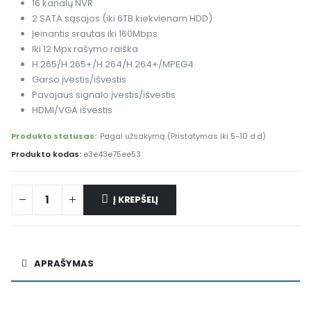
16 kanalų NVR
2 SATA sąsajos (iki 6TB kiekvienam HDD)
Įeinantis srautas iki 160Mbps
Iki 12 Mpx rašymo raiška
H.265/H.265+/H.264/H.264+/MPEG4
Garso įvestis/išvestis
Pavojaus signalo įvestis/išvestis
HDMI/VGA išvestis
Produkto statusas:
Pagal užsakymą (Pristatymas iki 5-10 d.d)
Produkto kodas:
e3e43e75ee53
Į KREPŠELĮ
Alternative:
APRAŠYMAS