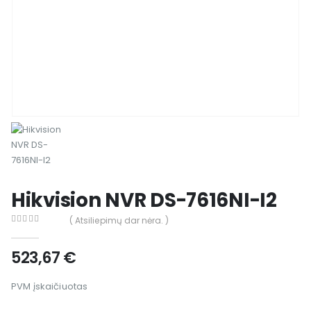
Hikvision NVR DS-7616NI-I2
( Atsiliepimų dar nėra. )
0
out of 5
523,67
€
PVM įskaičiuotas