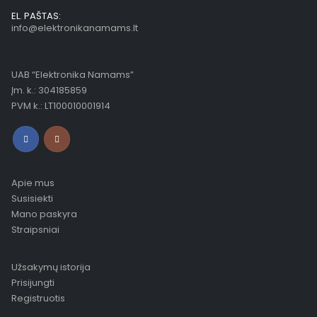
EL. PAŠTAS:
info@elektronikanamams.lt
UAB “Elektronika Namams”
Įm. k.: 304185859
PVM k.: LT100010001914
Apie mus
Susisiekti
Mano paskyra
Straipsniai
Užsakymų istorija
Prisijungti
Registruotis