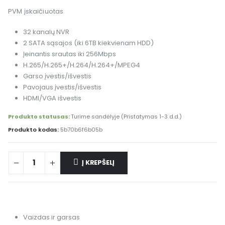
PVM įskaičiuotas
32 kanalų NVR
2 SATA sąsajos (iki 6TB kiekvienam HDD)
Įeinantis srautas iki 256Mbps
H.265/H.265+/H.264/H.264+/MPEG4
Garso įvestis/išvestis
Pavojaus įvestis/išvestis
HDMI/VGA išvestis
Produkto statusas:
Turime sandėlyje (Pristatymas 1-3 d.d.)
Produkto kodas:
5b70b6f6b05b
Į KREPŠELĮ
Alternative:
Vaizdas ir garsas