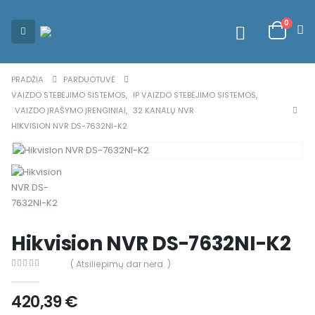
0
PRADŽIA
PARDUOTUVĖ
VAIZDO STEBĖJIMO SISTEMOS
,
IP VAIZDO STEBĖJIMO SISTEMOS
,
VAIZDO ĮRAŠYMO ĮRENGINIAI
,
32 KANALŲ NVR
HIKVISION NVR DS-7632NI-K2
Hikvision NVR DS-7632NI-K2
( Atsiliepimų dar nėra. )
0
out of 5
420,39
€