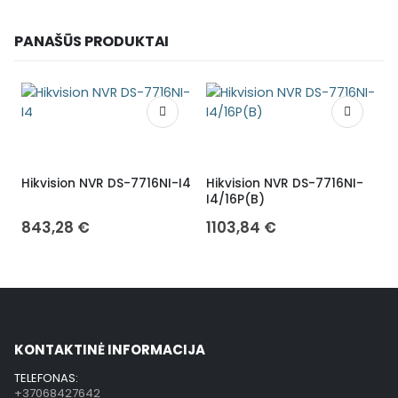
PANAŠŪS PRODUKTAI
Hikvision NVR DS-7716NI-I4
Hikvision NVR DS-7716NI-
H
I4/16P(B)
I
843,28
€
1103,84
€
KONTAKTINĖ INFORMACIJA
TELEFONAS:
+37068427642