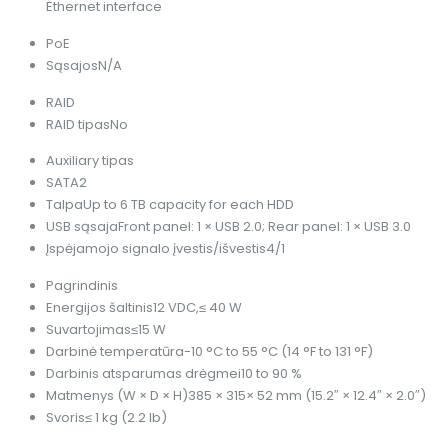
Ethernet interface
PoE
Sąsajos
N/A
RAID
RAID tipas
No
Auxiliary tipas
SATA
2
Talpa
Up to 6 TB capacity for each HDD
USB sąsaja
Front panel: 1 × USB 2.0; Rear panel: 1 × USB 3.0
Įspėjamojo signalo įvestis/išvestis
4/1
Pagrindinis
Energijos šaltinis
12 VDC,≤ 40 W
Suvartojimas
≤15 W
Darbinė temperatūra
-10 °C to 55 °C (14 °F to 131 °F)
Darbinis atsparumas drėgmei
10 to 90 %
Matmenys (W × D × H)
385 × 315× 52 mm (15.2″ × 12.4″ × 2.0″)
Svoris
≤ 1 kg (2.2 lb)