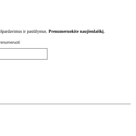
 išpardavimus ir pasiūlymus.
Prenumeruokite naujienlaiškį.
renumeruoti