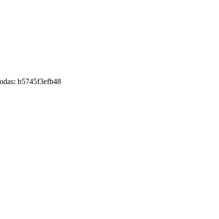
kodas:
b5745f3efb48