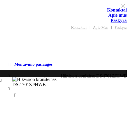
Kontaktai
Apie mus
Paskyra
Kontaktai
Apie Mus
Paskyra
Montavimo paslaugos
Hikvision kronšteinas DS-1701ZJ/HWB