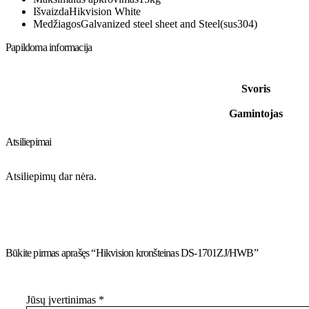
Išvaizda
Hikvision White
Medžiagos
Galvanized steel sheet and Steel(sus304)
Papildoma informacija
Svoris
Gamintojas
Atsiliepimai
Atsiliepimų dar nėra.
Būkite pirmas aprašęs “Hikvision kronšteinas DS-1701ZJ/HWB”
Jūsų įvertinimas
*