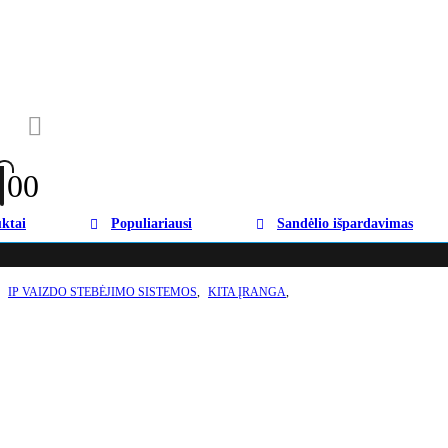
0
0
ktai
Populiariausi
Sandėlio išpardavimas
,
IP VAIZDO STEBĖJIMO SISTEMOS
,
KITA ĮRANGA
,