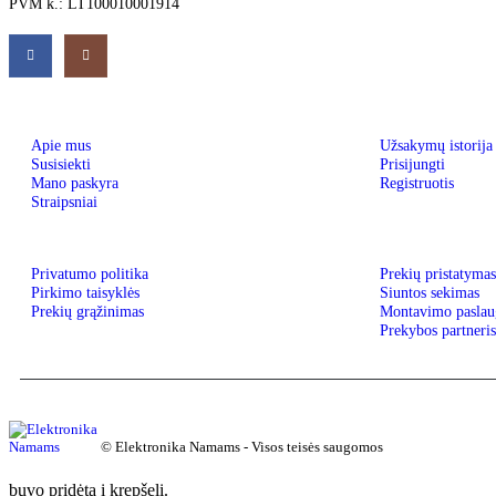
PVM k.: LT100010001914
Apie mus
Užsakymų istorija
Susisiekti
Prisijungti
Mano paskyra
Registruotis
Straipsniai
Privatumo politika
Prekių pristatymas
Pirkimo taisyklės
Siuntos sekimas
Prekių grąžinimas
Montavimo paslau
Prekybos partneris:
© Elektronika Namams - Visos teisės saugomos
buvo pridėta į krepšelį.