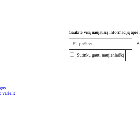
Gaukite visą naujausią informaciją apie
P
Sutinku gauti naujienlaiškį
gos
 varle.lt