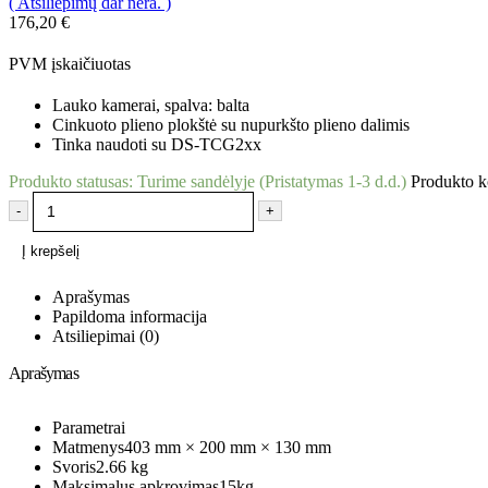
( Atsiliepimų dar nėra. )
0
out of 5
176,20
€
PVM įskaičiuotas
Lauko kamerai, spalva: balta
Cinkuoto plieno plokštė su nupurkšto plieno dalimis
Tinka naudoti su DS-TCG2xx
Produkto statusas:
Turime sandėlyje (Pristatymas 1-3 d.d.)
Produkto 
-
+
Į krepšelį
Aprašymas
Papildoma informacija
Atsiliepimai (0)
Aprašymas
Parametrai
Matmenys
403 mm × 200 mm × 130 mm
Svoris
2.66 kg
Maksimalus apkrovimas
15kg