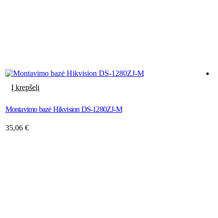
Į krepšelį
Montavimo bazė Hikvision DS-1280ZJ-M
H
35,06
€
1