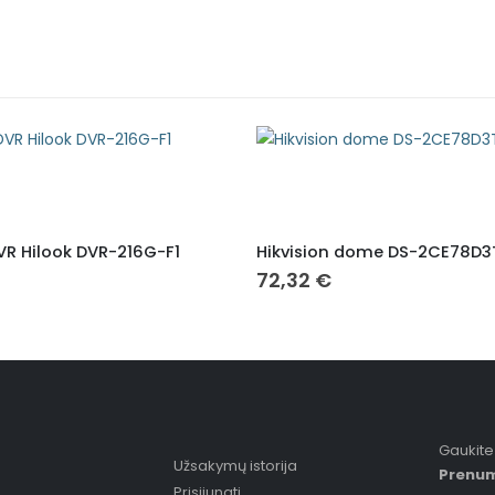
VR Hilook DVR-216G-F1
Hikvision dome DS-2CE78D3T
72,32
€
Gaukite
Užsakymų istorija
Prenum
Prisijungti