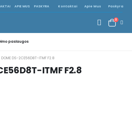
AKTAI
APIE MUS
PASKYRA
Kontaktai
Apie Mus
Paskyra
0
imo paslaugos
N DOME DS-2CE56D8T-ITMF F2.8
CE56D8T-ITMF F2.8