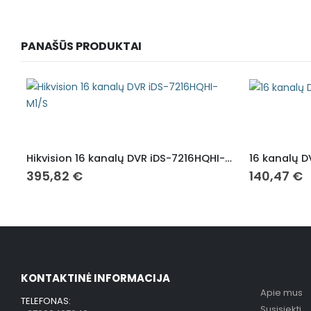
PANAŠŪS PRODUKTAI
Hikvision 16 kanalų DVR iDS-7216HQHI-M1/S
16 kanalų D
395,82
€
140,47
€
KONTAKTINĖ INFORMACIJA
Apie mus
TELEFONAS:
Susisiekti