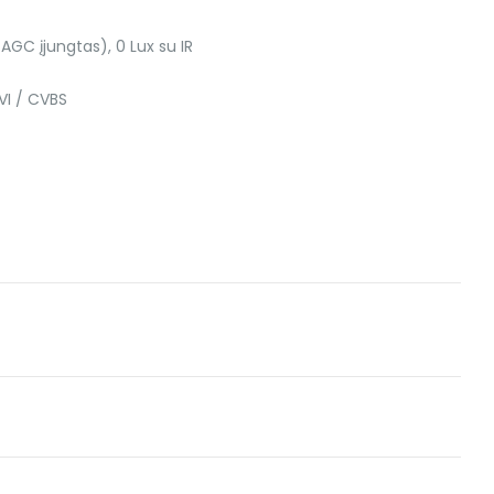
 AGC įjungtas), 0 Lux su IR
VI / CVBS