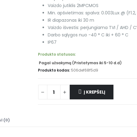
Vaizdo jutiklis 2MPCMOS
Min. apšvietimas: spalva: 0.003Lux @ (F1.2,
IR diapazonas iki 30 m
Vaizdo išvestis: perjungiama TVI / AHD / C
Darbo sąlygos nuo -40 ° C iki + 60 ° C
IP67
Produkto statusas:
Pagal užsakymą (Pristatymas iki 5-10 d.d)
Produkto kodas:
506def68f5d9
Į KREPŠELĮ
I (0)