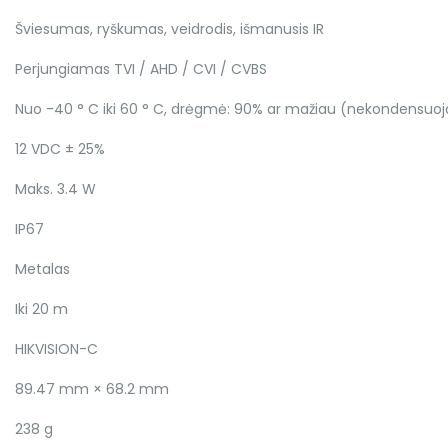
Šviesumas, ryškumas, veidrodis, išmanusis IR
Perjungiamas TVI / AHD / CVI / CVBS
Nuo -40 ° C iki 60 ° C, drėgmė: 90% ar mažiau (nekondensuoj
12 VDC ± 25%
Maks. 3.4 W
IP67
Metalas
Iki 20 m
HIKVISION-C
89.47 mm × 68.2 mm
238 g