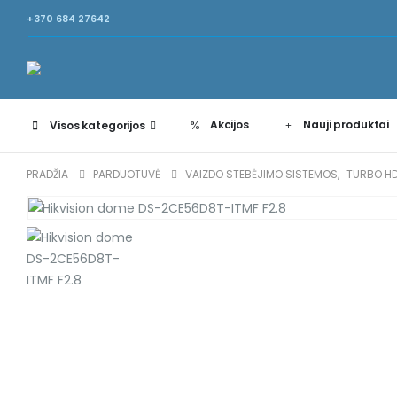
+370 684 27642
Akcijos
Nauji produktai
Visos kategorijos
PRADŽIA
PARDUOTUVĖ
VAIZDO STEBĖJIMO SISTEMOS
,
TURBO H