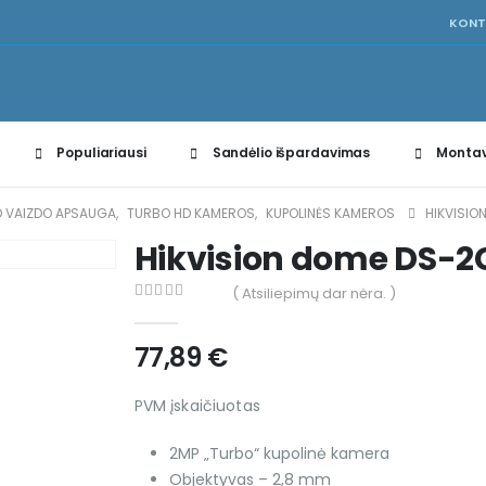
KONT
Populiariausi
Sandėlio išpardavimas
Montav
D VAIZDO APSAUGA
,
TURBO HD KAMEROS
,
KUPOLINĖS KAMEROS
HIKVISIO
Hikvision dome DS-2
( Atsiliepimų dar nėra. )
0
out of 5
77,89
€
PVM įskaičiuotas
2MP „Turbo“ kupolinė kamera
Objektyvas – 2,8 mm