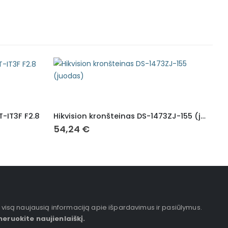
-IT3F F2.8
Hikvision kronšteinas DS-1473ZJ-155 (juodas)
54,24
€
33
 visą naujausią informaciją apie išpardavimus ir pasiūlymus.
eruokite naujienlaiškį.