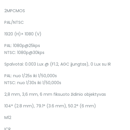
2MPCMOS
PAL/NTSC
1920 (H)× 1080 (V)
PAL: 1080p@25kps
NTSC: 1080p@30kps
Spalvotai: 0.003 Lux @ (F1.2, AGC įjungtas), 0 Lux su IR
PAL: nuo 1/25s iki 1/50,000s
NTSC: nuo 1/30s iki 1/50,000s
2,8 mm, 3,6 mm, 6 mm fiksuoto židinio objektyvas
104° (2.8 mm), 79.1° (3.6 mm), 50.2° (6 mm)
M12
ICR