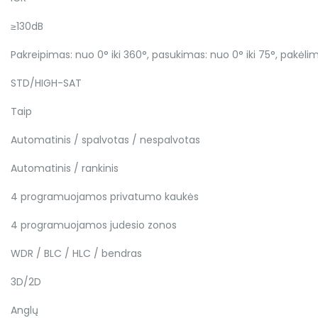
≥130dB
Pakreipimas: nuo 0° iki 360°, pasukimas: nuo 0° iki 75°, pakėlim
STD/HIGH-SAT
Taip
Automatinis / spalvotas / nespalvotas
Automatinis / rankinis
4 programuojamos privatumo kaukės
4 programuojamos judesio zonos
WDR / BLC / HLC / bendras
3D/2D
Anglų