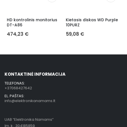
HD kontrolinis monitorius
Kietasis diskas WD Purple
H
DT-A86
10PURZ
i
474,23
€
59,08
€
KONTAKTINĖ INFORMACIJA
TELEFONAS:
+37068427642
EL. PAŠTAS:
info@elektronikanamams.lt
UAB “Elektronika Namams”
Įm. k.: 304185859