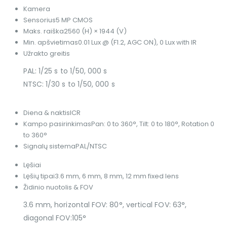
Kamera
Sensorius
5 MP CMOS
Maks. raiška
2560 (H) × 1944 (V)
Min. apšvietimas
0.01 Lux @ (F1.2, AGC ON), 0 Lux with IR
Užrakto greitis
PAL: 1/25 s to 1/50, 000 s
NTSC: 1/30 s to 1/50, 000 s
Diena & naktis
ICR
Kampo pasirinkimas
Pan: 0 to 360°, Tilt: 0 to 180°, Rotation 0
to 360°
Signalų sistema
PAL/NTSC
Lęšiai
Lęšių tipai
3.6 mm, 6 mm, 8 mm, 12 mm fixed lens
Židinio nuotolis & FOV
3.6 mm, horizontal FOV: 80°, vertical FOV: 63°,
diagonal FOV:105°