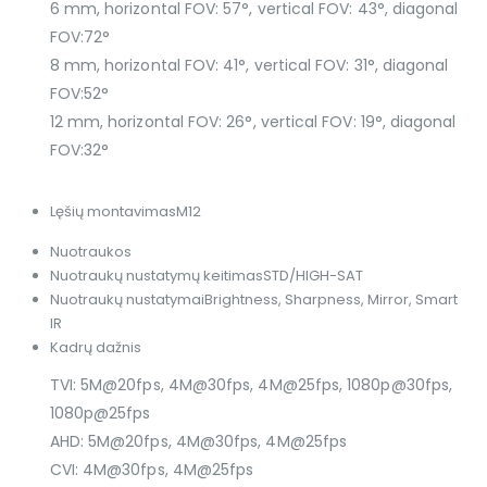
6 mm, horizontal FOV: 57°, vertical FOV: 43°, diagonal
FOV:72°
8 mm, horizontal FOV: 41°, vertical FOV: 31°, diagonal
FOV:52°
12 mm, horizontal FOV: 26°, vertical FOV: 19°, diagonal
FOV:32°
Lęšių montavimas
M12
Nuotraukos
Nuotraukų nustatymų keitimas
STD/HIGH-SAT
Nuotraukų nustatymai
Brightness, Sharpness, Mirror, Smart
IR
Kadrų dažnis
TVI: 5M@20fps, 4M@30fps, 4M@25fps, 1080p@30fps,
1080p@25fps
AHD: 5M@20fps, 4M@30fps, 4M@25fps
CVI: 4M@30fps, 4M@25fps