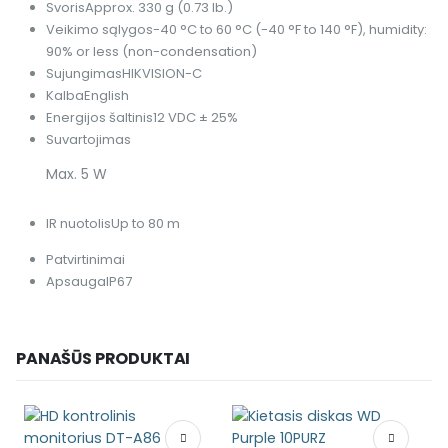
Svoris
Approx. 330 g (0.73 lb.)
Veikimo sąlygos
-40 °C to 60 °C (-40 °F to 140 °F), humidity:
90% or less (non-condensation)
Sujungimas
HIKVISION-C
Kalba
English
Energijos šaltinis
12 VDC ± 25%
Suvartojimas
Max. 5 W
IR nuotolis
Up to 80 m
Patvirtinimai
Apsauga
IP67
PANAŠŪS PRODUKTAI