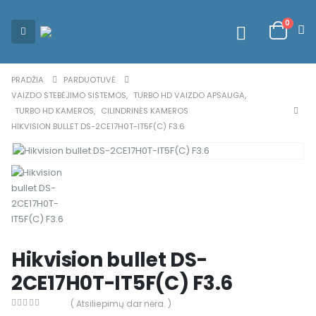
0
PRADŽIA
PARDUOTUVĖ
VAIZDO STEBĖJIMO SISTEMOS
,
TURBO HD VAIZDO APSAUGA
,
TURBO HD KAMEROS
,
CILINDRINĖS KAMEROS
HIKVISION BULLET DS-2CE17H0T-IT5F(C) F3.6
Hikvision bullet DS-
2CE17H0T-IT5F(C) F3.6
( Atsiliepimų dar nėra. )
0
out of 5