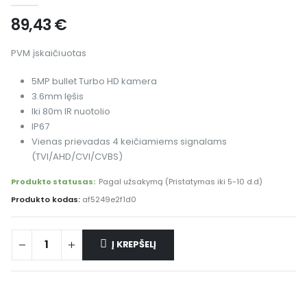
89,43
€
PVM įskaičiuotas
5MP bullet Turbo HD kamera
3.6mm lęšis
Iki 80m IR nuotolio
IP67
Vienas prievadas 4 keičiamiems signalams
(TVI/AHD/CVI/CVBS)
Produkto statusas:
Pagal užsakymą (Pristatymas iki 5-10 d.d)
Produkto kodas:
af5249e2f1d0
Į KREPŠELĮ