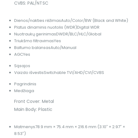
CVBS: PAL/NTSC
Dienos/nakties rėžimas
Auto/Color/BW (Black and White)
Platus dinaminis nuotolis (WDR)
Digital WDR
Nuotraukų gerinimas
DWDR/BLC/HLC/Global
Triukšmo filtravimas
Yes
Baltumo balansas
Auto/Manual
AGC
Yes
Sąsajos
Vaizdo išvestis
Switchable TVI/AHD/CVI/CVBS
Pagrindinis
Medžiaga
Front Cover: Metal
Main Body: Plastic
Matmenys
78.9 mm × 75.4 mm × 216.6 mm (3.10″ × 2.97″ ×
8.53″)