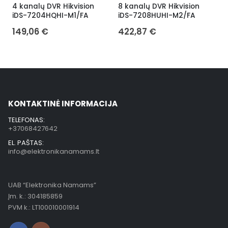
4 kanalų DVR Hikvision
8 kanalų DVR Hikvision
H
iDS-7204HQHI-M1/FA
iDS-7208HUHI-M2/FA
i
149,06
€
422,87
€
KONTAKTINĖ INFORMACIJA
TELEFONAS:
+37068427642
EL. PAŠTAS:
info@elektronikanamams.lt
UAB “Elektronika Namams”
Įm. k.: 304185859
PVM k.: LT100010001914