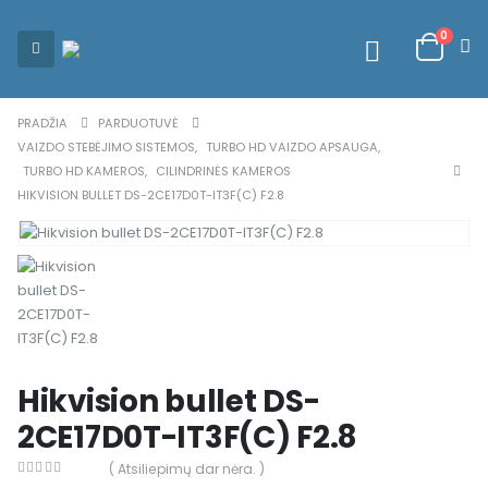
0
PRADŽIA
PARDUOTUVĖ
VAIZDO STEBĖJIMO SISTEMOS
,
TURBO HD VAIZDO APSAUGA
,
TURBO HD KAMEROS
,
CILINDRINĖS KAMEROS
HIKVISION BULLET DS-2CE17D0T-IT3F(C) F2.8
Hikvision bullet DS-
2CE17D0T-IT3F(C) F2.8
( Atsiliepimų dar nėra. )
0
out of 5