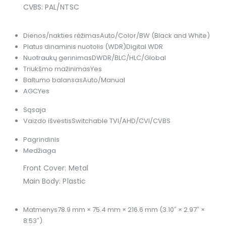
CVBS: PAL/NTSC
Dienos/nakties rėžimas
Auto/Color/BW (Black and White)
Platus dinaminis nuotolis (WDR)
Digital WDR
Nuotraukų gerinimas
DWDR/BLC/HLC/Global
Triukšmo mažinimas
Yes
Baltumo balansas
Auto/Manual
AGC
Yes
Sąsaja
Vaizdo išvestis
Switchable TVI/AHD/CVI/CVBS
Pagrindinis
Medžiaga
Front Cover: Metal
Main Body: Plastic
Matmenys
78.9 mm × 75.4 mm × 216.6 mm (3.10″ × 2.97″ ×
8.53″)