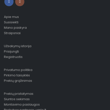
Apie mus
Susisiekti
Mano paskyra
Straipsniai
Užsakymų istorija
Prisijungti
Registruotis
Privatumo politika
Pirkimo taisyklės
Prekių grąžinimas
Prekių pristatymas
Siuntos sekimas
Montavimo paslaugos
Prekybos partneris: varle.lt