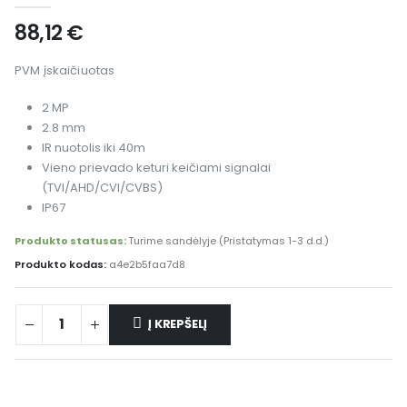
88,12
€
PVM įskaičiuotas
2 MP
2.8 mm
IR nuotolis iki 40m
Vieno prievado keturi keičiami signalai
(TVI/AHD/CVI/CVBS)
IP67
Produkto statusas:
Turime sandėlyje (Pristatymas 1-3 d.d.)
Produkto kodas:
a4e2b5faa7d8
Į KREPŠELĮ
Alternative: