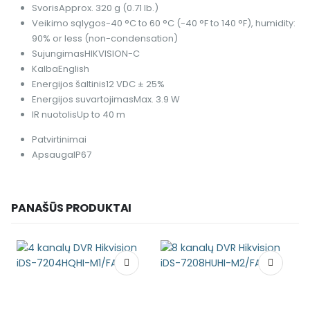
Svoris
Approx. 320 g (0.71 lb.)
Veikimo sąlygos
-40 °C to 60 °C (-40 °F to 140 °F), humidity:
90% or less (non-condensation)
Sujungimas
HIKVISION-C
Kalba
English
Energijos šaltinis
12 VDC ± 25%
Energijos suvartojimas
Max. 3.9 W
IR nuotolis
Up to 40 m
Patvirtinimai
Apsauga
IP67
PANAŠŪS PRODUKTAI