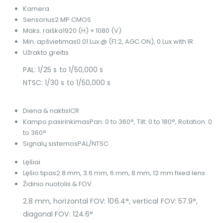
Kamera
Sensorius
2 MP CMOS
Maks. raiška
1920 (H) × 1080 (V)
Min. apšvietimas
0.01 Lux @ (F1.2, AGC ON), 0 Lux with IR
Užrakto greitis
PAL: 1/25 s to 1/50,000 s
NTSC: 1/30 s to 1/50,000 s
Diena & naktis
ICR
Kampo pasirinkimas
Pan: 0 to 360°, Tilt: 0 to 180°, Rotation: 0
to 360°
Signalų sistemos
PAL/NTSC
Lęšiai
Lęšio tipas
2.8 mm, 3.6 mm, 6 mm, 8 mm, 12 mm fixed lens
Židinio nuotolis & FOV
2.8 mm, horizontal FOV: 106.4°, vertical FOV: 57.9°,
diagonal FOV: 124.6°