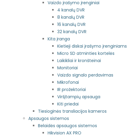
Vaizdo įrašymo įrenginiai
4 kanalų DVR
8 kanalų DVR
16 kanalų DVR
32 kanalų DVR
Kita įranga
Kietieji diskai įrašymo įrenginiams
Micro SD atminties kortelės
Laikikliai ir kronšteinai
Monitoriai
Vaizdo signalo perdavimas
Mikrofonai
IR prožektoriai
Viršįtampių apsauga
Kiti priedai
Tiesioginės transliacijos kameros
Apsaugos sistemos
Belaidės apsaugos sistemos
Hikvision AX PRO