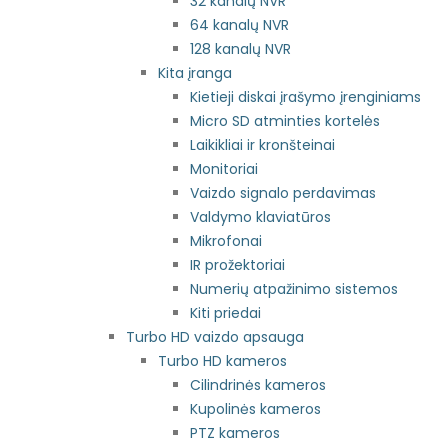
32 kanalų NVR
64 kanalų NVR
128 kanalų NVR
Kita įranga
Kietieji diskai įrašymo įrenginiams
Micro SD atminties kortelės
Laikikliai ir kronšteinai
Monitoriai
Vaizdo signalo perdavimas
Valdymo klaviatūros
Mikrofonai
IR prožektoriai
Numerių atpažinimo sistemos
Kiti priedai
Turbo HD vaizdo apsauga
Turbo HD kameros
Cilindrinės kameros
Kupolinės kameros
PTZ kameros