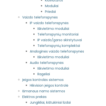
Klaviatūros
Moduliai
Priedai
Vaizdo telefonspynės
IP vaizdo telefonspynės
Iškvietimo moduliai
Telefonspynių monitoriai
IP vaizdo/garso skirstytuvai
Telefonspynių komplektai
Analoginės vaizdo telefonspynės
Iškvietimo moduliai
Audio telefonspynės
Iškvietimo moduliai
Rageliai
Įeigos kontrolės sistemos
Hikvision įeigos kontrolė
Išmanaus namo sistemos
Elektros prekės
Jungikliai, kištukiniai lizdai