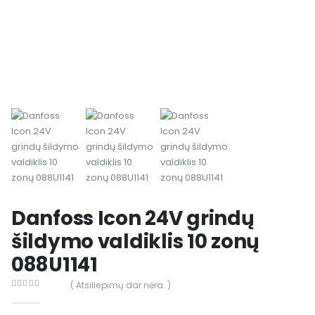
Danfoss Icon 24V grindų
šildymo valdiklis 10 zonų
088U1141
( Atsiliepimų dar nėra. )
0
out of 5