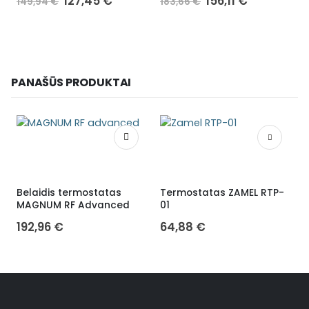
127,45
€
156,11
€
149,94
€
183,66
€
PANAŠŪS PRODUKTAI
Belaidis termostatas
Termostatas ZAMEL RTP-
W
MAGNUM RF Advanced
01
192,96
€
64,88
€