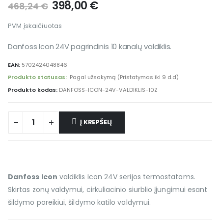
398,00
€
468,24
€
PVM įskaičiuotas
Danfoss Icon 24V pagrindinis 10 kanalų valdiklis.
EAN:
5702424048846
Produkto statusas:
Pagal užsakymą (Pristatymas iki 9 d.d)
Produkto kodas:
DANFOSS-ICON-24V-VALDIKLIS-10Z
Į KREPŠELĮ
Danfoss Icon
valdiklis Icon 24V serijos termostatams.
Skirtas zonų valdymui, cirkuliacinio siurblio įjungimui esant
šildymo poreikiui, šildymo katilo valdymui.