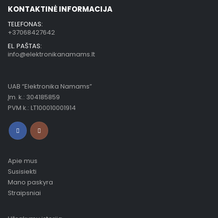
KONTAKTINĖ INFORMACIJA
TELEFONAS:
+37068427642
EL. PAŠTAS:
info@elektronikanamams.lt
UAB “Elektronika Namams”
Įm. k.: 304185859
PVM k.: LT100010001914
Apie mus
Susisiekti
Mano paskyra
Straipsniai