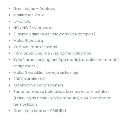
Gamintojas – Danfoss
Maitinimas 230V
10 kanalų
NC / NO 24V pavaros
Šildymo katilo relės valdymas (be įtampos)
Maks. 10 pavarų
Vožtuvo “mankštinimas”
PWM arba įjungimo / išjungimo valdymas
Išplečiamas prijungiant App modulį, praplėtimo modulį ir
radijo modulį
Maks. 3 valdikliai vienoje sistemoje
230V siurblio relė
Automatinis balansavimas
Suderinamas su belaidžiais kambario termostatais
(reikalingas bevielio ryšio modulis) ir 24 V kambario
termostatais
Gamintojo kodas – 088U1141