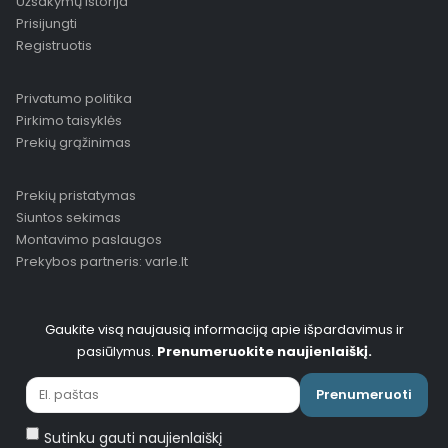
Užsakymų istorija
Prisijungti
Registruotis
Privatumo politika
Pirkimo taisyklės
Prekių grąžinimas
Prekių pristatymas
Siuntos sekimas
Montavimo paslaugos
Prekybos partneris: varle.lt
Gaukite visą naujausią informaciją apie išpardavimus ir
pasiūlymus.
Prenumeruokite naujienlaiškį.
Prenumeruoti
Sutinku gauti naujienlaiškį