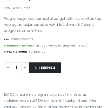
PVM įskaičiuotas
Programuojamas termostatas, gali būti nustatytas kaip
neprogramuojamas arba veikti 5/2 dienos ir 7 dienų
programavimo režimu.
EAN:
5056242600183
Produkto statusas:
Turime sandėlyje (Pristatymas 1-3 d.d.)
Produkto kodas:
SLIMLINE-V2
Į KREPŠELĮ
12V DC maitinimo programuojamas termostatas,
suderinamas su UH1 12v centrale ir Touchpad centriniu
valdikliu. Slimline v2 gali būti naudojamas su nuotoliniu oro