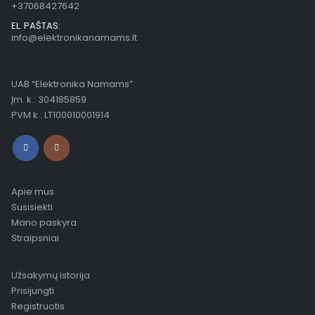
+37068427642
EL. PAŠTAS:
info@elektronikanamams.lt
UAB “Elektronika Namams”
Įm. k.: 304185859
PVM k.: LT100010001914
Apie mus
Susisiekti
Mano paskyra
Straipsniai
Užsakymų istorija
Prisijungti
Registruotis