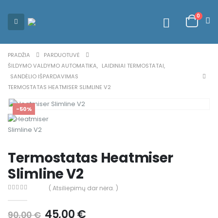
0
PRADŽIA
PARDUOTUVĖ
ŠILDYMO VALDYMO AUTOMATIKA
,
LAIDINIAI TERMOSTATAI
,
SANDĖLIO IŠPARDAVIMAS
TERMOSTATAS HEATMISER SLIMLINE V2
-50%
Termostatas Heatmiser
Slimline V2
( Atsiliepimų dar nėra. )
0
out of 5
45,00
€
90,00
€