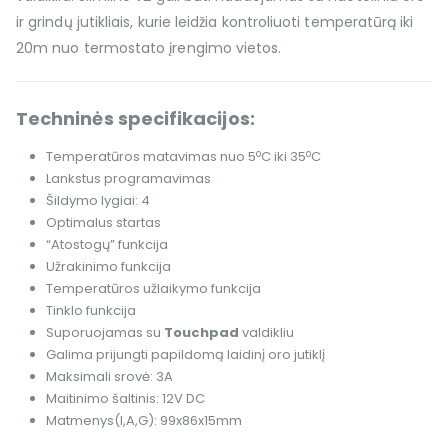
ir grindų jutikliais, kurie leidžia kontroliuoti temperatūrą iki
20m nuo termostato įrengimo vietos.
Techninės specifikacijos:
o
o
Temperatūros matavimas nuo 5
C iki 35
C
Lankstus programavimas
Šildymo lygiai: 4
Optimalus startas
“Atostogų” funkcija
Užrakinimo funkcija
Temperatūros užlaikymo funkcija
Tinklo funkcija
Suporuojamas su
Touchpad
valdikliu
Galima prijungti papildomą laidinį oro jutiklį
Maksimali srovė: 3A
Maitinimo šaltinis: 12V DC
Matmenys(I,A,G): 99x86x15mm