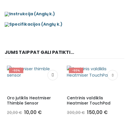
Instrukcija (Anglų k.)
Specifikacijos (Anglų k.)
JUMS TAIP PAT GALI PATIKTI...
-50%
-50%
Oro jutiklis Heatmiser
Centrinis valdiklis
E
Thimble Sensor
Heatmiser TouchPad
10,00
€
150,00
€
20,00
€
300,00
€