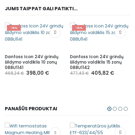
JUMS TAIP PAT GALI PATIKTI...
-15%
-15%
Danfoss Icon 24V grindų
Danfoss Icon 24V grindų
šildymo valdiklis 10 zonų
šildymo valdiklis 15 zonų
088U1141
088U1142
398,00
€
405,82
€
468,24
€
477,43
€
PANAŠŪS PRODUKTAI