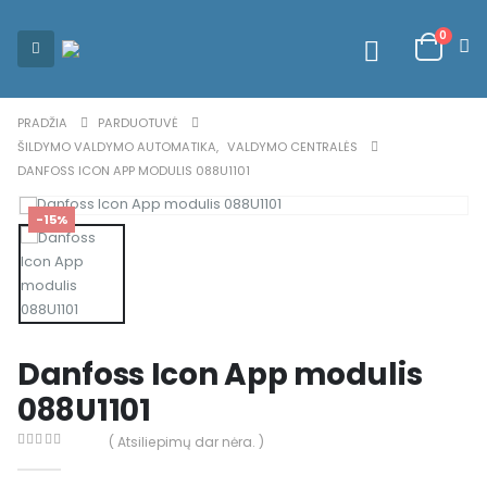
0
PRADŽIA
PARDUOTUVĖ
ŠILDYMO VALDYMO AUTOMATIKA
,
VALDYMO CENTRALĖS
DANFOSS ICON APP MODULIS 088U1101
-15%
Danfoss Icon App modulis
088U1101
( Atsiliepimų dar nėra. )
0
out of 5