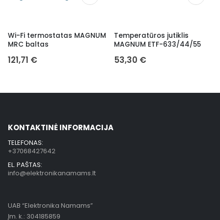
Wi-Fi termostatas MAGNUM
Temperatūros jutiklis
MRC baltas
MAGNUM ETF-633/44/55
121,71
€
53,30
€
KONTAKTINĖ INFORMACIJA
TELEFONAS:
+37068427642
EL. PAŠTAS:
info@elektronikanamams.lt
UAB “Elektronika Namams”
Įm. k.: 304185859