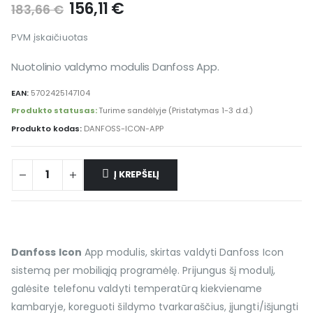
156,11
€
183,66
€
PVM įskaičiuotas
Nuotolinio valdymo modulis Danfoss App.
EAN:
5702425147104
Produkto statusas:
Turime sandėlyje (Pristatymas 1-3 d.d.)
Produkto kodas:
DANFOSS-ICON-APP
Į KREPŠELĮ
Alternative:
Danfoss Icon
App modulis, skirtas valdyti Danfoss Icon
sistemą per mobiliąją programėlę. Prijungus šį modulį,
galėsite telefonu valdyti temperatūrą kiekviename
kambaryje, koreguoti šildymo tvarkaraščius, įjungti/išjungti