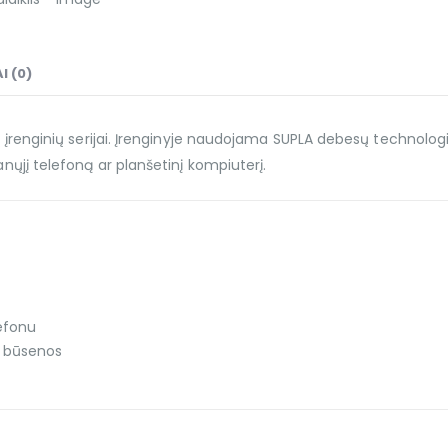
I (0)
renginių serijai. Įrenginyje naudojama SUPLA debesų technologi
manųjį telefoną ar planšetinį kompiuterį.
lefonu
o būsenos