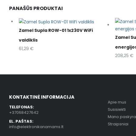
PANAŠŪS PRODUKTAI
Zamel Supla ROW-01 1x230V WiFi
Zamel Su
valdiklis
energijos
61,29
€
208,25
€
KONTAKTINĖ INFORMACIJA
Apie mus
TELEFONAS:
Susisiekti
+37068427642
Mano paskyra
EL. PAŠTAS:
Straipsniai
info@elektronikanamams.lt