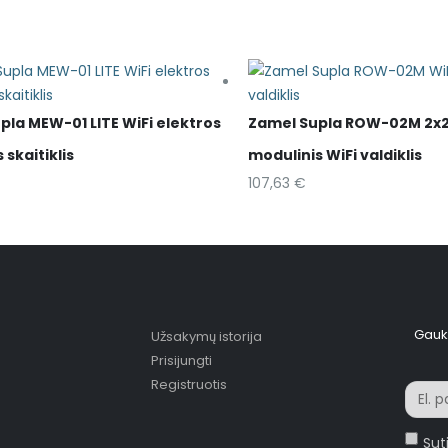
pla MEW-01 LITE WiFi elektros
Zamel Supla ROW-02M 2x
 skaitiklis
modulinis WiFi valdiklis
107,63
€
Gauki
Užsakymų istorija
Prisijungti
Registruotis
Sut