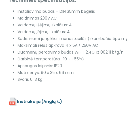
Techninės specifikacijos:
Instaliavimo būdas – DIN 35mm bėgelis
Maitinimas 230V AC
Valdomų išėjimų skaičius: 4
Valdomų įėjimų skaičius: 4
Suderinami jungikliai: monostabilūs (skambučio tipo mygt
Maksimali relės apkrova 4 x 5A / 250V AC
Duomenų perdavimo būdas Wi-Fi 2.4GHz 802.11 b/g/n
Darbinė temperatūra -10 ÷ +55°C
Apsaugos laipsnis: IP20
Matmenys: 90 x 35 x 66 mm
Svoris 0,13 kg
Instrukcija (Anglų k.)