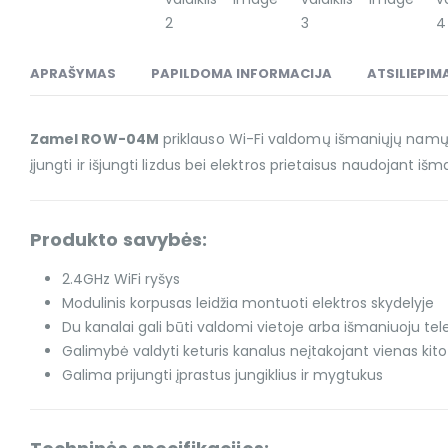
APRAŠYMAS
PAPILDOMA INFORMACIJA
ATSILIEPIMA
Zamel ROW-04M
priklauso Wi-Fi valdomų išmaniųjų namų į
įjungti ir išjungti lizdus bei elektros prietaisus naudojant iš
Produkto savybės:
2.4GHz WiFi ryšys
Modulinis korpusas leidžia montuoti elektros skydelyje
Du kanalai gali būti valdomi vietoje arba išmaniuoju te
Galimybė valdyti keturis kanalus neįtakojant vienas kit
Galima prijungti įprastus jungiklius ir mygtukus