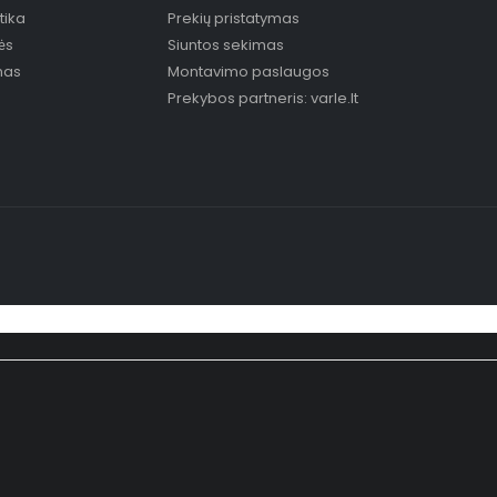
tika
Prekių pristatymas
ės
Siuntos sekimas
mas
Montavimo paslaugos
Prekybos partneris: varle.lt