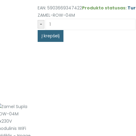
EAN:
5903669347422
Produkto statusas:
Tur
ZAMEL-ROW-04M
-
Alternative:
Į krepšelį