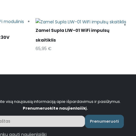
Zamel Supla LIW-01 WiFi impulsų
230V
Z
skaitiklis
va
65,95
€
4
te visą naujausią informaciją apie išpardavimus ir pasiūlymus.
Prenumeruokite naujienlaiškį.
Prenumeruoti
inku gauti naujienlaiškį