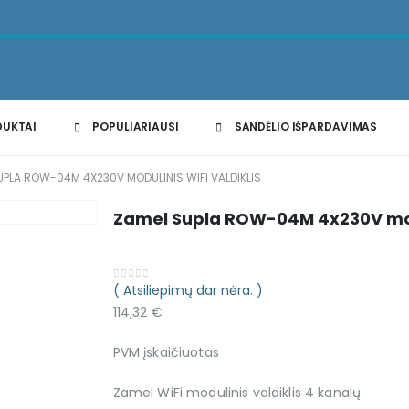
DUKTAI
POPULIARIAUSI
SANDĖLIO IŠPARDAVIMAS
UPLA ROW-04M 4X230V MODULINIS WIFI VALDIKLIS
Zamel Supla ROW-04M 4x230V modu
( Atsiliepimų dar nėra. )
0
out of 5
114,32
€
PVM įskaičiuotas
Zamel WiFi modulinis valdiklis 4 kanalų.