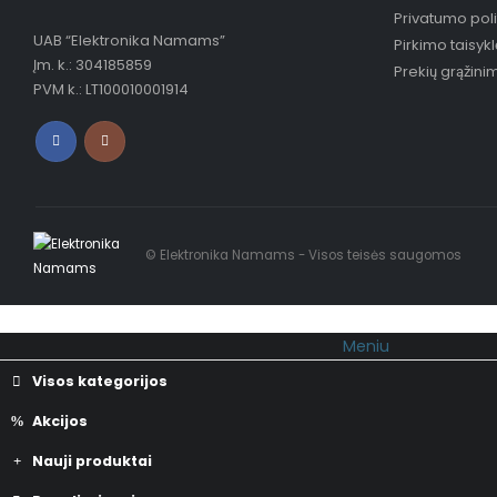
Privatumo poli
UAB “Elektronika Namams”
Pirkimo taisykl
Įm. k.: 304185859
Prekių grąžini
PVM k.: LT100010001914
© Elektronika Namams - Visos teisės saugomos
Meniu
Visos kategorijos
Akcijos
Nauji produktai