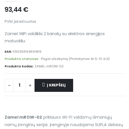
93,44
€
PVM įskaičiuotas
Zamel WiFi valdiklis 2 kanalų su elektros energijos
matuokliu.
EAN:
5903669469469
Produkto statusas:
Pagal užsakymą (Pristatymas iki 5-10 d.d)
Produkto kodas:
ZAMEL-mROW-02
Į KREPŠELĮ
Zamel mROW-02
priklauso Wi-Fi valdomų išmaniųjų
namų įrenginių serijai. Įrenginyje naudojama SUPLA debesų