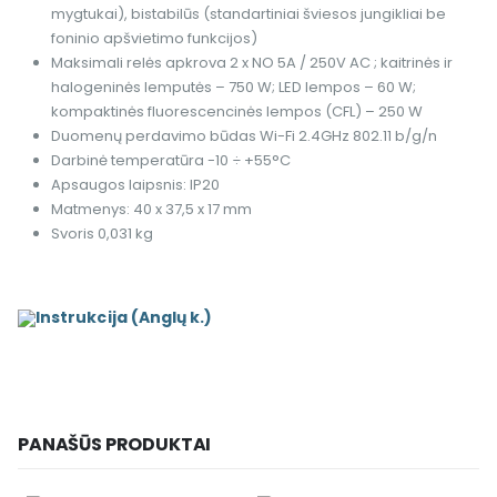
mygtukai), bistabilūs (standartiniai šviesos jungikliai be
foninio apšvietimo funkcijos)
Maksimali relės apkrova 2 x NO 5A / 250V AC ; kaitrinės ir
halogeninės lemputės – 750 W; LED lempos – 60 W;
kompaktinės fluorescencinės lempos (CFL) – 250 W
Duomenų perdavimo būdas Wi-Fi 2.4GHz 802.11 b/g/n
Darbinė temperatūra -10 ÷ +55°C
Apsaugos laipsnis: IP20
Matmenys: 40 x 37,5 x 17 mm
Svoris 0,031 kg
Instrukcija (Anglų k.)
PANAŠŪS PRODUKTAI