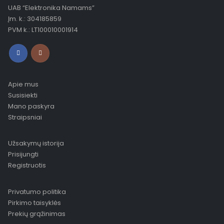
UAB “Elektronika Namams”
Įm. k.: 304185859
PVM k.: LT100010001914
Apie mus
Susisiekti
Mano paskyra
Straipsniai
Užsakymų istorija
Prisijungti
Registruotis
Privatumo politika
Pirkimo taisyklės
Prekių grąžinimas