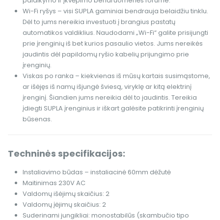
palaikymo ir įkvėpimo bendruomenės forume.
Wi-Fi ryšys – visi SUPLA gaminiai bendrauja belaidžiu tinklu.
Dėl to jums nereikia investuoti į brangius pastatų
automatikos valdiklius. Naudodami „Wi-Fi“ galite prisijungti
prie įrenginių iš bet kurios pasaulio vietos. Jums nereikės
jaudintis dėl papildomų ryšio kabelių prijungimo prie
įrenginių.
Viskas po ranka – kiekvienas iš mūsų kartais susimąstome,
ar išėjęs iš namų išjungė šviesą, viryklę ar kitą elektrinį
įrenginį. Šiandien jums nereikia dėl to jaudintis. Tereikia
įdiegti SUPLA įrenginius ir iškart galėsite patikrinti įrenginių
būsenas.
Techninės specifikacijos:
Instaliavimo būdas – instaliacinė 60mm dėžutė
Maitinimas 230V AC
Valdomų išėjimų skaičius: 2
Valdomų įėjimų skaičius: 2
Suderinami jungikliai: monostabilūs (skambučio tipo