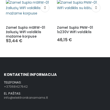
Zamel Supla mSRW-01
Zamel Supla PNW-01
žaliuzių WiFi valdiklis
1x230V WiFi valdiklis
ž
mažame korpuse
46,15
€
93,44
€
KONTAKTINĖ INFORMACIJA
TELEFONAS:
+37068427642
EL. PAŠTAS:
info@elektronikanamams.lt