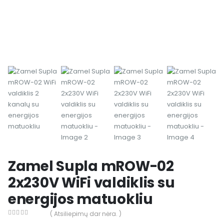
Zamel Supla mROW-02
2x230V WiFi valdiklis su
energijos matuokliu
( Atsiliepimų dar nėra. )
0
out of 5