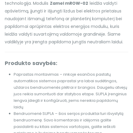
technologija. Modulis
Zamel mROW-02
leidžia valdyti
apšvietimą, įjungti ir išjungti lizdus bei elektros prietaisus
naudojant išmanųjį telefoną ar planšetinį kompiuterį bei
papildomai aprūpintas elektros energijos moduliu, kuris
leidžia valdyti suvartojimą valdomoje grandinėje. Šiame
valdiklyje yra įrengta papildoma jungtis neutraliam laidui.
Produkto savybės:
Paprastas montavimas – rinkoje esančios pastatų
automatikos sistemos paprastai yra labai sudėtingos,
uždaros bendruomenės plėtrai ir brangios. Daugeliu atvejų
juos reikia sumontuoti dar statybos etape. SUPLA įrenginius
lengva įdiegti ir konfigūruoti, jiems nereikia papildomų
laidų.
Bendruomenė SUPLA – šios serijos produktai turi išvystytą
bendruomenę. Savo komentarais ir idėjomis galite
pasidalinti su kitais sistemos vartotojais, galite ieškoti