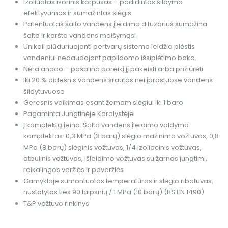
Izoliuotas išorinis korpusas – padidintas šildymo
efektyvumas ir sumažintas slėgis
Patentuotas šalto vandens įleidimo difuzorius sumažina
šalto ir karšto vandens maišymąsi
Unikali plūduriuojanti pertvarų sistema leidžia plėstis
vandeniui nedaudojant papildomo išsiplėtimo bako.
Nėra anodo – pašalina poreikį jį pakeisti arba prižiūrėti
Iki 20 % didesnis vandens srautas nei įprastuose vandens
šildytuvuose
Geresnis veikimas esant žemam slėgiui iki 1 baro
Pagaminta Jungtinėje Karalystėje
Į komplektą įeina: Šalto vandens įleidimo valdymo
komplektas: 0,3 MPa (3 barų) slėgio mažinimo vožtuvas, 0,8
MPa (8 barų) slėginis vožtuvas, 1/4 izoliacinis vožtuvas,
atbulinis vožtuvas, išleidimo vožtuvas su žarnos jungtimi,
reikalingos veržlės ir poveržlės
Gamykloje sumontuotas temperatūros ir slėgio ribotuvas,
nustatytas ties 90 laipsnių / 1 MPa (10 barų) (BS EN 1490)
T&P vožtuvo rinkinys