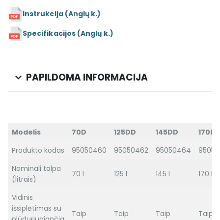
Instrukcija (Anglų k.)
Specifikacijos (Anglų k.)
PAPILDOMA INFORMACIJA
Modelis
70D
125DD
145DD
170D
Produkto kodas
95050460
95050462
95050464
9505
Nominali talpa
70 l
125 l
145 l
170 l
(litrais)
Vidinis
išsiplėtimas su
Taip
Taip
Taip
Taip
plūduriuojančia