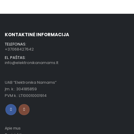
KONTAKTINĖ INFORMACIJA
TELEFONAS:
+37068427642
EL. PAŠTAS:
info@elektronikanamams.lt
UAB “Elektronika Namams”
Įm. k.: 304185859
PVM k.: LT100010001914
Apie mus