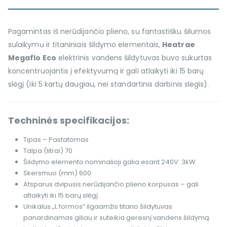
Pagamintas iš nerūdijančio plieno, su fantastišku šilumos
sulaikymu ir titaniniais šildymo elementais,
Heatrae
Megaflo Eco
elektrinis vandens šildytuvas buvo sukurtas
koncentruojantis į efektyvumą ir gali atlaikyti iki 15 barų
slėgį (iki 5 kartų daugiau, nei standartinis darbinis slėgis).
Techninės specifikacijos:
Tipas – Pastatomas
Talpa (litrai) 70
Šildymo elemento nominalioji galia esant 240V: 3kW
Skersmuo (mm) 600
Atsparus dvipusis nerūdijančio plieno korpusas – gali
atlaikyti iki 15 barų slėgį
Unikalus „L formos“ ilgaamžis titano šildytuvas
panardinamas giliau ir suteikia geresnį vandens šildymą