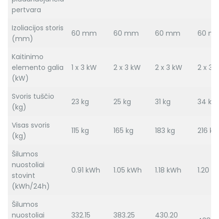
pertvara
Izoliacijos storis
60 mm
60 mm
60 mm
60 m
(mm)
Kaitinimo
elemento galia
1 x 3 kW
2 x 3 kW
2 x 3 kW
2 x 3 
(kW)
Svoris tuščio
23 kg
25 kg
31 kg
34 kg
(kg)
Visas svoris
115 kg
165 kg
183 kg
216 kg
(kg)
Šilumos
nuostoliai
0.91 kWh
1.05 kWh
1.18 kWh
1.20 k
stovint
(kWh/24h)
Šilumos
nuostoliai
332.15
383.25
430.20