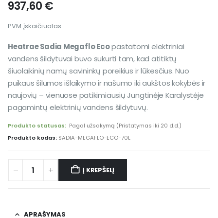
937,60
€
PVM įskaičiuotas
Heatrae Sadia Megaflo Eco
pastatomi elektriniai
vandens šildytuvai buvo sukurti tam, kad atitiktų
šiuolaikinių namų savininkų poreikius ir lūkesčius. Nuo
puikaus šilumos išlaikymo ir našumo iki aukštos kokybės ir
naujovių – vienuose patikimiausių Jungtinėje Karalystėje
pagamintų elektrinių vandens šildytuvų.
Produkto statusas:
Pagal užsakymą (Pristatymas iki 20 d.d.)
Produkto kodas:
SADIA-MEGAFLO-ECO-70L
Į KREPŠELĮ
Alternative:
APRAŠYMAS