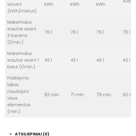
438 k
stovint
kWh
kWh
kWh
(kWh/metus)
Maksimalus
srautas esant
76 l
76 l
76 l
76 l
3 barams
(l/min.)
Maksimalus
srautas esant 1
45 l
45 l
45 l
45 l
barui (l/min.)
Pašildymo
laikas
naudojant
92 min.
71 min.
79 min.
93 min
visus
elementus
(min.)
ATSILIEPIMAI (0)