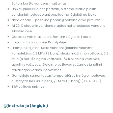
šalto ir karšto vandens maišymąsi
Unikali plūduriuojanti pertvarų sistema leidžia plėstis
vandeniui nedaudojant papildomo išsiplėtimo bako.
Nėra anodo – pašalina poreikį jį pakeisti arba prižiūrėti
Iki 20 % didesnis vandens srautas nei įprastuose vandens
šildytuvuose
Geresnis veikimas esant žemam slėgiui iki 1 baro
Pagaminta Jungtinėje Karalystėje
Į komplektą įeina: Šalto vandens įleidimo valdymo
komplektas: 0,3 MPa (3 barų) slėgio mažinimo vožtuvas, 0,8
MPa (8 barų) slėginis vožtuvas, 1/4 izoliacinis vožtuvas,
atbulinis vožtuvas, išleidimo vožtuvas su žarnos jungtimi,
reikalingos veržlės ir poveržlės
Gamykloje sumontuotas temperatūros ir slėgio ribotuvas,
nustatytas ties 90 laipsnių / 1 MPa (10 barų) (BS EN 1490)
T&P vožtuvo rinkinys
Instrukcija (Anglų k.)