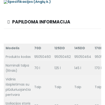
Specifikacijos (Anglų k.)
PAPILDOMA INFORMACIJA
Modelis
70D
125DD
145DD
170D
Produkto kodas
95050460
95050462
95050464
9505
Nominali talpa
70 l
125 l
145 l
170 l
(litrais)
Vidinis
išsiplėtimas su
Taip
Taip
Taip
Taip
plūduriuojančia
pertvara
Izoliacijos storis