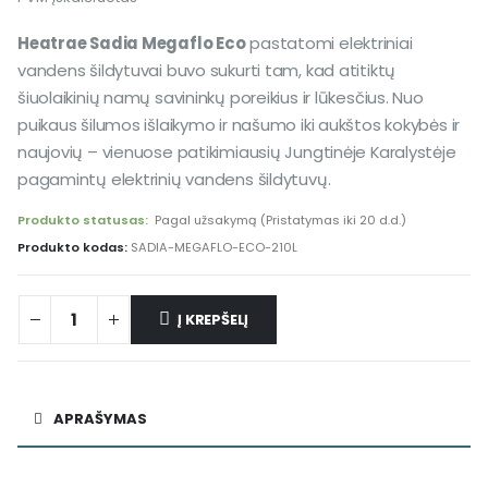
Heatrae Sadia Megaflo Eco
pastatomi elektriniai
vandens šildytuvai buvo sukurti tam, kad atitiktų
šiuolaikinių namų savininkų poreikius ir lūkesčius. Nuo
puikaus šilumos išlaikymo ir našumo iki aukštos kokybės ir
naujovių – vienuose patikimiausių Jungtinėje Karalystėje
pagamintų elektrinių vandens šildytuvų.
Produkto statusas:
Pagal užsakymą (Pristatymas iki 20 d.d.)
Produkto kodas:
SADIA-MEGAFLO-ECO-210L
Į KREPŠELĮ
Alternative:
APRAŠYMAS