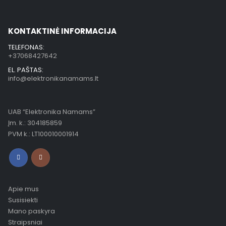
KONTAKTINĖ INFORMACIJA
TELEFONAS:
+37068427642
EL. PAŠTAS:
info@elektronikanamams.lt
UAB “Elektronika Namams”
Įm. k.: 304185859
PVM k.: LT100010001914
Apie mus
Susisiekti
Mano paskyra
Straipsniai