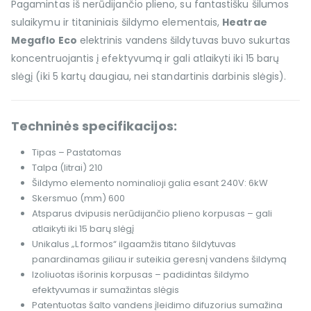
Pagamintas iš nerūdijančio plieno, su fantastišku šilumos
sulaikymu ir titaniniais šildymo elementais,
Heatrae
Megaflo Eco
elektrinis vandens šildytuvas buvo sukurtas
koncentruojantis į efektyvumą ir gali atlaikyti iki 15 barų
slėgį (iki 5 kartų daugiau, nei standartinis darbinis slėgis).
Techninės specifikacijos:
Tipas – Pastatomas
Talpa (litrai) 210
Šildymo elemento nominalioji galia esant 240V: 6kW
Skersmuo (mm) 600
Atsparus dvipusis nerūdijančio plieno korpusas – gali
atlaikyti iki 15 barų slėgį
Unikalus „L formos“ ilgaamžis titano šildytuvas
panardinamas giliau ir suteikia geresnį vandens šildymą
Izoliuotas išorinis korpusas – padidintas šildymo
efektyvumas ir sumažintas slėgis
Patentuotas šalto vandens įleidimo difuzorius sumažina