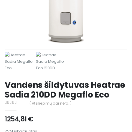
Vandens šildytuvas Heatrae
Sadia 210DD Megaflo Eco
( Atsiliepimų dar nėra. )
0
out of 5
1254,81
€
PVM įskaičiuotas