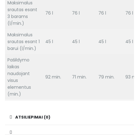
Maksimalus
srautas esant
76 l
76 l
76 l
76 l
3 barams
(l/min.)
Maksimalus
srautas esant 1
45 l
45 l
45 l
45 l
barui (l/min.)
Pašildymo
laikas
naudojant
92 min.
71 min.
79 min.
93 min
visus
elementus
(min.)
ATSILIEPIMAI (0)