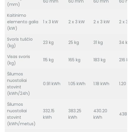
60 mm
60 mm
60 mm
60 m
(mm)
Kaitinimo
elemento galia
1 x 3 kW
2 x 3 kW
2 x 3 kW
2 x 3 
(kW)
Svoris tuščio
23 kg
25 kg
31 kg
34 kg
(kg)
Visas svoris
115 kg
165 kg
183 kg
216 kg
(kg)
Šilumos
nuostoliai
0.91 kWh
1.05 kWh
1.18 kWh
1.20 k
stovint
(kWh/24h)
Šilumos
nuostoliai
332.15
383.25
430.20
438 k
stovint
kWh
kWh
kWh
(kWh/metus)