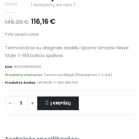
( Atsiliepimų dar nėra. )
0
out of 5
116,16
€
145,20
€
PVM įskaičiuotas
Termostatas su drėgmės davikliu Uponor Smatrix Wave
Style T-169 baltos spalvos
EAN:
4021598149830
Produkto statusas:
Turime sandėlyje (Pristatymas 1-3 d.d.)
Produkto kodas:
UPONOR-T-169-BALTAS
Į KREPŠELĮ
Techninės specifikacijos: