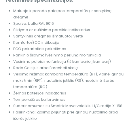
Matuoja ir parodo patalpos temperatūrą ir santykinę
drėgmę
Spalva: balta RAL 9016
Šildymo ar aušinimo poreikio indikatorius
Santykinės drėgmės išmatuotoji vertė
Komforto/ECO indikacija
ECO pakartotinis pakeitimas
Rankinio šildymo/vėsinimo perjungimo funkcija
Vėsinimo paleidimo funkcija (iš kambario į kambarį)
Rodo Celsijus arba Farenheit skalę
Veikimo režimai: kambario temperatūra (RT), vidinė, grindų
maks/min (RFT), nuotolinis jutiklis (RS), nuotolinė išorės
temperatūra (RO)
Žemos baterijos indikatorius
Temperatūros kalibravimas
Suderinamumas su Smatrix Move valdikliu H/C radijo X-158
Pasirinktinai: galima prijungti prie grindų, nuotolinio arba
išorės jutiklio