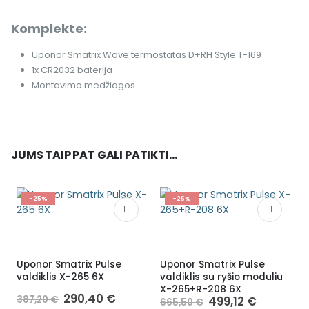
Komplekte:
Uponor Smatrix Wave termostatas D+RH Style T-169
1x CR2032 baterija
Montavimo medžiagos
JUMS TAIP PAT GALI PATIKTI...
-25%
-25%
Uponor Smatrix Pulse
Uponor Smatrix Pulse
valdiklis X-265 6X
valdiklis su ryšio moduliu
X-265+R-208 6X
290,40
€
387,20
€
499,12
€
665,50
€