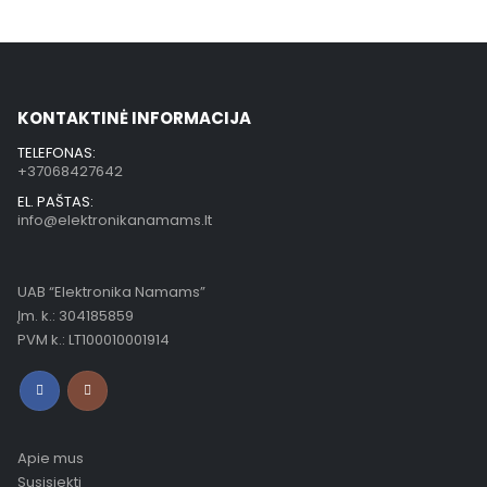
KONTAKTINĖ INFORMACIJA
TELEFONAS:
+37068427642
EL. PAŠTAS:
info@elektronikanamams.lt
UAB “Elektronika Namams”
Įm. k.: 304185859
PVM k.: LT100010001914
Apie mus
Susisiekti