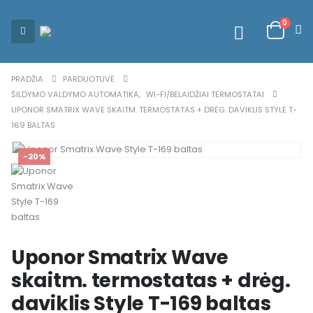
0
PRADŽIA
PARDUOTUVĖ
ŠILDYMO VALDYMO AUTOMATIKA
,
WI-FI/BELAIDŽIAI TERMOSTATAI
UPONOR SMATRIX WAVE SKAITM. TERMOSTATAS + DRĖG. DAVIKLIS STYLE T-
169 BALTAS
-20%
Uponor Smatrix Wave
skaitm. termostatas + drėg.
daviklis Style T-169 baltas