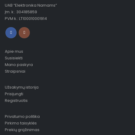
UAB “Elektronika Namams”
Įm. k.: 304185859
PVM k.: LT100010001914
Apie mus
Susisiekti
Mano paskyra
Straipsniai
Užsakymų istorija
Prisijungti
Registruotis
Privatumo politika
Pirkimo taisyklės
Prekių grąžinimas