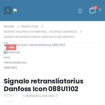
0
PRADŽIA
PARDUOTUVĖ
ŠILDYMO VALDYMO AUTOMATIKA
,
VALDYMO CENTRALĖS
SIGNALO RETRANSLIATORIUS DANFOSS ICON 088U1102
-15%
Signalo retransliatorius
Danfoss Icon 088U1102
( Atsiliepimų dar nėra. )
0
out of 5