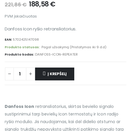
188,58
€
221,86
€
PVM įskaičiuotas
Danfoss Icon ryšio retransliatorius.
EAN:
5702425147098
Produkto statusas:
Pagal užsakymą (Pristatymas iki 9 d.d)
Produkto kodas:
DANFOSS-ICON-REPEATER
Į KREPŠELĮ
Danfoss Icon
retransliatorius, skirtas bevielio signalo
sustiprinimui tarp bevielių Icon termostatų ir Icon radijo
ryšio modulio. Jis naudojamas, kai dėl didelio atstumo ar
signalo trukdžių nepavyksta užtikrinti patikimo signalo tarp