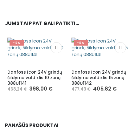
JUMS TAIP PAT GALI PATIKTI...
-15%
-15%
Danfoss Icon 24V grindų
Danfoss Icon 24V grindų
šildymo valdiklis 10 zonų
šildymo valdiklis 15 zonų
088U1141
088U1142
398,00
€
405,82
€
468,24
€
477,43
€
PANAŠŪS PRODUKTAI