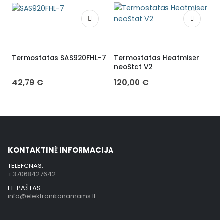
Termostatas SAS920FHL-7
Termostatas Heatmiser
neoStat V2
W
42,79
€
120,00
€
KONTAKTINĖ INFORMACIJA
TELEFONAS:
+37068427642
EL. PAŠTAS:
info@elektronikanamams.lt