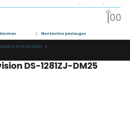
NTAKTAI
APIE MUS
PASKYRA
Kontaktai
Apie Mus
Paskyra
0
0
rdavimas
Montavimo paslaugos
LAIKIKLIAI IR KRONŠTEINAI
ision DS-1281ZJ-DM25