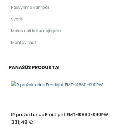
Pasvyrimo kampas
Svoris
Maksimali keliamoji galia
Montavimas
PANAŠŪS PRODUKTAI
IR prožektorius Emitlight EMT-IR860-S90PW
331,49
€