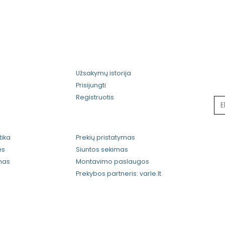
Gauki
Užsakymų istorija
Prisijungti
Registruotis
tika
Prekių pristatymas
ės
Siuntos sekimas
imas
Montavimo paslaugos
Prekybos partneris: varle.lt