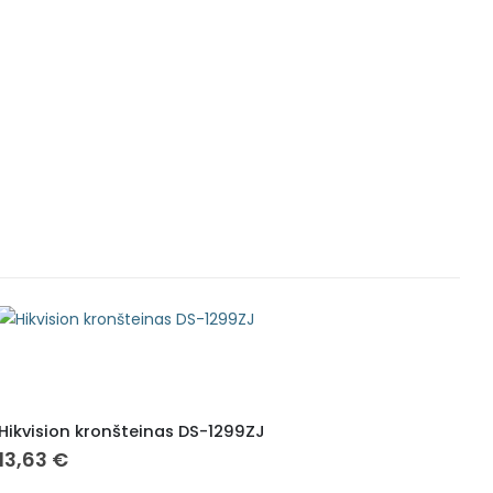
Hikvision kronšteinas DS-1299ZJ
Mi
13,63
€
23