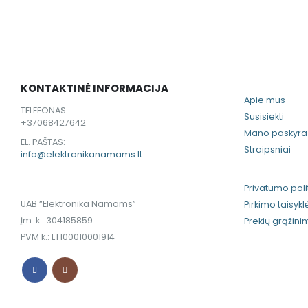
KONTAKTINĖ INFORMACIJA
Apie mus
TELEFONAS:
Susisiekti
+37068427642
Mano paskyra
EL. PAŠTAS:
Straipsniai
info@elektronikanamams.lt
Privatumo poli
UAB “Elektronika Namams”
Pirkimo taisykl
Įm. k.: 304185859
Prekių grąžin
PVM k.: LT100010001914