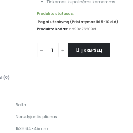
Tinkamas kupolinėms kameroms
Produkto statusas:
Pagal užsakymą (Pristatymas iki 5-10 d.d)
Produkto kodas:
dd90a76209ef
Į KREPŠELĮ
I (0)
Balta
Nerudyjantis plienas
153×164×45mm