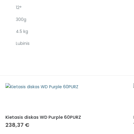
12°
300g
4.5 kg
Lubinis
Kietasis diskas WD Purple 60PURZ
238,37
€