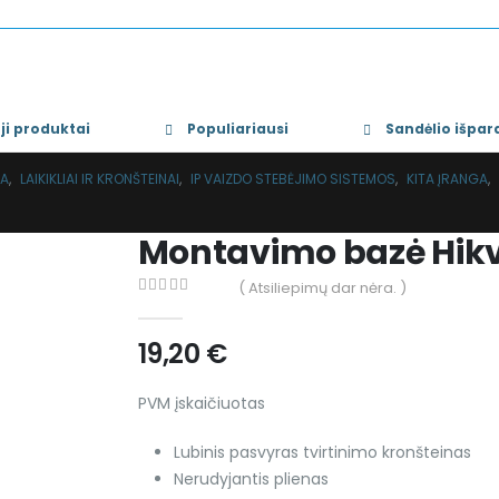
KO
ji produktai
Populiariausi
Sandėlio išpa
GA
,
LAIKIKLIAI IR KRONŠTEINAI
,
IP VAIZDO STEBĖJIMO SISTEMOS
,
KITA ĮRANGA
,
Montavimo bazė Hikv
( Atsiliepimų dar nėra. )
0
out of 5
19,20
€
PVM įskaičiuotas
Lubinis pasvyras tvirtinimo kronšteinas
Nerudyjantis plienas