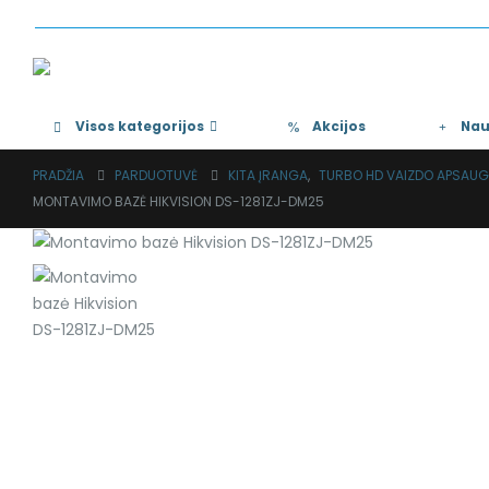
+370 684 27642
Visos kategorijos
Akcijos
Nau
PRADŽIA
PARDUOTUVĖ
KITA ĮRANGA
,
TURBO HD VAIZDO APSAU
MONTAVIMO BAZĖ HIKVISION DS-1281ZJ-DM25