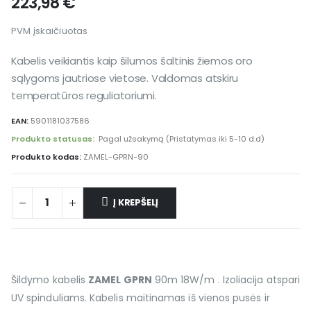
223,98
€
PVM įskaičiuotas
Kabelis veikiantis kaip šilumos šaltinis žiemos oro
sąlygoms jautriose vietose. Valdomas atskiru
temperatūros reguliatoriumi.
EAN:
5901181037586
Produkto statusas:
Pagal užsakymą (Pristatymas iki 5-10 d.d)
Produkto kodas:
ZAMEL-GPRN-90
Į KREPŠELĮ
Šildymo kabelis
ZAMEL GPRN
90m 18W/m . Izoliacija atspari
UV spinduliams. Kabelis maitinamas iš vienos pusės ir