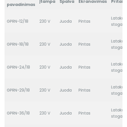
Įtampa
Spalva
Ekranavimas
Pritai
pavadinimas
Latakas
GPRN-12/18
230 V
Juoda
Pintas
stogas
Latakas
GPRN-18/18
230 V
Juoda
Pintas
stogas
Latakas
GPRN-24/18
230 V
Juoda
Pintas
stogas
Latakas
GPRN-29/18
230 V
Juoda
Pintas
stogas
Latakas
GPRN-36/18
230 V
Juoda
Pintas
stogas