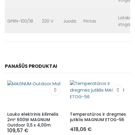
Latakas
GPRN-100/18
230 V
Juoda
Pintas
stogas
PANAŠŪS PRODUKTAI
Lauko elektrinis kilimėlis
Temperatūros ir dregmės
2m² 600W MAGNUM
jutiklis MAGNUM ETOG-56
E
Outdoor 0,5 x 4,00m
s
418,06
€
109,57
€