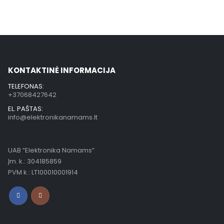
KONTAKTINĖ INFORMACIJA
TELEFONAS:
+37068427642
EL. PAŠTAS:
info@elektronikanamams.lt
UAB “Elektronika Namams”
Įm. k.: 304185859
PVM k.: LT100010001914