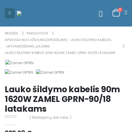
0
PRADŽIA
PARDUOTUVĖ
APSAUGA NUO UŽŠALIMO/APLEDĖJIMO
,
LAUKO ŠILDYMO KABELIAI
,
LIETVAMZDŽIAMS, ĮLAJOMS
LAUKO ŠILDYMO KABELIS 90M 1620W ZAMEL GPRN-90/18 LATAKAMS
Lauko šildymo kabelis 90m
1620W ZAMEL GPRN-90/18
latakams
( Atsiliepimų dar nėra. )
0
out of 5