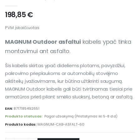
0
out of 5
198,85
€
PVM įskaičiuotas
MAGNUM Outdoor asfaltui
kabelis ypač tinka
montavimui ant asfalto.
Šis kabelis skirtas ypač dideliems plotams, pavyzdžiui,
pakrovimo prieplaukoms ar automobilių stovėjimo
aikštelių įvažiavimams, kur būtina užtikrinti saugumą.
MAGNUM Outdoor kabelis gali būti tvirtinamas tiesiai prie
armatūros prieš pilant smėlio sluoksnį, betoną ar asfaltą.
EAN:
8717185492651
Produkto statusas:
Pagal užsakymą (Pristatymas iki 5-8 d.d)
Produkto kodas:
MAGNUM-CAB-ASFALT-60