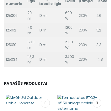
Ilgis
Galia
Įtampa
Srovė(
numeris
kabelio ilgis
20
600
125006
10 m
230V
2,6
m
W
40
1200
125012
10 m
230V
5,2
m
W
63,3
1900
125019
10 m
230V
8,3
m
W
113,3
3400
125034
10 m
230V
14,8
m
W
PANAŠŪS PRODUKTAI