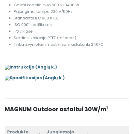
Galimi kabeliai nuo 600 iki 3400 W
Pajungimo įtampa 230 V/50Hz
Standartai IEC 800 ir CE
ISO 9001 sertifikatas
IPX7 klasė
Šerdies izoliacija PTFE (teflonas)
Tinka išvyniotam mastikiniam asfaltui iki 240°C
Instrukcija (Anglų k.)
Specifikacijos (Anglų k.)
1
MA
GNUM Outdoor asfaltui 30W/m
Produkto
Jungiamojo