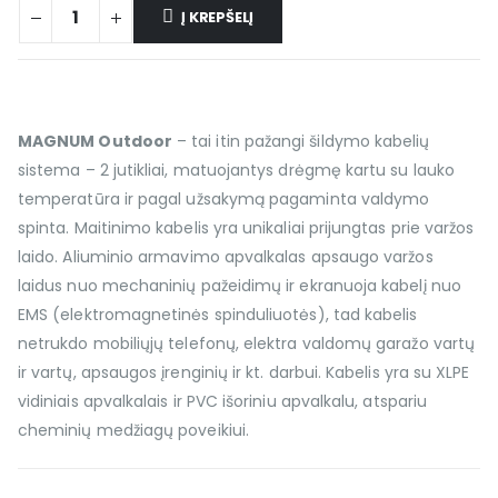
Į KREPŠELĮ
MAGNUM Outdoor
– tai itin pažangi šildymo kabelių
sistema – 2 jutikliai, matuojantys drėgmę kartu su lauko
temperatūra ir pagal užsakymą pagaminta valdymo
spinta. Maitinimo kabelis yra unikaliai prijungtas prie varžos
laido. Aliuminio armavimo apvalkalas apsaugo varžos
laidus nuo mechaninių pažeidimų ir ekranuoja kabelį nuo
EMS (elektromagnetinės spinduliuotės), tad kabelis
netrukdo mobiliųjų telefonų, elektra valdomų garažo vartų
ir vartų, apsaugos įrenginių ir kt. darbui. Kabelis yra su XLPE
vidiniais apvalkalais ir PVC išoriniu apvalkalu, atspariu
cheminių medžiagų poveikiui.