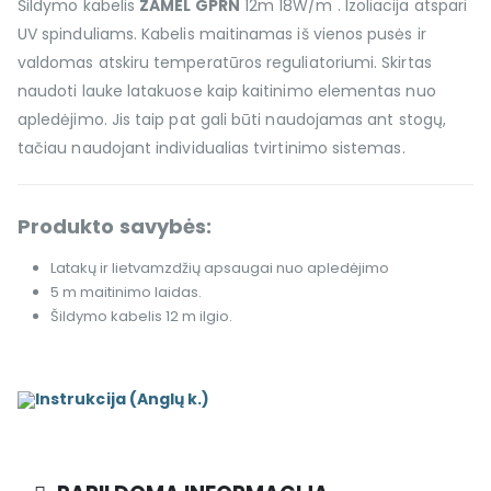
Šildymo kabelis
ZAMEL GPRN
12m 18W/m . Izoliacija atspari
UV spinduliams. Kabelis maitinamas iš vienos pusės ir
valdomas atskiru temperatūros reguliatoriumi. Skirtas
naudoti lauke latakuose kaip kaitinimo elementas nuo
apledėjimo. Jis taip pat gali būti naudojamas ant stogų,
tačiau naudojant individualias tvirtinimo sistemas.
Produkto savybės:
Latakų ir lietvamzdžių apsaugai nuo apledėjimo
5 m maitinimo laidas.
Šildymo kabelis 12 m ilgio.
Instrukcija (Anglų k.)