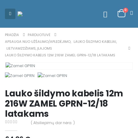
0
PRADŽIA
PARDUOTUVĖ
APSAUGA NUO UŽŠALIMO/APLEDĖJIMO
,
LAUKO ŠILDYMO KABELIAI
,
LIETVAMZDŽIAMS, ĮLAJOMS
LAUKO ŠILDYMO KABELIS 12M 216W ZAMEL GPRN-12/18 LATAKAMS
Lauko šildymo kabelis 12m
216W ZAMEL GPRN-12/18
latakams
( Atsiliepimų dar nėra. )
0
out of 5