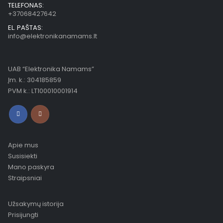
TELEFONAS:
+37068427642
EL. PAŠTAS:
info@elektronikanamams.lt
UAB “Elektronika Namams”
Įm. k.: 304185859
PVM k.: LT100010001914
Apie mus
Susisiekti
Mano paskyra
Straipsniai
Užsakymų istorija
Prisijungti