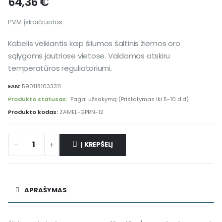
64,36
€
PVM įskaičiuotas
Kabelis veikiantis kaip šilumos šaltinis žiemos oro
sąlygoms jautriose vietose. Valdomas atskiru
temperatūros reguliatoriumi.
EAN:
5901181033311
Produkto statusas:
Pagal užsakymą (Pristatymas iki 5-10 d.d)
Produkto kodas:
ZAMEL-GPRN-12
Į KREPŠELĮ
APRAŠYMAS