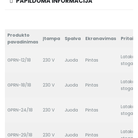
PAPILDOMA INFORMACIJA
Produkto
Įtampa
Spalva
Ekranavimas
Pritai
pavadinimas
Latakas
GPRN-12/18
230 V
Juoda
Pintas
stogas
Latakas
GPRN-18/18
230 V
Juoda
Pintas
stogas
Latakas
GPRN-24/18
230 V
Juoda
Pintas
stogas
Latakas
GPRN-29/18
230 V
Juoda
Pintas