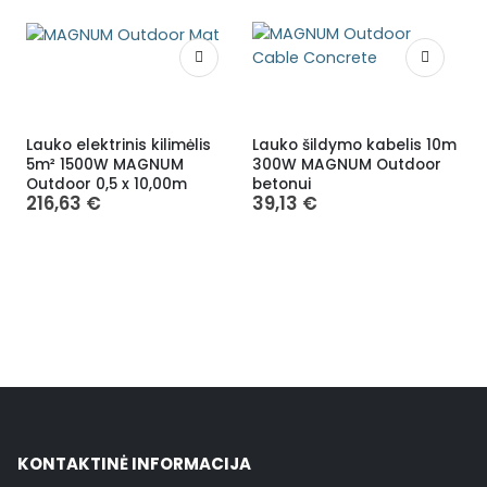
Lauko elektrinis kilimėlis
Lauko šildymo kabelis 10m
L
5m² 1500W MAGNUM
300W MAGNUM Outdoor
Outdoor 0,5 x 10,00m
betonui
O
216,63
€
39,13
€
KONTAKTINĖ INFORMACIJA