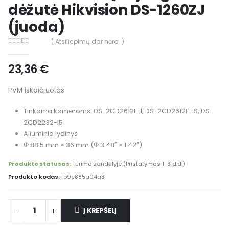
dėžutė Hikvision DS-1260ZJ
(juoda)
( Atsiliepimų dar nėra. )
0
out of 5
23,36
€
PVM įskaičiuotas
Tinkama kameroms: DS-2CD2612F-I, DS-2CD2612F-IS, DS-
2CD2232-I5
Aliuminio lydinys
Φ 88.5 mm × 36 mm (Φ 3.48″ × 1.42″)
Produkto statusas:
Turime sandėlyje (Pristatymas 1-3 d.d.)
Produkto kodas:
fb9e885a04a3
Į KREPŠELĮ
Alternative: