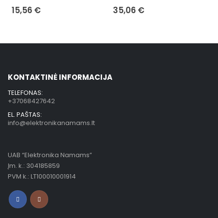
15,56
€
35,06
€
KONTAKTINĖ INFORMACIJA
TELEFONAS:
+37068427642
EL. PAŠTAS:
info@elektronikanamams.lt
UAB “Elektronika Namams”
Įm. k.: 304185859
PVM k.: LT100010001914