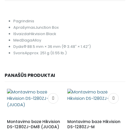
Pagrindinis
Aprašymas
Junction Box
Išvaizda
Hikvision Black
Medžiaga
Alloy
Dydis
Φ 88.5 mm × 36 mm (Φ 3.48″ × 1.42″)
Svoris
Approx. 251 g (0.55 lb.)
PANAŠŪS PRODUKTAI
Montavimo bazė Hikvision
Montavimo bazė Hikvision
L
DS-1280ZJ-DM8 (JUODA)
DS-1280ZJ-M
a