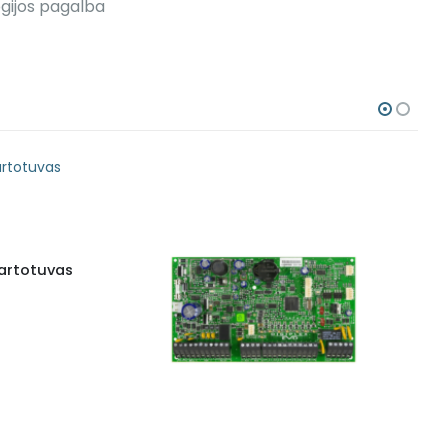
gijos pagalba
kartotuvas
P
1