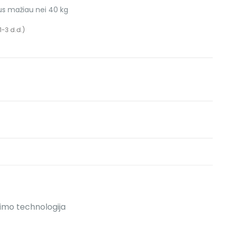
us mažiau nei 40 kg
-3 d.d.)
jimo technologija