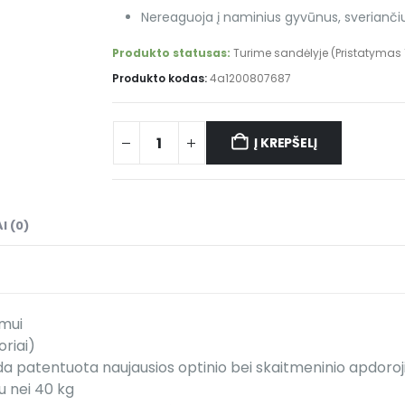
Nereaguoja į naminius gyvūnus, sverianči
Produkto statusas:
Turime sandėlyje (Pristatymas 1
Produkto kodas:
4a1200807687
Į KREPŠELĮ
Alternative:
I (0)
rmui
riai)
eda patentuota naujausios optinio bei skaitmeninio apdoro
u nei 40 kg