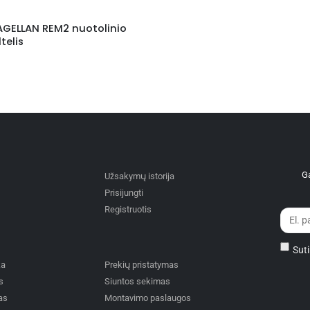
GELLAN REM2 nuotolinio
telis
Ga
Užsakymų istorija
Prisijungti
Registruotis
Suti
ka
Prekių pristatymas
s
Siuntos sekimas
as
Montavimo paslaugos