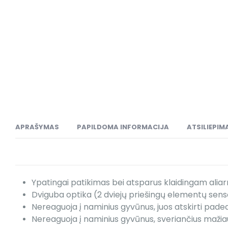
APRAŠYMAS
PAPILDOMA INFORMACIJA
ATSILIEPIMA
Ypatingai patikimas bei atsparus klaidingam alia
Dviguba optika (2 dviejų priešingų elementų senso
Nereaguoja į naminius gyvūnus, juos atskirti pad
Nereaguoja į naminius gyvūnus, sveriančius mažia