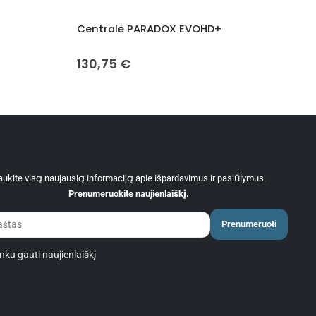
Centralė PARADOX EVOHD+
130,75
€
ukite visą naujausią informaciją apie išpardavimus ir pasiūlymus.
Prenumeruokite naujienlaiškį.
Prenumeruoti
nku gauti naujienlaiškį