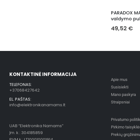
PARADOX MA
valdymo pul
49,52
€
KONTAKTINĖ INFORMACIJA
Apie mus
TELEFONAS:
Susisiekti
+37068427642
Mano paskyra
EL. PAŠTAS:
Straipsniai
info@elektronikanamams.lt
Privatumo politi
UAB “Elektronika Namams”
Pirkimo taisyklė
Įm. k.: 304185859
Prekių grąžinim
PVM k.: LT100010001914