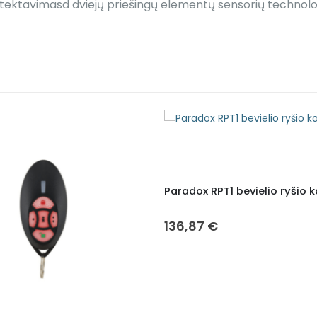
etektavimasd dviejų priešingų elementų sensorių technolo
Paradox RPT1 bevielio ryšio 
136,87
€