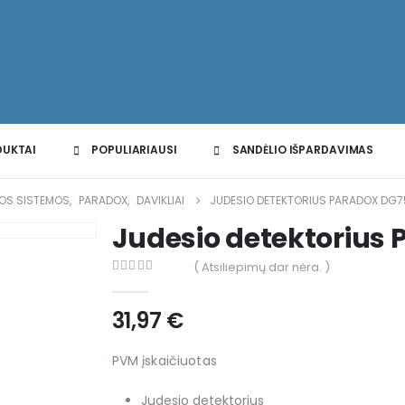
DUKTAI
POPULIARIAUSI
SANDĖLIO IŠPARDAVIMAS
GOS SISTEMOS
,
PARADOX
,
DAVIKLIAI
JUDESIO DETEKTORIUS PARADOX DG7
Judesio detektorius
( Atsiliepimų dar nėra. )
0
out of 5
31,97
€
PVM įskaičiuotas
Judesio detektorius