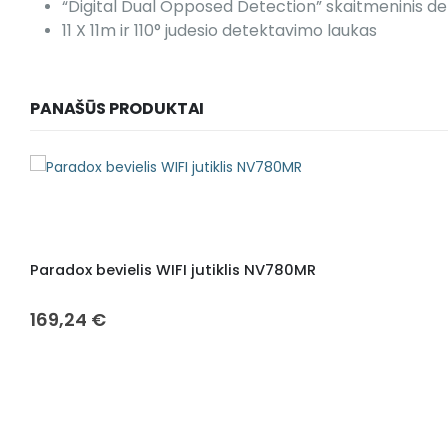
“Digital Dual Opposed Detection” skaitmeninis d
11 X 11m ir 110° judesio detektavimo laukas
PANAŠŪS PRODUKTAI
Paradox bevielis WIFI jutiklis NV780MR
169,24
€