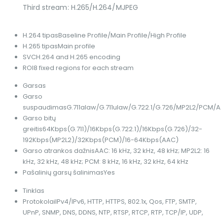
Third stream: H.265/H.264/MJPEG
H.264 tipas
Baseline Profile/Main Profile/High Profile
H.265 tipas
Main profile
SVC
H.264 and H.265 encoding
ROI
8 fixed regions for each stream
Garsas
Garso
suspaudimas
G.711alaw/G.711ulaw/G.722.1/G.726/MP2L2/PCM/
Garso bitų
greitis
64Kbps(G.711)/16Kbps(G.722.1)/16Kbps(G.726)/32-
192Kbps(MP2L2)/32Kbps(PCM)/16-64Kbps(AAC)
Garso atrankos dažnis
AAC: 16 kHz, 32 kHz, 48 kHz; MP2L2: 16
kHz, 32 kHz, 48 kHz; PCM: 8 kHz, 16 kHz, 32 kHz, 64 kHz
Pašalinių garsų šalinimas
Yes
Tinklas
Protokolai
IPv4/IPv6, HTTP, HTTPS, 802.1x, Qos, FTP, SMTP,
UPnP, SNMP, DNS, DDNS, NTP, RTSP, RTCP, RTP, TCP/IP, UDP,