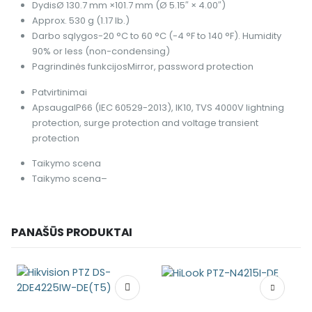
Dydis
Ø 130.7 mm ×101.7 mm (Ø 5.15″ × 4.00″)
Approx. 530 g (1.17 lb.)
Darbo sąlygos
-20 °C to 60 °C (-4 °F to 140 °F). Humidity
90% or less (non-condensing)
Pagrindinės funkcijos
Mirror, password protection
Patvirtinimai
Apsauga
IP66 (IEC 60529-2013), IK10, TVS 4000V lightning
protection, surge protection and voltage transient
protection
Taikymo scena
Taikymo scena
–
PANAŠŪS PRODUKTAI