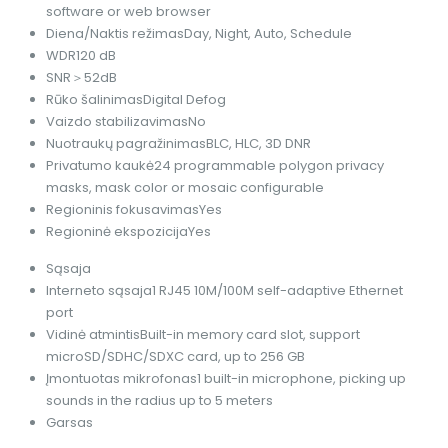
software or web browser
Diena/Naktis režimas
Day, Night, Auto, Schedule
WDR
120 dB
SNR
＞52dB
Rūko šalinimas
Digital Defog
Vaizdo stabilizavimas
No
Nuotraukų pagražinimas
BLC, HLC, 3D DNR
Privatumo kaukė
24 programmable polygon privacy
masks, mask color or mosaic configurable
Regioninis fokusavimas
Yes
Regioninė ekspozicija
Yes
Sąsaja
Interneto sąsaja
1 RJ45 10M/100M self-adaptive Ethernet
port
Vidinė atmintis
Built-in memory card slot, support
microSD/SDHC/SDXC card, up to 256 GB
Įmontuotas mikrofonas
1 built-in microphone, picking up
sounds in the radius up to 5 meters
Garsas