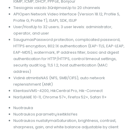
IGMP, ICMP, DHCP, PPPoE, Bonjour
Tiesioginis vaizdo žiūrėjimas
Up to 20 channels
API
Open Network Video Interface (Version 18.12, Profile S,
Profile G, Profile T), ISAPI, SDK, ISUP
User/Host
Up to 32 users; 3 user levels: administrator,
operator, and user
Saugumas
Password protection, complicated password,
HTTPS encryption, 802.1X authentication (EAP-TLS, EAP-LEAP,
EAP-MD5), watermark, IP address filter, basic and digest
authentication for HTTP/HTTPS, control timeout settings,
security audit log, TLS 1.2, host authentication (MAC
address)
Vidinė atmintis
NAS (NFS, SMB/CIFS), auto network
replenishment (ANR)
Klientas
iVMS-4200, HikCentral Pro, Hik-Connect
Naršyklė
IE 10-11, Chrome 57+, Firefox 52+, Safari 11+
Nuotrauka
Nuotraukos parametrų keitiklis
Yes
Nuotraukos nustatymai
Saturation, brightness, contrast,
sharpness, gain, and white balance adjustable by client