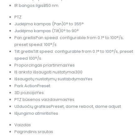
IR bangos ilgis
850 nm
PTZ
Judėjimo kampas (Pan)
0° to 355°
Judėjimo kampas (Tilt)
0° to 90°
Pan greitis
Pan speed: configurable from 0.1° to 100°/s;
preset speed: 100°/s
Tilt greitis
Tilt speed: configurable from 0.1° to 100°/s, preset
speed 100°/s
Proporcingas priartinimas
Yes
Iš anksto išsaugoti nustatymai
300
Išsaugotų nustatymų sustabdymas
Yes
Park Action
Preset
3D pozicija
Yes
PTZ būsenos vaizdavimas
Yes
Užduočių grafikas
Preset, dome reboot, dome adjust
Išjungimo atmintis
Yes
Vaizdas
Pagrindinis srautas