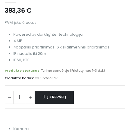
393,36
€
PVM įskaičiuotas
Powered by darkfighter technologija
4 MP
4x optinis priartinimas 16 x skaitmeninis priartinimas
IR nuotolis iki 20m
IP66, IK10
Produkto statusas:
Turime sandėlyje (Pristatymas 1-3 d.d.)
Produkto kodas:
e919bffac8d7
Į KREPŠELĮ
Alternative:
Kamera