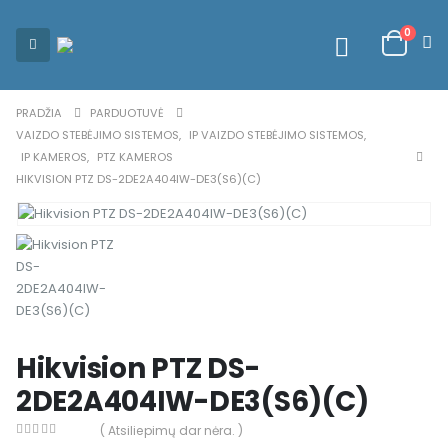
0
PRADŽIA
PARDUOTUVĖ
VAIZDO STEBĖJIMO SISTEMOS
,
IP VAIZDO STEBĖJIMO SISTEMOS
,
IP KAMEROS
,
PTZ KAMEROS
HIKVISION PTZ DS-2DE2A404IW-DE3(S6)(C)
Hikvision PTZ DS-
2DE2A404IW-DE3(S6)(C)
( Atsiliepimų dar nėra. )
0
out of 5