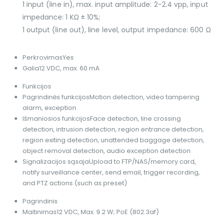
1 input (line in), max. input amplitude: 2-2.4 vpp, input
impedance: 1 KΩ ± 10%;
1 output (line out), line level, output impedance: 600 Ω
Perkrovimas
Yes
Galia
12 VDC, max. 60 mA
Funkcijos
Pagrindinės funkcijos
Motion detection, video tampering
alarm, exception
Išmaniosios funkcijos
Face detection, line crossing
detection, intrusion detection, region entrance detection,
region exiting detection, unattended baggage detection,
object removal detection, audio exception detection
Signalizacijos sąsaja
Upload to FTP/NAS/memory card,
notify surveillance center, send email, trigger recording,
and PTZ actions (such as preset)
Pagrindinis
Maitinimas
12 VDC, Max. 9.2 W; PoE (802.3af)