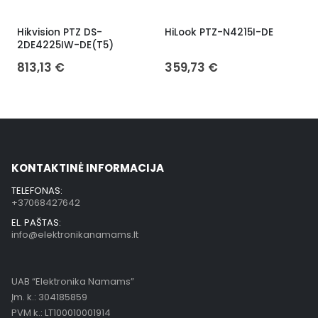
Hikvision PTZ DS-
HiLook PTZ-N4215I-DE
H
2DE4225IW-DE(T5)
813,13
€
359,73
€
KONTAKTINĖ INFORMACIJA
TELEFONAS:
+37068427642
EL. PAŠTAS:
info@elektronikanamams.lt
UAB “Elektronika Namams”
Įm. k.: 304185859
PVM k.: LT100010001914