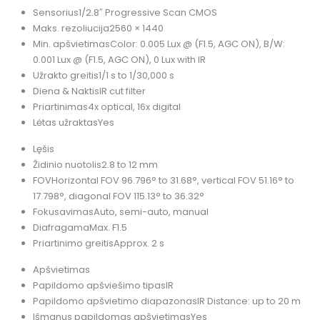
Sensorius
1/2.8″ Progressive Scan CMOS
Maks. rezoliucija
2560 × 1440
Min. apšvietimas
Color: 0.005 Lux @ (F1.5, AGC ON), B/W:
0.001 Lux @ (F1.5, AGC ON), 0 Lux with IR
Užrakto greitis
1/1 s to 1/30,000 s
Diena & Naktis
IR cut filter
Priartinimas
4x optical, 16x digital
Lėtas užraktas
Yes
Lęšis
Židinio nuotolis
2.8 to 12 mm
FOV
Horizontal FOV 96.796° to 31.68°, vertical FOV 51.16° to
17.798°, diagonal FOV 115.13° to 36.32°
Fokusavimas
Auto, semi-auto, manual
Diafragama
Max. F1.5
Priartinimo greitis
Approx. 2 s
Apšvietimas
Papildomo apšviešimo tipas
IR
Papildomo apšvietimo diapazonas
IR Distance: up to 20 m
Išmanus papildomas apšvietimas
Yes