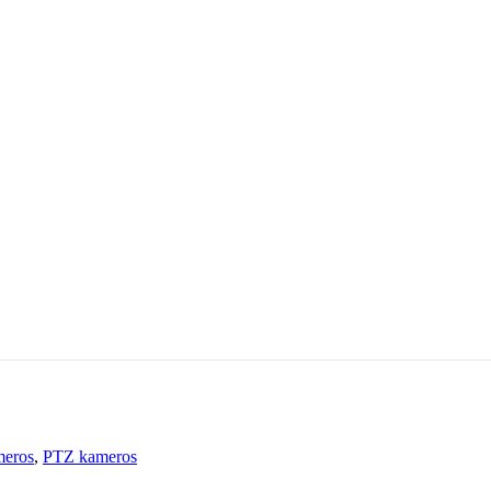
meros
,
PTZ kameros