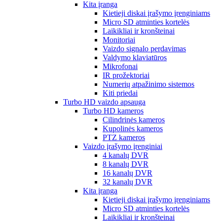
Kita įranga
Kietieji diskai įrašymo įrenginiams
Micro SD atminties kortelės
Laikikliai ir kronšteinai
Monitoriai
Vaizdo signalo perdavimas
Valdymo klaviatūros
Mikrofonai
IR prožektoriai
Numerių atpažinimo sistemos
Kiti priedai
Turbo HD vaizdo apsauga
Turbo HD kameros
Cilindrinės kameros
Kupolinės kameros
PTZ kameros
Vaizdo įrašymo įrenginiai
4 kanalų DVR
8 kanalų DVR
16 kanalų DVR
32 kanalų DVR
Kita įranga
Kietieji diskai įrašymo įrenginiams
Micro SD atminties kortelės
Laikikliai ir kronšteinai