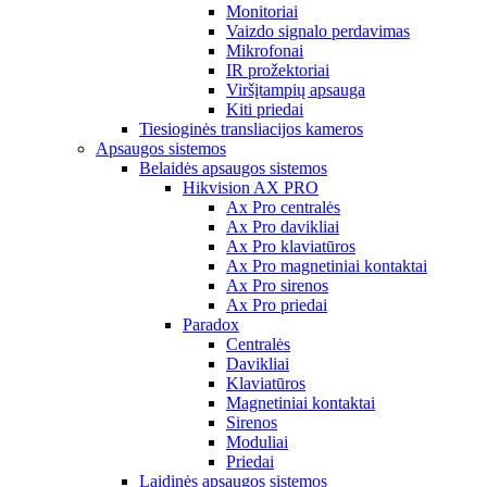
Monitoriai
Vaizdo signalo perdavimas
Mikrofonai
IR prožektoriai
Viršįtampių apsauga
Kiti priedai
Tiesioginės transliacijos kameros
Apsaugos sistemos
Belaidės apsaugos sistemos
Hikvision AX PRO
Ax Pro centralės
Ax Pro davikliai
Ax Pro klaviatūros
Ax Pro magnetiniai kontaktai
Ax Pro sirenos
Ax Pro priedai
Paradox
Centralės
Davikliai
Klaviatūros
Magnetiniai kontaktai
Sirenos
Moduliai
Priedai
Laidinės apsaugos sistemos