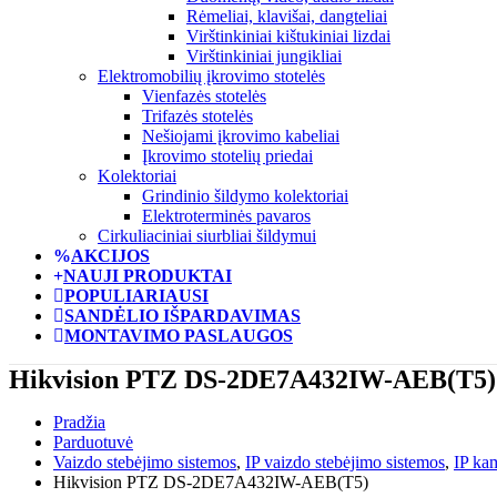
Rėmeliai, klavišai, dangteliai
Virštinkiniai kištukiniai lizdai
Virštinkiniai jungikliai
Elektromobilių įkrovimo stotelės
Vienfazės stotelės
Trifazės stotelės
Nešiojami įkrovimo kabeliai
Įkrovimo stotelių priedai
Kolektoriai
Grindinio šildymo kolektoriai
Elektroterminės pavaros
Cirkuliaciniai siurbliai šildymui
AKCIJOS
NAUJI PRODUKTAI
POPULIARIAUSI
SANDĖLIO IŠPARDAVIMAS
MONTAVIMO PASLAUGOS
Hikvision PTZ DS-2DE7A432IW-AEB(T5)
Pradžia
Parduotuvė
Vaizdo stebėjimo sistemos
,
IP vaizdo stebėjimo sistemos
,
IP ka
Hikvision PTZ DS-2DE7A432IW-AEB(T5)