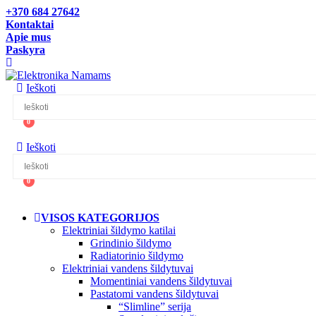
+370 684 27642
Kontaktai
Apie mus
Paskyra
Ieškoti
0
Ieškoti
0
VISOS KATEGORIJOS
Elektriniai šildymo katilai
Grindinio šildymo
Radiatorinio šildymo
Elektriniai vandens šildytuvai
Momentiniai vandens šildytuvai
Pastatomi vandens šildytuvai
“Slimline” serija