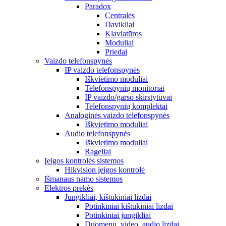
Paradox
Centralės
Davikliai
Klaviatūros
Moduliai
Priedai
Vaizdo telefonspynės
IP vaizdo telefonspynės
Iškvietimo moduliai
Telefonspynių monitoriai
IP vaizdo/garso skirstytuvai
Telefonspynių komplektai
Analoginės vaizdo telefonspynės
Iškvietimo moduliai
Audio telefonspynės
Iškvietimo moduliai
Rageliai
Įeigos kontrolės sistemos
Hikvision įeigos kontrolė
Išmanaus namo sistemos
Elektros prekės
Jungikliai, kištukiniai lizdai
Potinkiniai kištukiniai lizdai
Potinkiniai jungikliai
Duomenų, video, audio lizdai