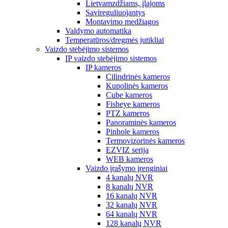
Lietvamzdžiams, įlajoms
Savireguliuojantys
Montavimo medžiagos
Valdymo automatika
Temperatūros/dregmės jutikliai
Vaizdo stebėjimo sistemos
IP vaizdo stebėjimo sistemos
IP kameros
Cilindrinės kameros
Kupolinės kameros
Cube kameros
Fisheye kameros
PTZ kameros
Panoraminės kameros
Pinhole kameros
Termovizorinės kameros
EZVIZ serija
WEB kameros
Vaizdo įrašymo įrenginiai
4 kanalų NVR
8 kanalų NVR
16 kanalų NVR
32 kanalų NVR
64 kanalų NVR
128 kanalų NVR