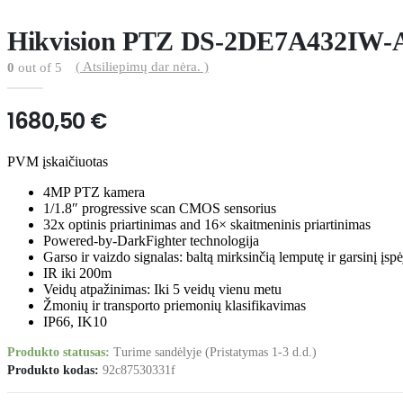
Hikvision PTZ DS-2DE7A432IW-
( Atsiliepimų dar nėra. )
0
out of 5
1680,50
€
PVM įskaičiuotas
4MP PTZ kamera
1/1.8″ progressive scan CMOS sensorius
32x optinis priartinimas and 16× skaitmeninis priartinimas
Powered-by-DarkFighter technologija
Garso ir vaizdo signalas: baltą mirksinčią lemputę ir garsinį įspė
IR iki 200m
Veidų atpažinimas: Iki 5 veidų vienu metu
Žmonių ir transporto priemonių klasifikavimas
IP66, IK10
Produkto statusas:
Turime sandėlyje (Pristatymas 1-3 d.d.)
Produkto kodas:
92c87530331f