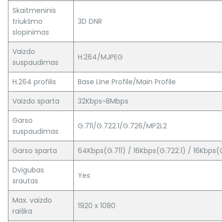
Skaitmeninis
triukšmo
3D DNR
slopinimas
Vaizdo
H.264/MJPEG
suspaudimas
H.264 profilis
Base Line Profile/Main Profile
Vaizdo sparta
32Kbps~8Mbps
Garso
G.711/G.722.1/G.726/MP2L2
suspaudimas
Garso sparta
64Kbps(G.711) / 16Kbps(G.722.1) / 16Kbps
Dvigubas
Yes
srautas
Max. vaizdo
1920 x 1080
raiška