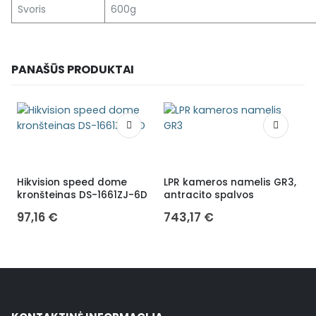
Svoris
600g
PANAŠŪS PRODUKTAI
Hikvision speed dome
LPR kameros namelis GR3,
M
kronšteinas DS-1661ZJ-6D
antracito spalvos
97,16
€
743,17
€