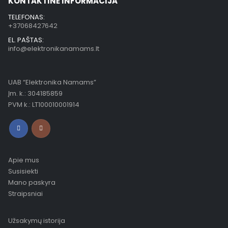
KONTAKTINĖ INFORMACIJA
TELEFONAS:
+37068427642
EL. PAŠTAS:
info@elektronikanamams.lt
UAB “Elektronika Namams”
Įm. k.: 304185859
PVM k.: LT100010001914
Apie mus
Susisiekti
Mano paskyra
Straipsniai
Užsakymų istorija