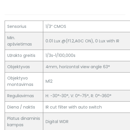
Sensorius
1/3″ CMOS
Min.
0.01 Lux @(F1.2,AGC ON), 0 Lux with IR
apšvietimas
Užrakto greitis
1/3s~1/100,000s
Objektyvas
4mm, horizontal view angle 63°
Objektyvo
M12
montavimas
Reguliavimas
H: -30°~30°, V: 0°~75°, R: 0°~360°
Diena / naktis
IR cut filter with auto switch
Platus dinaminis
Digital WDR
kampas