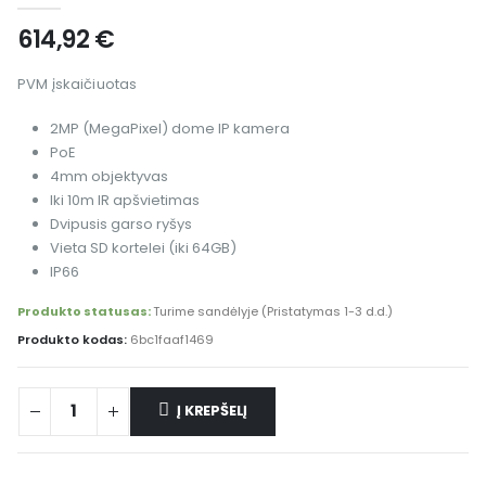
614,92
€
PVM įskaičiuotas
2MP (MegaPixel) dome IP kamera
PoE
4mm objektyvas
Iki 10m IR apšvietimas
Dvipusis garso ryšys
Vieta SD kortelei (iki 64GB)
IP66
Produkto statusas:
Turime sandėlyje (Pristatymas 1-3 d.d.)
Produkto kodas:
6bc1faaf1469
Į KREPŠELĮ