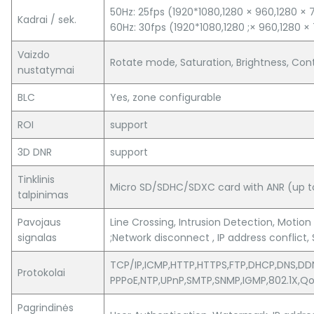
50Hz: 25fps (1920*1080,1280 × 960,1280 × 
Kadrai / sek.
60Hz: 30fps (1920*1080,1280 ;× 960,1280 ×
Vaizdo
Rotate mode, Saturation, Brightness, Cont
nustatymai
BLC
Yes, zone configurable
ROI
support
3D DNR
support
Tinklinis
Micro SD/SDHC/SDXC card with ANR (up to
talpinimas
Pavojaus
Line Crossing, Intrusion Detection, Motio
signalas
;Network disconnect , IP address conflict
TCP/IP,ICMP,HTTP,HTTPS,FTP,DHCP,DNS,DD
Protokolai
PPPoE,NTP,UPnP,SMTP,SNMP,IGMP,802.1X,Qo
Pagrindinės