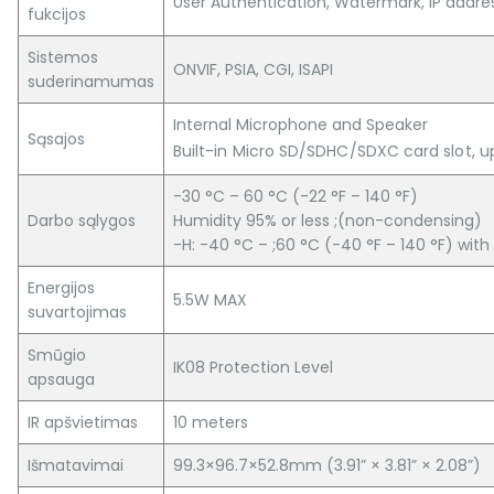
User Authentication, Watermark, IP addres
fukcijos
Sistemos
ONVIF, PSIA, CGI, ISAPI
suderinamumas
Internal Microphone and Speaker
Sąsajos
Built-in Micro SD/SDHC/SDXC card slot, u
-30 °C – 60 °C (-22 °F – 140 °F)
Darbo sąlygos
Humidity 95% or less ;(non-condensing)
-H: -40 °C – ;60 °C (-40 °F – 140 °F) wit
Energijos
5.5W MAX
suvartojimas
Smūgio
IK08 Protection Level
apsauga
IR apšvietimas
10 meters
Išmatavimai
99.3×96.7×52.8mm (3.91” × 3.81” × 2.08”)