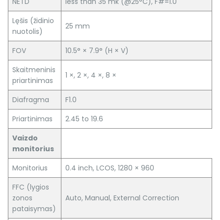
NETD
less than 35 mk (@25°C), F#=1.0
Lęšis (židinio
25 mm
nuotolis)
FOV
10.5° × 7.9° (H × V)
Skaitmeninis
1 ×, 2 ×, 4 ×, 8 ×
priartinimas
Diafragma
F1.0
Priartinimas
2.45 to 19.6
Vaizdo
monitorius
Monitorius
0.4 inch, LCOS, 1280 × 960
FFC (lygios
zonos
Auto, Manual, External Correction
pataisymas)