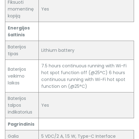
Fiksuoti
momentinę
Yes
kopiją
Energijos
šaltinis
Baterijos
Lithium battery
tipas
7.5 hours continuous running with Wi-Fi
Baterijos
hot spot function off (@25°C) 6 hours
veikimo
continuous running with Wi-Fi hot spot
laikas
function on (@25°C)
Baterijos
talpos
Yes
indikatorius
Pagrindinis
Galia
5 VDC/2 A, 1.5 W, Type-C Interface