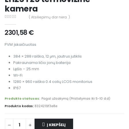
kamera
( Atsiliepimų dar nėra. )
0
out of 5
2301,58
€
PVM įskaičiuotas
384 × 288 raiška, 12 μm, jautrus jutiklis
Pakraunama ličio jonų baterija
Lęšis – 25 mm
Wi-Fi
1280 × 960 raiška 0.4 colių LCOS monitorius
IP67
Produkto statusas:
Pagal užsakymą (Pristatymas iki 5-10 d.d)
Produkto kodas:
8324219f3e8e
Į KREPŠELĮ
Alternative: