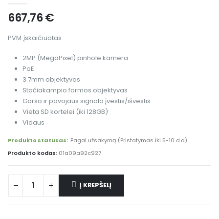
667,76
€
PVM įskaičiuotas
2MP (MegaPixel) pinhole kamera
PoE
3.7mm objektyvas
Stačiakampio formos objektyvas
Garso ir pavojaus signalo įvestis/išvestis
Vieta SD kortelei (iki 128GB)
Vidaus
Produkto statusas:
Pagal užsakymą (Pristatymas iki 5-10 d.d)
Produkto kodas:
01a09a92c927
Į KREPŠELĮ