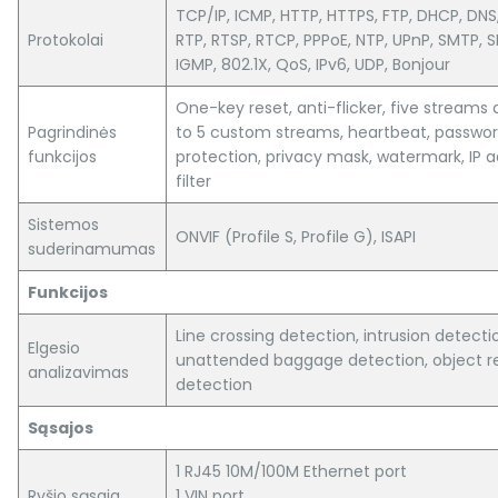
TCP/IP, ICMP, HTTP, HTTPS, FTP, DHCP, DNS
Protokolai
RTP, RTSP, RTCP, PPPoE, NTP, UPnP, SMTP, 
IGMP, 802.1X, QoS, IPv6, UDP, Bonjour
One-key reset, anti-flicker, five streams
Pagrindinės
to 5 custom streams, heartbeat, passwo
funkcijos
protection, privacy mask, watermark, IP 
filter
Sistemos
ONVIF (Profile S, Profile G), ISAPI
suderinamumas
Funkcijos
Line crossing detection, intrusion detecti
Elgesio
unattended baggage detection, object 
analizavimas
detection
Sąsajos
1 RJ45 10M/100M Ethernet port
Ryšio sąsaja
1 VIN port