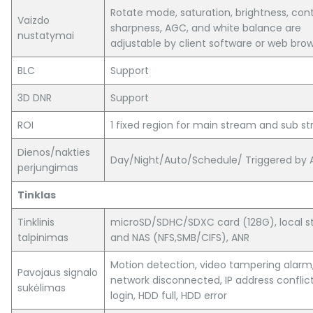
Rotate mode, saturation, brightness, cont
Vaizdo
sharpness, AGC, and white balance are
nustatymai
adjustable by client software or web bro
BLC
Support
3D DNR
Support
ROI
1 fixed region for main stream and sub s
Dienos/nakties
Day/Night/Auto/Schedule/ Triggered by A
perjungimas
Tinklas
Tinklinis
microSD/SDHC/SDXC card (128G), local s
talpinimas
and NAS (NFS,SMB/CIFS), ANR
Motion detection, video tampering alarm
Pavojaus signalo
network disconnected, IP address conflict,
sukėlimas
login, HDD full, HDD error