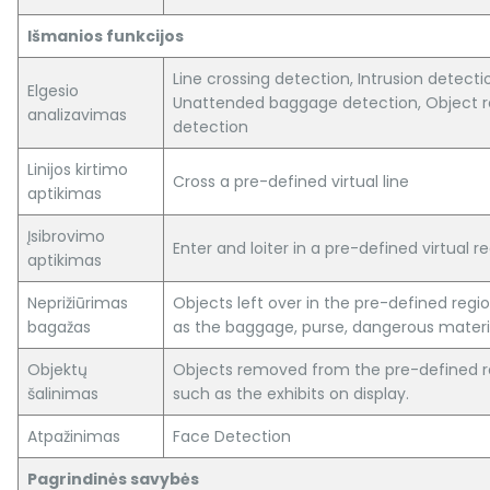
Išmanios funkcijos
Line crossing detection, Intrusion detecti
Elgesio
Unattended baggage detection, Object 
analizavimas
detection
Linijos kirtimo
Cross a pre-defined virtual line
aptikimas
Įsibrovimo
Enter and loiter in a pre-defined virtual r
aptikimas
Neprižiūrimas
Objects left over in the pre-defined regi
bagažas
as the baggage, purse, dangerous materi
Objektų
Objects removed from the pre-defined r
šalinimas
such as the exhibits on display.
Atpažinimas
Face Detection
Pagrindinės savybės