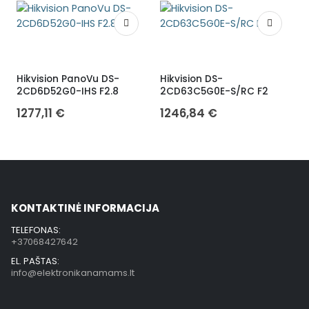
Hikvision PanoVu DS-
Hikvision DS-
H
2CD6D52G0-IHS F2.8
2CD63C5G0E-S/RC F2
1277,11
€
1246,84
€
KONTAKTINĖ INFORMACIJA
TELEFONAS:
+37068427642
EL. PAŠTAS:
info@elektronikanamams.lt