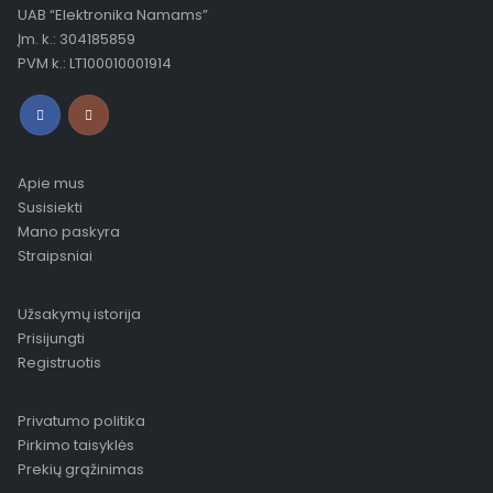
UAB “Elektronika Namams”
Įm. k.: 304185859
PVM k.: LT100010001914
Apie mus
Susisiekti
Mano paskyra
Straipsniai
Užsakymų istorija
Prisijungti
Registruotis
Privatumo politika
Pirkimo taisyklės
Prekių grąžinimas