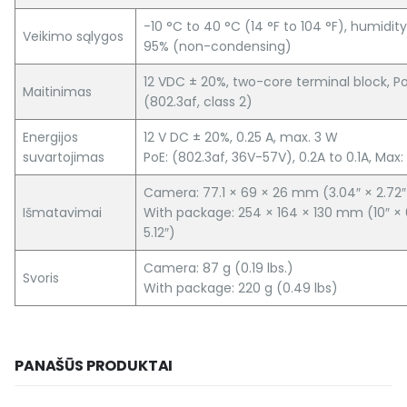
-10 °C to 40 °C (14 °F to 104 °F), humidity
Veikimo sąlygos
95% (non-condensing)
12 VDC ± 20%, two-core terminal block, Po
Maitinimas
(802.3af, class 2)
Energijos
12 V DC ± 20%, 0.25 A, max. 3 W
suvartojimas
PoE: (802.3af, 36V-57V), 0.2A to 0.1A, Max:
Camera: 77.1 × 69 × 26 mm (3.04″ × 2.72″ 
Išmatavimai
With package: 254 × 164 × 130 mm (10″ × 
5.12″)
Camera: 87 g (0.19 lbs.)
Svoris
With package: 220 g (0.49 lbs)
PANAŠŪS PRODUKTAI