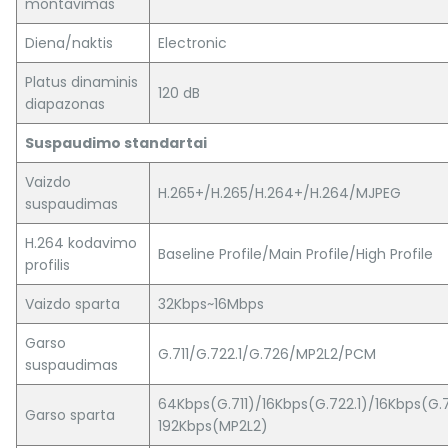
montavimas
Diena/naktis
Electronic
Platus dinaminis
120 dB
diapazonas
Suspaudimo standartai
Vaizdo
H.265+/H.265/H.264+/H.264/MJPEG
suspaudimas
H.264 kodavimo
Baseline Profile/Main Profile/High Profile
profilis
Vaizdo sparta
32Kbps~16Mbps
Garso
G.711/G.722.1/G.726/MP2L2/PCM
suspaudimas
64Kbps(G.711)/16Kbps(G.722.1)/16Kbps(G.
Garso sparta
192Kbps(MP2L2)