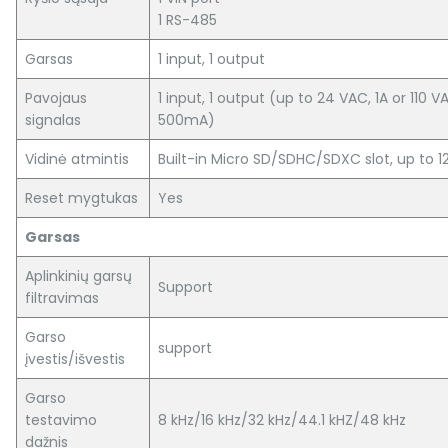
1 RS-485
Garsas
1 input, 1 output
Pavojaus
1 input, 1 output (up to 24 VAC, 1A or 110 V
signalas
500mA)
Vidinė atmintis
Built-in Micro SD/SDHC/SDXC slot, up to 1
Reset mygtukas
Yes
Garsas
Aplinkinių garsų
Support
filtravimas
Garso
support
įvestis/išvestis
Garso
testavimo
8 kHz/16 kHz/32 kHz/44.1 kHZ/48 kHz
dažnis