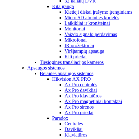
32 kanalų DVR
Kita įranga
Kietieji diskai įrašymo įrenginiams
Micro SD atminties kortelės
Laikikliai ir kronšteinai
Monitoriai
Vaizdo signalo perdavimas
Mikrofonai
IR prožektoriai
Viršįtampių apsauga
Kiti priedai
Tiesioginės transliacijos kameros
Apsaugos sistemos
Belaidės apsaugos sistemos
Hikvision AX PRO
Ax Pro centralės
Ax Pro davikliai
Ax Pro klaviatūros
Ax Pro magnetiniai kontaktai
Ax Pro sirenos
Ax Pro priedai
Paradox
Centralės
Davikliai
Klaviatūros