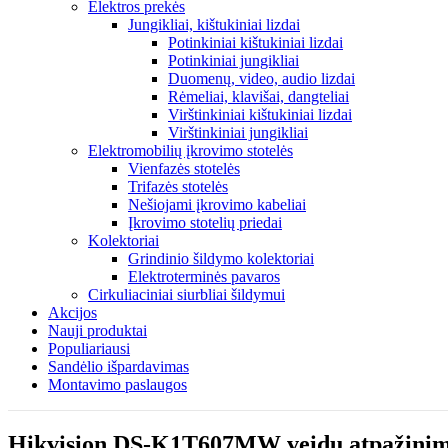
Elektros prekės
Jungikliai, kištukiniai lizdai
Potinkiniai kištukiniai lizdai
Potinkiniai jungikliai
Duomenų, video, audio lizdai
Rėmeliai, klavišai, dangteliai
Virštinkiniai kištukiniai lizdai
Virštinkiniai jungikliai
Elektromobilių įkrovimo stotelės
Vienfazės stotelės
Trifazės stotelės
Nešiojami įkrovimo kabeliai
Įkrovimo stotelių priedai
Kolektoriai
Grindinio šildymo kolektoriai
Elektroterminės pavaros
Cirkuliaciniai siurbliai šildymui
Akcijos
Nauji produktai
Populiariausi
Sandėlio išpardavimas
Montavimo paslaugos
Hikvision DS-K1T607MW veidų atpažinim