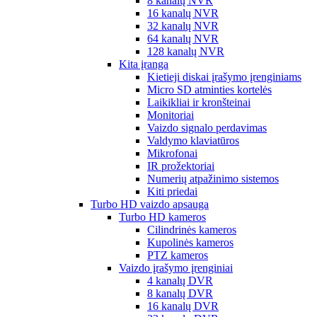
8 kanalų NVR
16 kanalų NVR
32 kanalų NVR
64 kanalų NVR
128 kanalų NVR
Kita įranga
Kietieji diskai įrašymo įrenginiams
Micro SD atminties kortelės
Laikikliai ir kronšteinai
Monitoriai
Vaizdo signalo perdavimas
Valdymo klaviatūros
Mikrofonai
IR prožektoriai
Numerių atpažinimo sistemos
Kiti priedai
Turbo HD vaizdo apsauga
Turbo HD kameros
Cilindrinės kameros
Kupolinės kameros
PTZ kameros
Vaizdo įrašymo įrenginiai
4 kanalų DVR
8 kanalų DVR
16 kanalų DVR