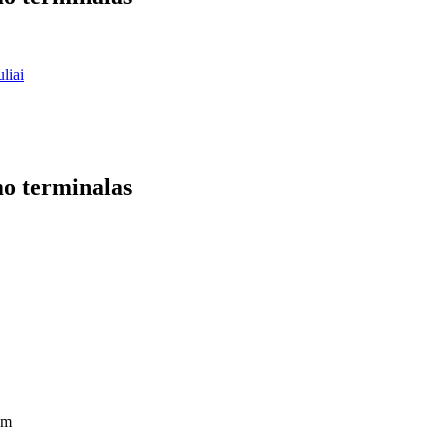
liai
o terminalas
 m