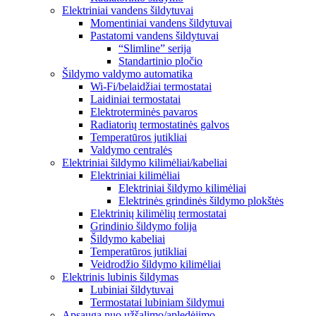
Elektriniai vandens šildytuvai
Momentiniai vandens šildytuvai
Pastatomi vandens šildytuvai
“Slimline” serija
Standartinio pločio
Šildymo valdymo automatika
Wi-Fi/belaidžiai termostatai
Laidiniai termostatai
Elektroterminės pavaros
Radiatorių termostatinės galvos
Temperatūros jutikliai
Valdymo centralės
Elektriniai šildymo kilimėliai/kabeliai
Elektriniai kilimėliai
Elektriniai šildymo kilimėliai
Elektrinės grindinės šildymo plokštės
Elektrinių kilimėlių termostatai
Grindinio šildymo folija
Šildymo kabeliai
Temperatūros jutikliai
Veidrodžio šildymo kilimėliai
Elektrinis lubinis šildymas
Lubiniai šildytuvai
Termostatai lubiniam šildymui
Apsauga nuo užšalimo/apledėjimo