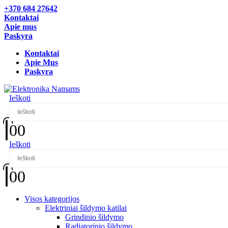
+370 684 27642
Kontaktai
Apie mus
Paskyra
Kontaktai
Apie Mus
Paskyra
Ieškoti
0
0
Ieškoti
0
0
Visos kategorijos
Elektriniai šildymo katilai
Grindinio šildymo
Radiatorinio šildymo