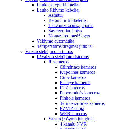
Lauko sąlygų kilimėliai
Lauko šildymo kabeliai
Asfaltui
Betonui ir trinkelėms
Lietvamzdžiams, įlajoms
Savireguliuojantys
Montavimo medžiagos
Valdymo automatika
Temperatūros/dregmės jutikliai
Vaizdo stebėjimo sistemos
IP vaizdo stebėjimo sistemos
IP kameros
Cilindrinės kameros
Kupolinės kameros
Cube kameros
Fisheye kameros
PTZ kameros
Panoraminės kameros
Pinhole kameros
Termovizorinės kameros
EZVIZ serija
WEB kameros
Vaizdo įrašymo įrenginiai
4 kanalų NVR