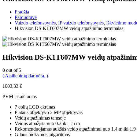
Pradžia
Parduotuvė
Vaizdo telefonspynės
,
IP vaizdo telefonspynės
,
Iškvietimo modu
Hikvision DS-K1T607MW veidų atpažinimo terminalas
Hikvision DS-K1T607MW veidų atpažinim
0
out of 5
( Atsiliepimų dar nėra. )
1003,33
€
PVM įskaičiuotas
7 colių LCD ekranas
Plataus objektyvo 2 MP objektyvas
Veidų atpažinimas tamsoje
Veidus atpažįsta nuo 0.3 iki 1.5 m
Rekomenduojamas aukštis veido atpažinimui nuo 1.4 m iki 1.9
Gilaus mokymosi algoritmas