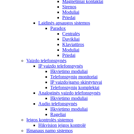
Magnetiniai kontaktai
Sirenos
Moduliai
Priedai
Laidinės apsaugos sistemos
Paradox
Centralės
Davikliai
Klaviatūros
Moduliai
Priedai
Vaizdo telefonspynės
IP vaizdo telefonspynės
Iškvietimo moduliai
Telefonspynių monitoriai
IP vaizdo/garso skirstytuvai
Telefonspynių komplektai
Analoginės vaizdo telefonspynės
Iškvietimo moduliai
Audio telefonspynės
Iškvietimo moduliai
Rageliai
Įeigos kontrolės sistemos
Hikvision įeigos kontrolė
Išmanaus namo sistemos