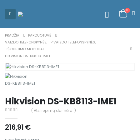
0
PRADŽIA
PARDUOTUVĖ
VAIZDO TELEFONSPYNĖS
,
IP VAIZDO TELEFONSPYNĖS
,
IŠKVIETIMO MODULIAI
HIKVISION DS-KB8113-IME1
Hikvision DS-KB8113-IME1
( Atsiliepimų dar nėra. )
0
out of 5
216,91
€