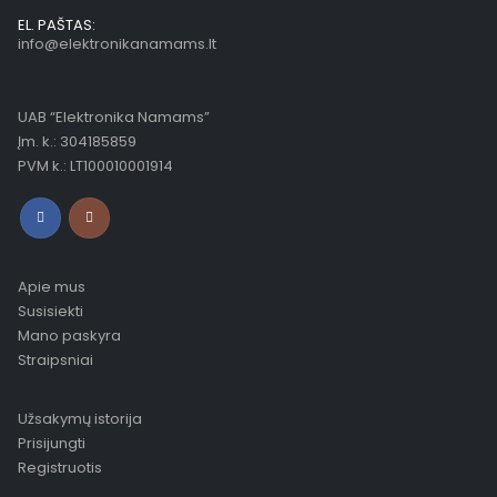
EL. PAŠTAS:
info@elektronikanamams.lt
UAB “Elektronika Namams”
Įm. k.: 304185859
PVM k.: LT100010001914
Apie mus
Susisiekti
Mano paskyra
Straipsniai
Užsakymų istorija
Prisijungti
Registruotis