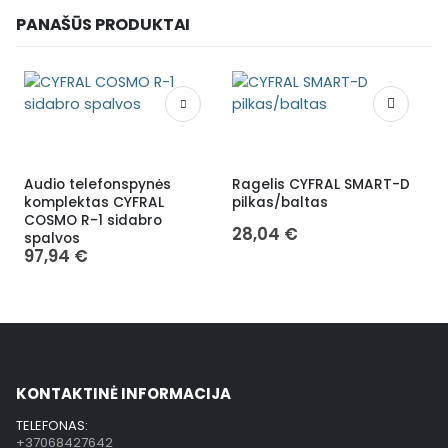
PANAŠŪS PRODUKTAI
Audio telefonspynės
Ragelis CYFRAL SMART-D
H
komplektas CYFRAL
pilkas/baltas
(
COSMO R-1 sidabro
m
28,04
€
spalvos
97,94
€
KONTAKTINĖ INFORMACIJA
TELEFONAS:
+37068427642