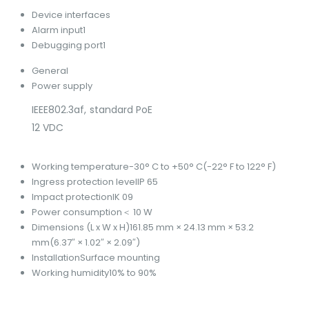
Device interfaces
Alarm input
1
Debugging port
1
General
Power supply
IEEE802.3af, standard PoE
12 VDC
Working temperature
-30° C to +50° C(-22° F to 122° F)
Ingress protection level
IP 65
Impact protection
IK 09
Power consumption
＜ 10 W
Dimensions (L x W x H)
161.85 mm × 24.13 mm × 53.2
mm(6.37″ × 1.02″ × 2.09″)
Installation
Surface mounting
Working humidity
10% to 90%