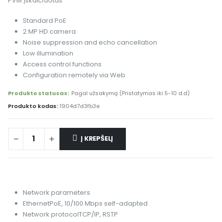
PVM įskaičiuotas
Standard PoE
2 MP HD camera
Noise suppression and echo cancellation
Low illumination
Access control functions
Configuration remotely via Web
Produkto statusas:
Pagal užsakymą (Pristatymas iki 5-10 d.d)
Produkto kodas:
1904d7d3fb3e
Į KREPŠELĮ
Alternative:
Network parameters
Ethernet
PoE, 10/100 Mbps self-adapted
Network protocol
TCP/IP, RSTP