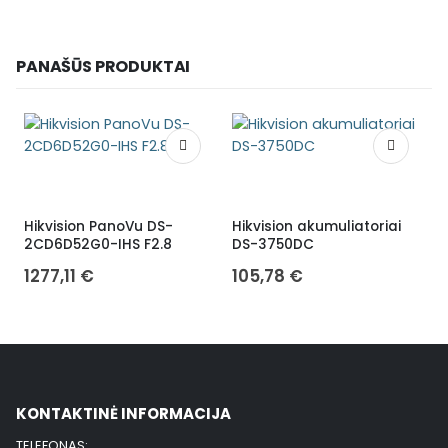
PANAŠŪS PRODUKTAI
Hikvision PanoVu DS-
Hikvision akumuliatoriai
L
2CD6D52G0-IHS F2.8
DS-3750DC
a
1277,11
€
105,78
€
KONTAKTINĖ INFORMACIJA
TELEFONAS: