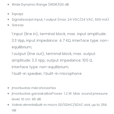
Wide Dynamic Range (WDR)
120 dB
Sąsaja
Signalizacija
1 input, 1 output (max. 24 VDC/24 VAC, 500 mA)
Garsas
1 input (line in), terminal block, max. input amplitude:
3.3 Vpp, input impedance: 4.7 KΩ, interface type: non-
equilibrium;
1 output (line out), terminal block, max. output
amplitude: 3.3 Vpp, output impedance: 100 Ω,
interface type: non-equilibrium;
1 built-in speaker, 1 built-in microphone
Įmontuotas mikrofonas
Yes
Įmontuotas garsiakalbis
Power: 1.2 W. Max. sound pressure
level: 10 cm: 95 dB.
Vidinė atmintis
Built-in micro SD/SDHC/SDXC slot, up to 256
GB