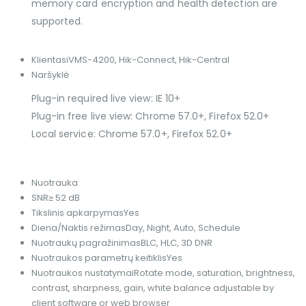
memory card encryption and health detection are
supported.
Klientas
iVMS-4200, Hik-Connect, Hik-Central
Naršyklė
Plug-in required live view: IE 10+
Plug-in free live view: Chrome 57.0+, Firefox 52.0+
Local service: Chrome 57.0+, Firefox 52.0+
Nuotrauka
SNR
≥ 52 dB
Tikslinis apkarpymas
Yes
Diena/Naktis režimas
Day, Night, Auto, Schedule
Nuotraukų pagražinimas
BLC, HLC, 3D DNR
Nuotraukos parametrų keitiklis
Yes
Nuotraukos nustatymai
Rotate mode, saturation, brightness,
contrast, sharpness, gain, white balance adjustable by
client software or web browser