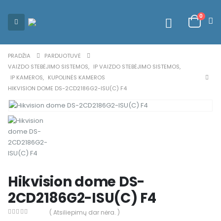
0
PRADŽIA
PARDUOTUVĖ
VAIZDO STEBĖJIMO SISTEMOS
,
IP VAIZDO STEBĖJIMO SISTEMOS
,
IP KAMEROS
,
KUPOLINĖS KAMEROS
HIKVISION DOME DS-2CD2186G2-ISU(C) F4
Hikvision dome DS-
2CD2186G2-ISU(C) F4
( Atsiliepimų dar nėra. )
0
out of 5