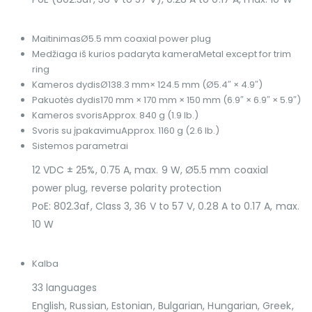
Maitinimas
Ø5.5 mm coaxial power plug
Medžiaga iš kurios padaryta kamera
Metal except for trim
ring
Kameros dydis
Ø138.3 mm× 124.5 mm (Ø5.4″ × 4.9″)
Pakuotės dydis
170 mm × 170 mm × 150 mm (6.9″ × 6.9″ × 5.9″)
Kameros svoris
Approx. 840 g (1.9 lb.)
Svoris su įpakavimu
Approx. 1160 g (2.6 lb.)
Sistemos parametrai
12 VDC ± 25%, 0.75 A, max. 9 W, Ø5.5 mm coaxial
power plug, reverse polarity protection
PoE: 802.3af, Class 3, 36 V to 57 V, 0.28 A to 0.17 A, max.
10 W
Kalba
33 languages
English, Russian, Estonian, Bulgarian, Hungarian, Greek,