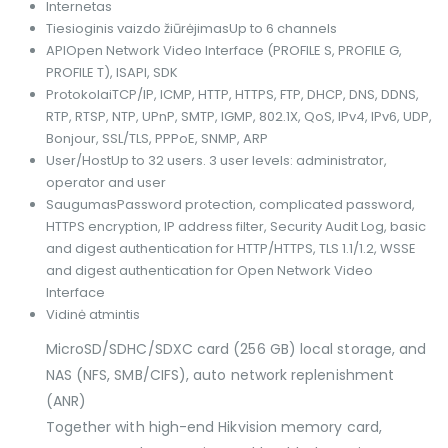
Internetas
Tiesioginis vaizdo žiūrėjimas
Up to 6 channels
API
Open Network Video Interface (PROFILE S, PROFILE G,
PROFILE T), ISAPI, SDK
Protokolai
TCP/IP, ICMP, HTTP, HTTPS, FTP, DHCP, DNS, DDNS,
RTP, RTSP, NTP, UPnP, SMTP, IGMP, 802.1X, QoS, IPv4, IPv6, UDP,
Bonjour, SSL/TLS, PPPoE, SNMP, ARP
User/Host
Up to 32 users. 3 user levels: administrator,
operator and user
Saugumas
Password protection, complicated password,
HTTPS encryption, IP address filter, Security Audit Log, basic
and digest authentication for HTTP/HTTPS, TLS 1.1/1.2, WSSE
and digest authentication for Open Network Video
Interface
Vidinė atmintis
MicroSD/SDHC/SDXC card (256 GB) local storage, and
NAS (NFS, SMB/CIFS), auto network replenishment
(ANR)
Together with high-end Hikvision memory card,