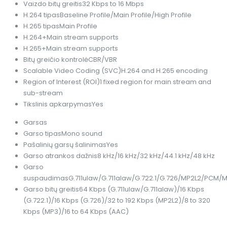
Vaizdo bitų greitis
32 Kbps to 16 Mbps
H.264 tipas
Baseline Profile/Main Profile/High Profile
H.265 tipas
Main Profile
H.264+
Main stream supports
H.265+
Main stream supports
Bitų greičio kontrolė
CBR/VBR
Scalable Video Coding (SVC)
H.264 and H.265 encoding
Region of Interest (ROI)
1 fixed region for main stream and
sub-stream
Tikslinis apkarpymas
Yes
Garsas
Garso tipas
Mono sound
Pašalinių garsų šalinimas
Yes
Garso atrankos dažnis
8 kHz/16 kHz/32 kHz/44.1 kHz/48 kHz
Garso
suspaudimas
G.711ulaw/G.711alaw/G.722.1/G.726/MP2L2/PCM
Garso bitų greitis
64 Kbps (G.711ulaw/G.711alaw)/16 Kbps
(G.722.1)/16 Kbps (G.726)/32 to 192 Kbps (MP2L2)/8 to 320
Kbps (MP3)/16 to 64 Kbps (AAC)