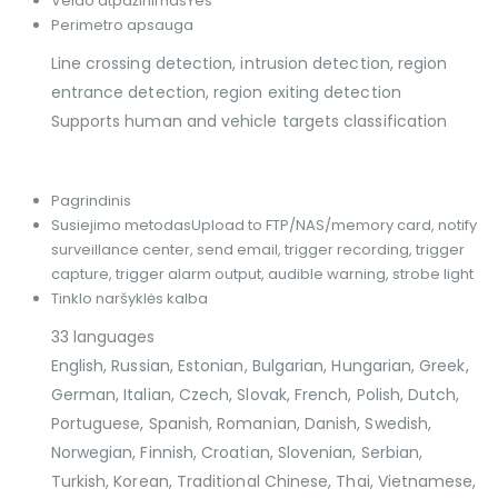
Veido atpažinimas
Yes
Perimetro apsauga
Line crossing detection, intrusion detection, region
entrance detection, region exiting detection
Supports human and vehicle targets classification
Pagrindinis
Susiejimo metodas
Upload to FTP/NAS/memory card, notify
surveillance center, send email, trigger recording, trigger
capture, trigger alarm output, audible warning, strobe light
Tinklo naršyklės kalba
33 languages
English, Russian, Estonian, Bulgarian, Hungarian, Greek,
German, Italian, Czech, Slovak, French, Polish, Dutch,
Portuguese, Spanish, Romanian, Danish, Swedish,
Norwegian, Finnish, Croatian, Slovenian, Serbian,
Turkish, Korean, Traditional Chinese, Thai, Vietnamese,