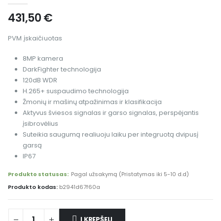
431,50
€
PVM įskaičiuotas
8MP kamera
DarkFighter technologija
120dB WDR
H.265+ suspaudimo technologija
Žmonių ir mašinų atpažinimas ir klasifikacija
Aktyvus šviesos signalas ir garso signalas, perspėjantis
įsibrovėlius
Suteikia saugumą realiuoju laiku per integruotą dvipusį
garsą
IP67
Produkto statusas:
Pagal užsakymą (Pristatymas iki 5-10 d.d)
Produkto kodas:
b2941d67f60a
Į KREPŠELĮ