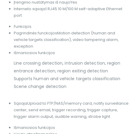
Įrenginio nustatymas iš naujo
Yes
Interneto sąsaja
1 RJ45 10 M/100 M self-adaptive Ethernet
port
Funkcijos
Pagrindinės funckcijos
Motion detection (human and
vehicle targets classification), video tampering alarm,
exception
Išmaniosios funkcijos
Line crossing detection, intrusion detection, region
entrance detection, region exiting detection
Supports human and vehicle targets classification
Scene change detection
Sąsaja
Upload to FTP/NAS/memory card, notify surveillance
center, send email, trigger recording, trigger capture,
trigger alarm output, audible warning, strobe light
Išmaniosios funkcijos