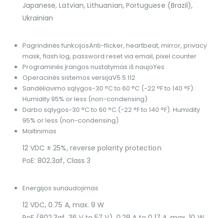
Japanese, Latvian, Lithuanian, Portuguese (Brazil),
Ukrainian
Pagrindinės funkcijos
Anti-flicker, heartbeat, mirror, privacy
mask, flash log, password reset via email, pixel counter
Programinės įrangos nustatymas iš naujo
Yes
Operacinės sistemos versija
V5.5.112
Sandėliavimo sąlygos
-30 °C to 60 °C (-22 °F to 140 °F).
Humidity 95% or less (non-condensing)
Darbo sąlygos
-30 °C to 60 °C (-22 °F to 140 °F). Humidity
95% or less (non-condensing)
Maitinimas
12 VDC ± 25%, reverse polarity protection
PoE: 802.3af, Class 3
Energijos sunaudojimas
12 VDC, 0.75 A, max. 9 W
PoE (802.3af, 36 V to 57 V), 0.28 A to 0.17 A, max. 10 W