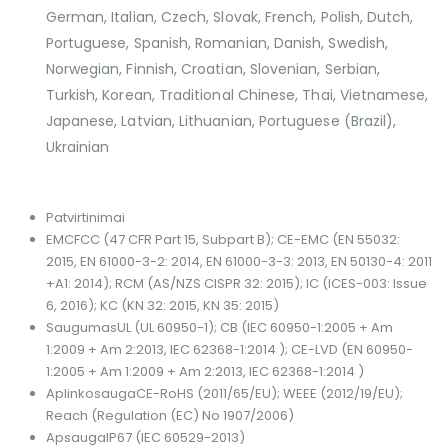
German, Italian, Czech, Slovak, French, Polish, Dutch,
Portuguese, Spanish, Romanian, Danish, Swedish,
Norwegian, Finnish, Croatian, Slovenian, Serbian,
Turkish, Korean, Traditional Chinese, Thai, Vietnamese,
Japanese, Latvian, Lithuanian, Portuguese (Brazil),
Ukrainian
Patvirtinimai
EMC
FCC (47 CFR Part 15, Subpart B); CE-EMC (EN 55032:
2015, EN 61000-3-2: 2014, EN 61000-3-3: 2013, EN 50130-4: 2011
+A1: 2014); RCM (AS/NZS CISPR 32: 2015); IC (ICES-003: Issue
6, 2016); KC (KN 32: 2015, KN 35: 2015)
Saugumas
UL (UL 60950-1); CB (IEC 60950-1:2005 + Am
1:2009 + Am 2:2013, IEC 62368-1:2014 ); CE-LVD (EN 60950-
1:2005 + Am 1:2009 + Am 2:2013, IEC 62368-1:2014 )
Aplinkosauga
CE-RoHS (2011/65/EU); WEEE (2012/19/EU);
Reach (Regulation (EC) No 1907/2006)
Apsauga
IP67 (IEC 60529-2013)