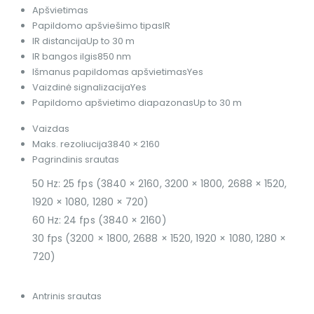
Apšvietimas
Papildomo apšviešimo tipas
IR
IR distancija
Up to 30 m
IR bangos ilgis
850 nm
Išmanus papildomas apšvietimas
Yes
Vaizdinė signalizacija
Yes
Papildomo apšvietimo diapazonas
Up to 30 m
Vaizdas
Maks. rezoliucija
3840 × 2160
Pagrindinis srautas
50 Hz: 25 fps (3840 × 2160, 3200 × 1800, 2688 × 1520,
1920 × 1080, 1280 × 720)
60 Hz: 24 fps (3840 × 2160)
30 fps (3200 × 1800, 2688 × 1520, 1920 × 1080, 1280 ×
720)
Antrinis srautas