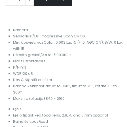
Kamera
Sensorius
1/1.8″ Progressive Scan CMOS
Min. apšvietimas
Color: 0.003 Lux @ (F1.6, AGC ON), B/W: 0 Lux
with IR
Užrakto greitis
1/3 s to 1/100,000 s
Lėtas užraktas
Yes
P/N
P/N
WDR
120 dB
Day & Night
IR cut filter
Kampo keitimas
Pan: 0° to 360°, tilt: 0° to 75°, rotate: 0° to
360°
Maks. rezoliucija
3840 × 2160
Lęšis
Lęšio tipas
Fixed focal lens, 2.8, 4, and 6 mm optional
Rainelės tipas
Fixed