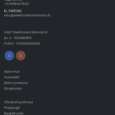
+37068427642
EL. PAŠTAS:
info@elektronikanamams.lt
UAB “Elektronika Namams”
Įm. k.: 304185859
PVM k.: LT100010001914
Apie mus
Susisiekti
Mano paskyra
Straipsniai
Užsakymų istorija
Prisijungti
Registruotis