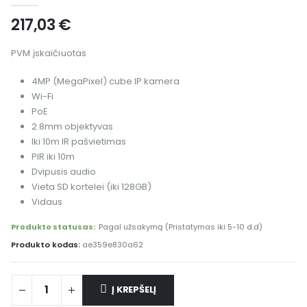
217,03
€
PVM įskaičiuotas
4MP (MegaPixel) cube IP kamera
Wi-Fi
PoE
2.8mm objektyvas
Iki 10m IR pašvietimas
PIR iki 10m
Dvipusis audio
Vieta SD kortelei (iki 128GB)
Vidaus
Produkto statusas:
Pagal užsakymą (Pristatymas iki 5-10 d.d)
Produkto kodas:
ae359e830a62
Į KREPŠELĮ