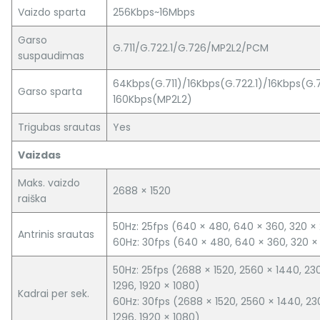
Vaizdo sparta
256Kbps~16Mbps
Garso
G.711/G.722.1/G.726/MP2L2/PCM
suspaudimas
64Kbps(G.711)/16Kbps(G.722.1)/16Kbps(G.
Garso sparta
160Kbps(MP2L2)
Trigubas srautas
Yes
Vaizdas
Maks. vaizdo
2688 × 1520
raiška
50Hz: 25fps (640 × 480, 640 × 360, 320 ×
Antrinis srautas
60Hz: 30fps (640 × 480, 640 × 360, 320 ×
50Hz: 25fps (2688 × 1520, 2560 × 1440, 23
1296, 1920 × 1080)
Kadrai per sek.
60Hz: 30fps (2688 × 1520, 2560 × 1440, 23
1296, 1920 × 1080)