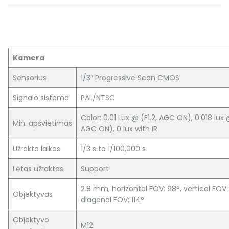
Kamera
Sensorius
1/3″ Progressive Scan CMOS
Signalo sistema
PAL/NTSC
Color: 0.01 Lux @ (F1.2, AGC ON), 0.018 lux 
Min. apšvietimas
AGC ON), 0 lux with IR
Užrakto laikas
1/3 s to 1/100,000 s
Lėtas užraktas
Support
2.8 mm, horizontal FOV: 98°, vertical FOV:
Objektyvas
diagonal FOV: 114°
Objektyvo
M12