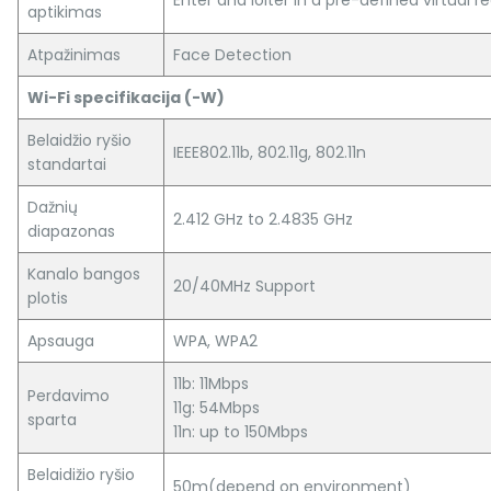
Enter and loiter in a pre-defined virtual r
aptikimas
Atpažinimas
Face Detection
Wi-Fi specifikacija (-W)
Belaidžio ryšio
IEEE802.11b, 802.11g, 802.11n
standartai
Dažnių
2.412 GHz to 2.4835 GHz
diapazonas
Kanalo bangos
20/40MHz Support
plotis
Apsauga
WPA, WPA2
11b: 11Mbps
Perdavimo
11g: 54Mbps
sparta
11n: up to 150Mbps
Belaidižio ryšio
50m(depend on environment)