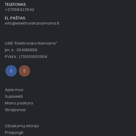
TELEFONAS:
+37068427642
EL. PAŠTAS:
info@elektronikanamams.lt
UAB “Elektronika Namams”
Įm. k.: 304185859
PVM k.: LT100010001914
Apie mus
Susisiekti
Mano paskyra
Straipsniai
Užsakymų istorija
Prisijungti