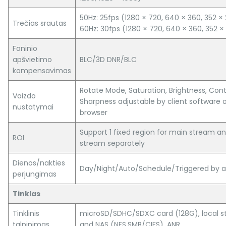
50Hz: 25fps (1280 × 720, 640 × 360, 352 ×
Trečias srautas
60Hz: 30fps (1280 × 720, 640 × 360, 352 ×
Foninio
apšvietimo
BLC/3D DNR/BLC
kompensavimas
Rotate Mode, Saturation, Brightness, Cont
Vaizdo
Sharpness adjustable by client software 
nustatymai
browser
Support 1 fixed region for main stream a
ROI
stream separately
Dienos/nakties
Day/Night/Auto/Schedule/Triggered by a
perjungimas
Tinklas
Tinklinis
microSD/SDHC/SDXC card (128G), local s
talpinimas
and NAS (NFS,SMB/CIFS), ANR