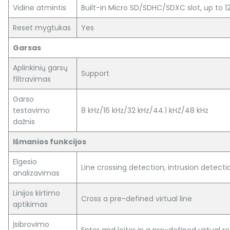
Vidinė atmintis
Built-in Micro SD/SDHC/SDXC slot, up to 1
Reset mygtukas
Yes
Garsas
Aplinkinių garsų
Support
filtravimas
Garso
testavimo
8 kHz/16 kHz/32 kHz/44.1 kHZ/48 kHz
dažnis
Išmanios funkcijos
Elgesio
Line crossing detection, intrusion detecti
analizavimas
Linijos kirtimo
Cross a pre-defined virtual line
aptikimas
Įsibrovimo