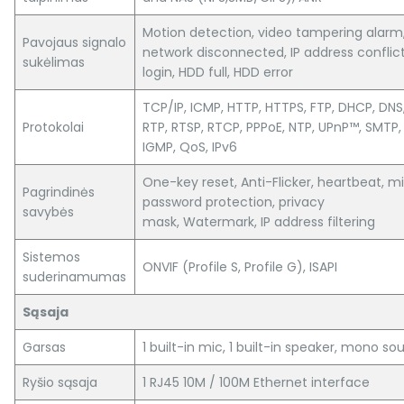
Motion detection, video tampering alarm
Pavojaus signalo
network disconnected, IP address conflict,
sukėlimas
login, HDD full, HDD error
TCP/IP, ICMP, HTTP, HTTPS, FTP, DHCP, DNS
Protokolai
RTP, RTSP, RTCP, PPPoE, NTP, UPnP™, SMTP,
IGMP, QoS, IPv6
One-key reset, Anti-Flicker, heartbeat, mi
Pagrindinės
password protection, privacy
savybės
mask, Watermark, IP address filtering
Sistemos
ONVIF (Profile S, Profile G), ISAPI
suderinamumas
Sąsaja
Garsas
1 built-in mic, 1 built-in speaker, mono so
Ryšio sąsaja
1 RJ45 10M / 100M Ethernet interface