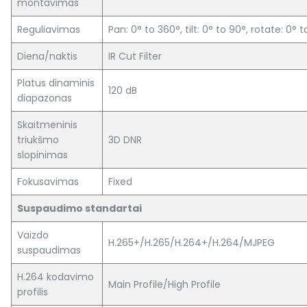
montavimas
Reguliavimas
Pan: 0° to 360°, tilt: 0° to 90°, rotate: 0° 
Diena/naktis
IR Cut Filter
Platus dinaminis
120 dB
diapazonas
Skaitmeninis
triukšmo
3D DNR
slopinimas
Fokusavimas
Fixed
Suspaudimo standartai
Vaizdo
H.265+/H.265/H.264+/H.264/MJPEG
suspaudimas
H.264 kodavimo
Main Profile/High Profile
profilis