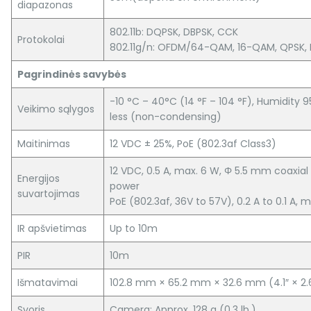
diapazonas
802.11b: DQPSK, DBPSK, CCK
Protokolai
802.11g/n: OFDM/64-QAM, 16-QAM, QPSK, 
Pagrindinės savybės
-10 °C – 40°C (14 °F – 104 °F), Humidity 9
Veikimo sąlygos
less (non-condensing)
Maitinimas
12 VDC ± 25%, PoE (802.3af Class3)
12 VDC, 0.5 A, max. 6 W, Φ 5.5 mm coaxial
Energijos
power
suvartojimas
PoE (802.3af, 36V to 57V), 0.2 A to 0.1 A, 
IR apšvietimas
Up to 10m
PIR
10m
Išmatavimai
102.8 mm × 65.2 mm × 32.6 mm (4.1″ × 2.6″
Svoris
Camera: Approx. 128 g (0.3 lb.)