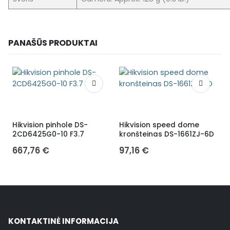
PANAŠŪS PRODUKTAI
Hikvision pinhole DS-
Hikvision speed dome
K
2CD6425G0-10 F3.7
kronšteinas DS-1661ZJ-6D
667,76
€
97,16
€
KONTAKTINĖ INFORMACIJA