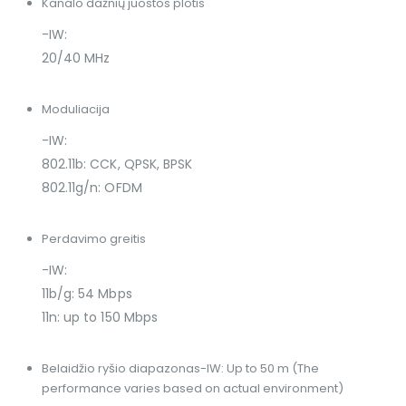
Kanalo dažnių juostos plotis
-IW:
20/40 MHz
Moduliacija
-IW:
802.11b: CCK, QPSK, BPSK
802.11g/n: OFDM
Perdavimo greitis
-IW:
11b/g: 54 Mbps
11n: up to 150 Mbps
Belaidžio ryšio diapazonas
-IW: Up to 50 m (The
performance varies based on actual environment)