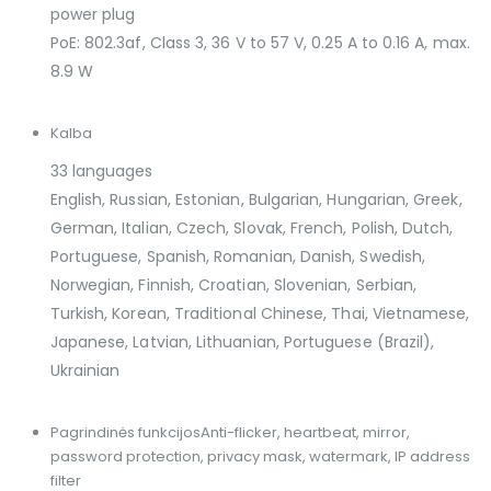
power plug
PoE: 802.3af, Class 3, 36 V to 57 V, 0.25 A to 0.16 A, max.
8.9 W
Kalba
33 languages
English, Russian, Estonian, Bulgarian, Hungarian, Greek,
German, Italian, Czech, Slovak, French, Polish, Dutch,
Portuguese, Spanish, Romanian, Danish, Swedish,
Norwegian, Finnish, Croatian, Slovenian, Serbian,
Turkish, Korean, Traditional Chinese, Thai, Vietnamese,
Japanese, Latvian, Lithuanian, Portuguese (Brazil),
Ukrainian
Pagrindinės funkcijos
Anti-flicker, heartbeat, mirror,
password protection, privacy mask, watermark, IP address
filter