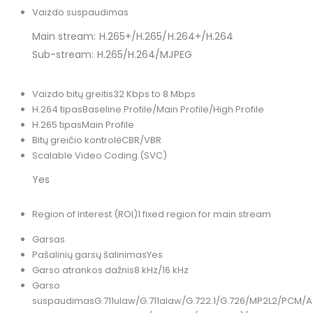
Vaizdo suspaudimas
Main stream: H.265+/H.265/H.264+/H.264
Sub-stream: H.265/H.264/MJPEG
Vaizdo bitų greitis
32 Kbps to 8 Mbps
H.264 tipas
Baseline Profile/Main Profile/High Profile
H.265 tipas
Main Profile
Bitų greičio kontrolė
CBR/VBR
Scalable Video Coding (SVC)
Yes
Region of Interest (ROI)
1 fixed region for main stream
Garsas
Pašalinių garsų šalinimas
Yes
Garso atrankos dažnis
8 kHz/16 kHz
Garso
suspaudimas
G.711ulaw/G.711alaw/G.722.1/G.726/MP2L2/PCM/