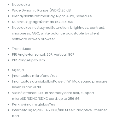
Nuotrauka
Wide Dynamic Range (WDR)
120 dB
Diena/Naktis režimas
Day, Night, Auto, Schedule
Nuotraukų pagražinimas
BLC, 3D DNR
Nuotraukos nustatymai
Saturation, brightness, contrast,
sharpness, AGC, white balance adjustable by client
software or web browser.
Transducer
PIR Angle
Horizontal: 90°, vertical: 80°
PIR Range
Up to 8 m
Sąsaja
Įmontuotas mikrofonas
Yes
Įmontuotas garsiakalbis
Power: 1 W. Max. sound pressure
level: 10 cm: 91 dB.
Vidinė atmintis
Built-in memory card slot, support
microSD/SDHC/SDXC card, up to 256 GB
Perkrovimo mygtukas
Yes
Interneto sąsaja
1 RJ45 10 M/100 M self-adaptive Ethernet
port