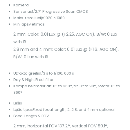
Kamera
Sensorius
1/2.7″ Progressive Scan CMOS
Maks. rezoliucija
1920 × 1080
Min. apšvietimas
2 mm: Color: 0.01 Lux @ (F2.25, AGC ON), B/W: 0 Lux
with IR
2.8 mm and 4 mm: Color: 0.01 Lux @ (F1.6, AGC ON),
B/W: 0 Lux with IR
Užrakto greitis
1/3 s to 1/100, 000 s
Day & Night
IR cut filter
Kampo keitimas
Pan: 0° to 360°, tilt: 0° to 90°, rotate: 0° to
360°
Lęšis
Lęšio tipas
Fixed focal length, 2, 2.8, and 4 mm optional
Focal Length & FOV
2 mm, horizontal FOV 137.2°, vertical FOV 80.1°,