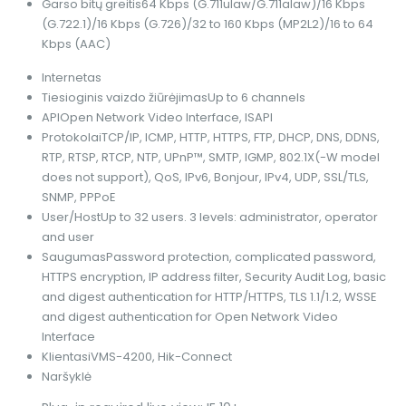
Garso bitų greitis
64 Kbps (G.711ulaw/G.711alaw)/16 Kbps
(G.722.1)/16 Kbps (G.726)/32 to 160 Kbps (MP2L2)/16 to 64
Kbps (AAC)
Internetas
Tiesioginis vaizdo žiūrėjimas
Up to 6 channels
API
Open Network Video Interface, ISAPI
Protokolai
TCP/IP, ICMP, HTTP, HTTPS, FTP, DHCP, DNS, DDNS,
RTP, RTSP, RTCP, NTP, UPnP™, SMTP, IGMP, 802.1X(-W model
does not support), QoS, IPv6, Bonjour, IPv4, UDP, SSL/TLS,
SNMP, PPPoE
User/Host
Up to 32 users. 3 levels: administrator, operator
and user
Saugumas
Password protection, complicated password,
HTTPS encryption, IP address filter, Security Audit Log, basic
and digest authentication for HTTP/HTTPS, TLS 1.1/1.2, WSSE
and digest authentication for Open Network Video
Interface
Klientas
iVMS-4200, Hik-Connect
Naršyklė