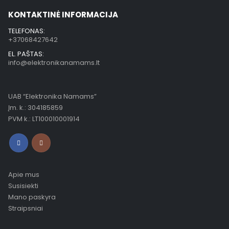
KONTAKTINĖ INFORMACIJA
TELEFONAS:
+37068427642
EL. PAŠTAS:
info@elektronikanamams.lt
UAB “Elektronika Namams”
Įm. k.: 304185859
PVM k.: LT100010001914
Apie mus
Susisiekti
Mano paskyra
Straipsniai