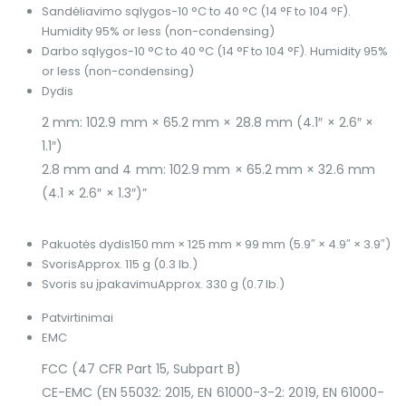
Sandėliavimo sąlygos
-10 °C to 40 °C (14 °F to 104 °F).
Humidity 95% or less (non-condensing)
Darbo sąlygos
-10 °C to 40 °C (14 °F to 104 °F). Humidity 95%
or less (non-condensing)
Dydis
2 mm: 102.9 mm × 65.2 mm × 28.8 mm (4.1″ × 2.6″ ×
1.1″)
2.8 mm and 4 mm: 102.9 mm × 65.2 mm × 32.6 mm
(4.1 × 2.6″ × 1.3″)”
Pakuotės dydis
150 mm × 125 mm × 99 mm (5.9″ × 4.9″ × 3.9″)
Svoris
Approx. 115 g (0.3 lb.)
Svoris su įpakavimu
Approx. 330 g (0.7 lb.)
Patvirtinimai
EMC
FCC (47 CFR Part 15, Subpart B)
CE-EMC (EN 55032: 2015, EN 61000-3-2: 2019, EN 61000-