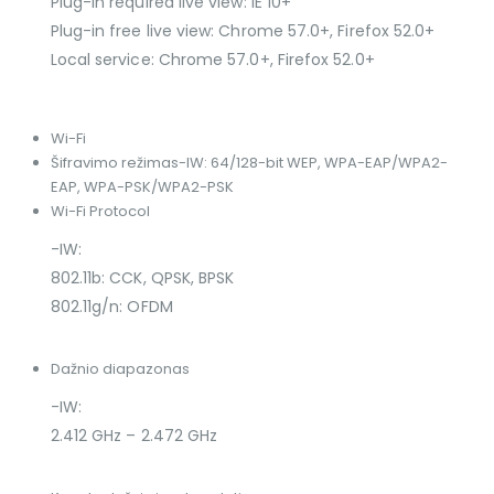
Plug-in required live view: IE 10+
Plug-in free live view: Chrome 57.0+, Firefox 52.0+
Local service: Chrome 57.0+, Firefox 52.0+
Wi-Fi
Šifravimo režimas
-IW: 64/128-bit WEP, WPA-EAP/WPA2-
EAP, WPA-PSK/WPA2-PSK
Wi-Fi Protocol
-IW:
802.11b: CCK, QPSK, BPSK
802.11g/n: OFDM
Dažnio diapazonas
-IW:
2.412 GHz – 2.472 GHz