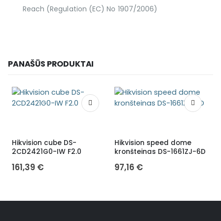
Reach (Regulation (EC) No 1907/2006)
PANAŠŪS PRODUKTAI
Hikvision cube DS-
Hikvision speed dome
H
2CD2421G0-IW F2.0
kronšteinas DS-1661ZJ-6D
161,39
€
97,16
€