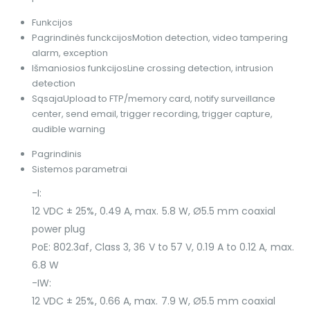
Funkcijos
Pagrindinės funckcijos
Motion detection, video tampering
alarm, exception
Išmaniosios funkcijos
Line crossing detection, intrusion
detection
Sąsaja
Upload to FTP/memory card, notify surveillance
center, send email, trigger recording, trigger capture,
audible warning
Pagrindinis
Sistemos parametrai
-I:
12 VDC ± 25%, 0.49 A, max. 5.8 W, Ø5.5 mm coaxial
power plug
PoE: 802.3af, Class 3, 36 V to 57 V, 0.19 A to 0.12 A, max.
6.8 W
-IW:
12 VDC ± 25%, 0.66 A, max. 7.9 W, Ø5.5 mm coaxial