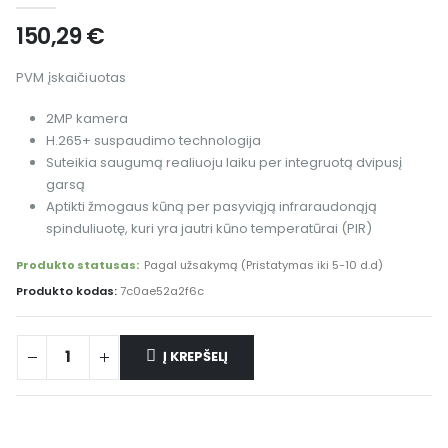
150,29
€
PVM įskaičiuotas
2MP kamera
H.265+ suspaudimo technologija
Suteikia saugumą realiuoju laiku per integruotą dvipusį
garsą
Aptikti žmogaus kūną per pasyviąją infraraudonąją
spinduliuotę, kuri yra jautri kūno temperatūrai (PIR)
Produkto statusas:
Pagal užsakymą (Pristatymas iki 5-10 d.d)
Produkto kodas:
7c0ae52a2f6c
Į KREPŠELĮ