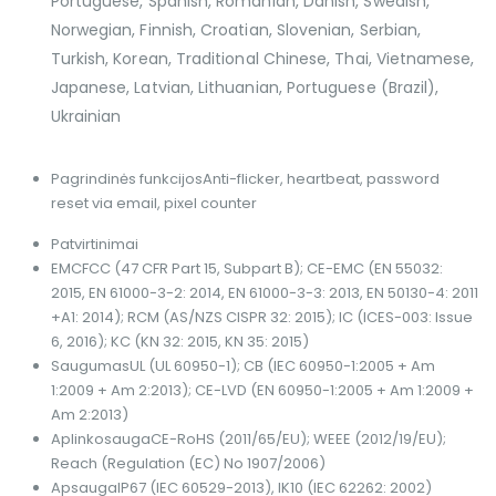
Portuguese, Spanish, Romanian, Danish, Swedish,
Norwegian, Finnish, Croatian, Slovenian, Serbian,
Turkish, Korean, Traditional Chinese, Thai, Vietnamese,
Japanese, Latvian, Lithuanian, Portuguese (Brazil),
Ukrainian
Pagrindinės funkcijos
Anti-flicker, heartbeat, password
reset via email, pixel counter
Patvirtinimai
EMC
FCC (47 CFR Part 15, Subpart B); CE-EMC (EN 55032:
2015, EN 61000-3-2: 2014, EN 61000-3-3: 2013, EN 50130-4: 2011
+A1: 2014); RCM (AS/NZS CISPR 32: 2015); IC (ICES-003: Issue
6, 2016); KC (KN 32: 2015, KN 35: 2015)
Saugumas
UL (UL 60950-1); CB (IEC 60950-1:2005 + Am
1:2009 + Am 2:2013); CE-LVD (EN 60950-1:2005 + Am 1:2009 +
Am 2:2013)
Aplinkosauga
CE-RoHS (2011/65/EU); WEEE (2012/19/EU);
Reach (Regulation (EC) No 1907/2006)
Apsauga
IP67 (IEC 60529-2013), IK10 (IEC 62262: 2002)