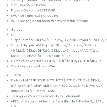
H.265 tipas
Main Profile
Bitų greičio kontrolė
CBR/VBR
SVC
H.264 and H.265 encoding
ROI
1 fixed region for main stream and sub-stream
Garsas
Garso
suspaudimas
G.711ulaw/G.711alaw/G.722.1/G.726/MP2L2/PCM
Garso bitų greitis
64 Kbps (G.711ulaw/G.711alaw)/16 Kbps
(G.722.1)/16 Kbps (G.726)/16 Kbps to 64 Kbps (AAC)/32 to
192 Kbps (MP2L2)/8 to 320 Kbps (MP3)
Garso atrankos dažnis
8 kHz/16 kHz/32 kHz/44.1 kHz/48 kHz
Pašalinių garsų šalinimas
Yes
Tinklas
Protokolai
TCP/IP, ICMP, HTTP, HTTPS, FTP, DHCP, DNS, DDNS,
RTP, RTSP, NTP, UPnP, SMTP, IGMP, 802.1X, QoS, IPv4, IPv6, UDP,
Bonjour, SSL/TLS, PPPoE, SNMP
Tiesioginis vaizdo žiūrėjimas
Up to 6 channels
API
Open Network Video Interface (Profile S, Profile G), ISAPI,
SDK