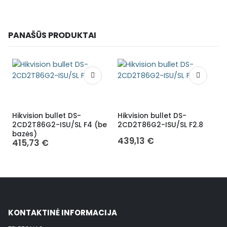
PANAŠŪS PRODUKTAI
Hikvision bullet DS-
Hikvision bullet DS-
H
2CD2T86G2-ISU/SL F4 (be
2CD2T86G2-ISU/SL F2.8
bazės)
439,13
€
415,73
€
KONTAKTINĖ INFORMACIJA