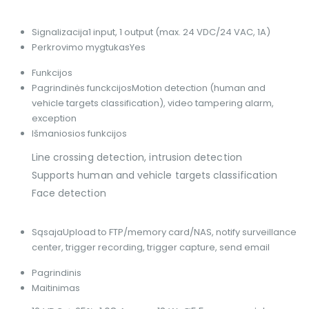
Signalizacija
1 input, 1 output (max. 24 VDC/24 VAC, 1A)
Perkrovimo mygtukas
Yes
Funkcijos
Pagrindinės funckcijos
Motion detection (human and
vehicle targets classification), video tampering alarm,
exception
Išmaniosios funkcijos
Line crossing detection, intrusion detection
Supports human and vehicle targets classification
Face detection
Sąsaja
Upload to FTP/memory card/NAS, notify surveillance
center, trigger recording, trigger capture, send email
Pagrindinis
Maitinimas