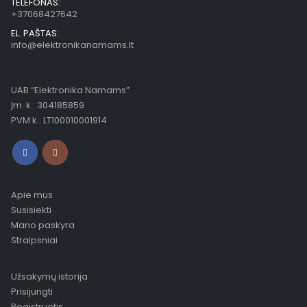
TELEFONAS:
+37068427642
EL. PAŠTAS:
info@elektronikanamams.lt
UAB “Elektronika Namams”
Įm. k.: 304185859
PVM k.: LT100010001914
Apie mus
Susisiekti
Mano paskyra
Straipsniai
Užsakymų istorija
Prisijungti
Registruotis