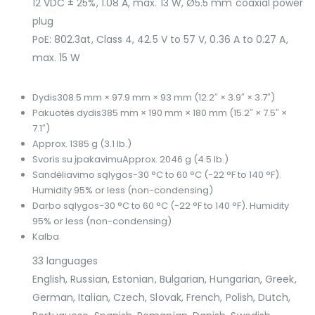
12 VDC ± 25%, 1.08 A, max. 13 W, Ø5.5 mm coaxial power
plug
PoE: 802.3at, Class 4, 42.5 V to 57 V, 0.36 A to 0.27 A,
max. 15 W
Dydis
308.5 mm × 97.9 mm × 93 mm (12.2″ × 3.9″ × 3.7″)
Pakuotės dydis
385 mm × 190 mm × 180 mm (15.2″ × 7.5″ ×
7.1″)
Approx. 1385 g (3.1 lb.)
Svoris su įpakavimu
Approx. 2046 g (4.5 lb.)
Sandėliavimo sąlygos
-30 °C to 60 °C (-22 °F to 140 °F).
Humidity 95% or less (non-condensing)
Darbo sąlygos
-30 °C to 60 °C (-22 °F to 140 °F). Humidity
95% or less (non-condensing)
Kalba
33 languages
English, Russian, Estonian, Bulgarian, Hungarian, Greek,
German, Italian, Czech, Slovak, French, Polish, Dutch,