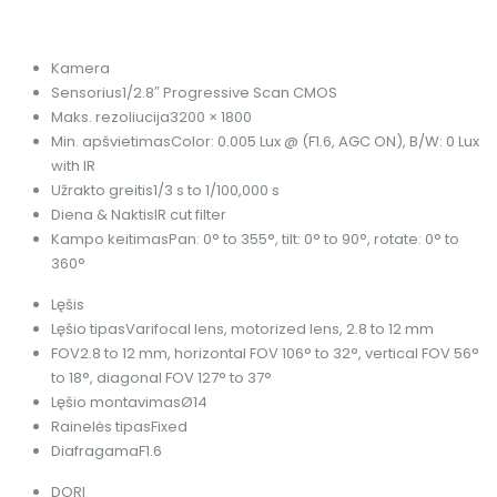
Kamera
Sensorius
1/2.8″ Progressive Scan CMOS
Maks. rezoliucija
3200 × 1800
Min. apšvietimas
Color: 0.005 Lux @ (F1.6, AGC ON), B/W: 0 Lux
with IR
Užrakto greitis
1/3 s to 1/100,000 s
Diena & Naktis
IR cut filter
Kampo keitimas
Pan: 0° to 355°, tilt: 0° to 90°, rotate: 0° to
360°
Lęšis
Lęšio tipas
Varifocal lens, motorized lens, 2.8 to 12 mm
FOV
2.8 to 12 mm, horizontal FOV 106° to 32°, vertical FOV 56°
to 18°, diagonal FOV 127° to 37°
Lęšio montavimas
Ø14
Rainelės tipas
Fixed
Diafragama
F1.6
DORI