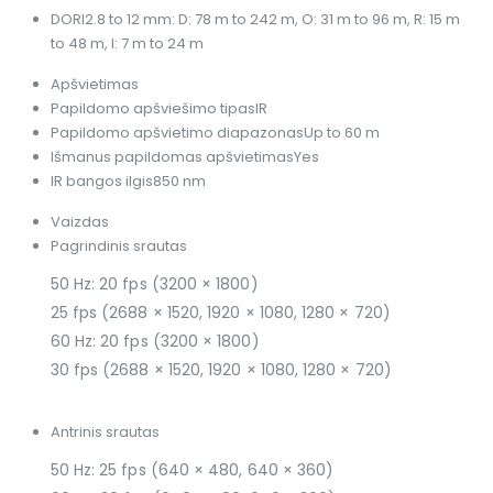
DORI
2.8 to 12 mm: D: 78 m to 242 m, O: 31 m to 96 m, R: 15 m
to 48 m, I: 7 m to 24 m
Apšvietimas
Papildomo apšviešimo tipas
IR
Papildomo apšvietimo diapazonas
Up to 60 m
Išmanus papildomas apšvietimas
Yes
IR bangos ilgis
850 nm
Vaizdas
Pagrindinis srautas
50 Hz: 20 fps (3200 × 1800)
25 fps (2688 × 1520, 1920 × 1080, 1280 × 720)
60 Hz: 20 fps (3200 × 1800)
30 fps (2688 × 1520, 1920 × 1080, 1280 × 720)
Antrinis srautas
50 Hz: 25 fps (640 × 480, 640 × 360)