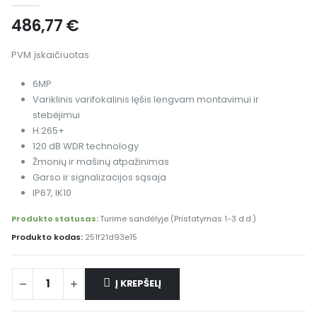
486,77
€
PVM įskaičiuotas
6MP
Variklinis varifokalinis lęšis lengvam montavimui ir
stebėjimui
H.265+
120 dB WDR technology
Žmonių ir mašinų atpažinimas
Garso ir signalizacijos sąsaja
IP67, IK10
Produkto statusas:
Turime sandėlyje (Pristatymas 1-3 d.d.)
Produkto kodas:
251f21d93e15
Į KREPŠELĮ