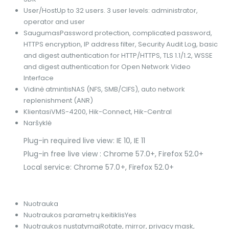
User/Host
Up to 32 users. 3 user levels: administrator,
operator and user
Saugumas
Password protection, complicated password,
HTTPS encryption, IP address filter, Security Audit Log, basic
and digest authentication for HTTP/HTTPS, TLS 1.1/1.2, WSSE
and digest authentication for Open Network Video
Interface
Vidinė atmintis
NAS (NFS, SMB/CIFS), auto network
replenishment (ANR)
Klientas
iVMS-4200, Hik-Connect, Hik-Central
Naršyklė
Plug-in required live view: IE 10, IE 11
Plug-in free live view : Chrome 57.0+, Firefox 52.0+
Local service: Chrome 57.0+, Firefox 52.0+
Nuotrauka
Nuotraukos parametrų keitiklis
Yes
Nuotraukos nustatymai
Rotate, mirror, privacy mask,