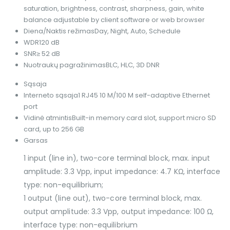
saturation, brightness, contrast, sharpness, gain, white
balance adjustable by client software or web browser
Diena/Naktis režimas
Day, Night, Auto, Schedule
WDR
120 dB
SNR
≥ 52 dB
Nuotraukų pagražinimas
BLC, HLC, 3D DNR
Sąsaja
Interneto sąsaja
1 RJ45 10 M/100 M self-adaptive Ethernet
port
Vidinė atmintis
Built-in memory card slot, support micro SD
card, up to 256 GB
Garsas
1 input (line in), two-core terminal block, max. input
amplitude: 3.3 Vpp, input impedance: 4.7 KΩ, interface
type: non-equilibrium;
1 output (line out), two-core terminal block, max.
output amplitude: 3.3 Vpp, output impedance: 100 Ω,
interface type: non-equilibrium